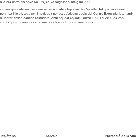
a la vila entre els anys 50 i 70, es va segellar el maig de 2006.
s municipis catalans, es comparteixel mateix topònim de Castellar, fet que va motivar
ent. La iniciativa va ser impulsada per part d'alguns socis del Centre Excursionista, amb
recuperar antics camins ramaders. Amb aquest objectiu, entre 1998 i el 2000 es van
peu els quatre municipis i es van oficialitzar els agermanaments.
i telèfons
Serveis
Promoció de la Vila