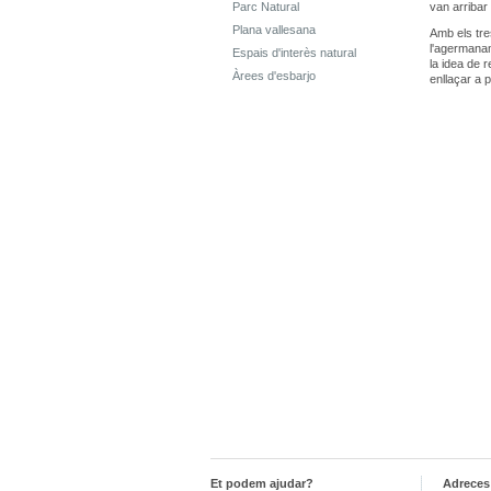
Parc Natural
van arribar 
Plana vallesana
Amb els tre
l'agermanam
Espais d'interès natural
la idea de 
Àrees d'esbarjo
enllaçar a 
Et podem ajudar?
Adreces 