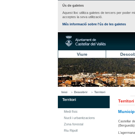
Ús de galetes
Aquest lloc utilitza galetes de tercers per poder m
acceptes la seva utilització.
Més informació sobre l'ús de les galetes
Viure
Descob
Inici
Descobrir
Territori
Territori
Territori
Municip
Medi físic
Nucli i urbanitzacions
Castellar d
Zona forestal
(Berguedà),
Riu Ripoll
L'agermanam