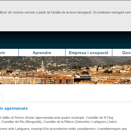
illorar els nostres serveis a partir de l'anàlisi de la teva navegació. Si continues navegant 
rir
Aprendre
Empresa i ocupació
Gov
is agermanats
el Vallès té l'honor d'estar agermanada amb quatre municipis: Castellar de N´Hug
 Castellar del Riu (Berguedà), Castellar de la Ribera (Solsonès) i Lahiguera (Jaén).
ent amb Lahiguera, municipi d'on procedeixen molts castellarencs i castellarenques que