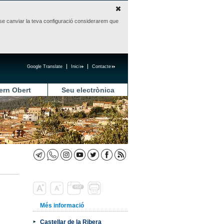
sense canviar la teva configuració considerarem que
Google Translate
Inici
Contacte
ern Obert
Seu electrònica
Més informació
Castellar de la Ribera