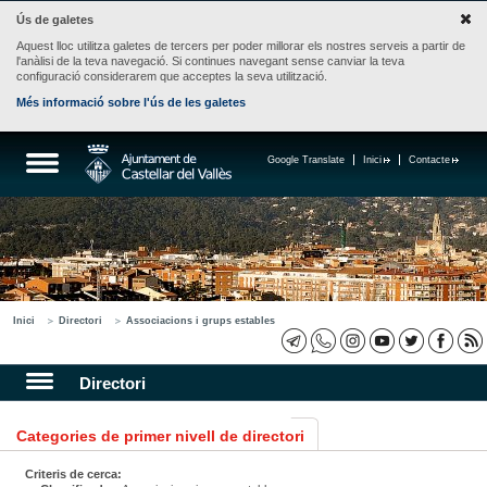
Ús de galetes
Aquest lloc utilitza galetes de tercers per poder millorar els nostres serveis a partir de
l'anàlisi de la teva navegació. Si continues navegant sense canviar la teva
configuració considerarem que acceptes la seva utilització.
Més informació sobre l'ús de les galetes
Google Translate
Inici
Contacte
Inici
Directori
Associacions i grups estables
Directori
Categories de primer nivell de directori
Criteris de cerca: