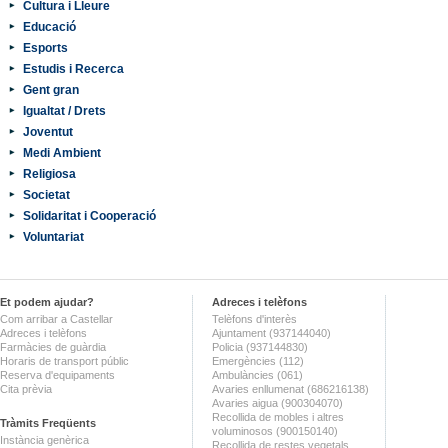
Cultura i Lleure
Educació
Esports
Estudis i Recerca
Gent gran
Igualtat / Drets
Joventut
Medi Ambient
Religiosa
Societat
Solidaritat i Cooperació
Voluntariat
Et podem ajudar?
Adreces i telèfons
Com arribar a Castellar
Telèfons d'interès
Adreces i telèfons
Ajuntament (937144040)
Farmàcies de guàrdia
Policia (937144830)
Horaris de transport públic
Emergències (112)
Reserva d'equipaments
Ambulàncies (061)
Cita prèvia
Avaries enllumenat (686216138)
Avaries aigua (900304070)
Recollida de mobles i altres
Tràmits Freqüents
voluminosos (900150140)
Instància genèrica
Recollida de restes vegetals