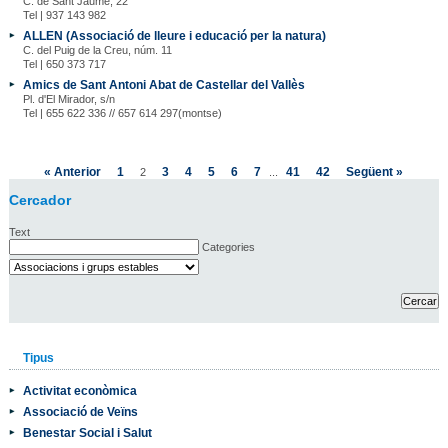
C. de Sant Jaume, 22
Tel | 937 143 982
ALLEN (Associació de lleure i educació per la natura)
C. del Puig de la Creu, núm. 11
Tel | 650 373 717
Amics de Sant Antoni Abat de Castellar del Vallès
Pl. d'El Mirador, s/n
Tel | 655 622 336 // 657 614 297(montse)
« Anterior
1
3
4
5
6
7
41
42
Següent »
2
...
Cercador
Text
Categories
Tipus
Activitat econòmica
Associació de Veïns
Benestar Social i Salut