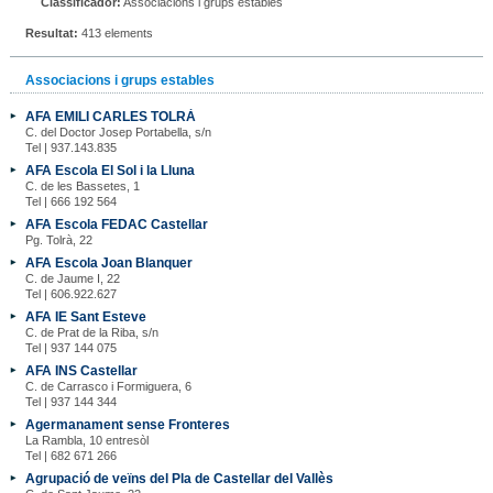
Classificador:
Associacions i grups estables
Resultat:
413 elements
Associacions i grups estables
AFA EMILI CARLES TOLRÀ
C. del Doctor Josep Portabella, s/n
Tel | 937.143.835
AFA Escola El Sol i la Lluna
C. de les Bassetes, 1
Tel | 666 192 564
AFA Escola FEDAC Castellar
Pg. Tolrà, 22
AFA Escola Joan Blanquer
C. de Jaume I, 22
Tel | 606.922.627
AFA IE Sant Esteve
C. de Prat de la Riba, s/n
Tel | 937 144 075
AFA INS Castellar
C. de Carrasco i Formiguera, 6
Tel | 937 144 344
Agermanament sense Fronteres
La Rambla, 10 entresòl
Tel | 682 671 266
Agrupació de veïns del Pla de Castellar del Vallès