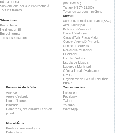
Bústia oberta
(900150140)
Subvencions per a la contractació
Tanatori (937471203)
Tots els tràmits
Totes les adreces i telèfons
Serveis
Situacions
Servei d'Atenció Ciutadana (SAC)
Arxiu Municipal
Busco feina
Biblioteca Municipal
He tingut un fill
Casal Catalunya
Em vull formar
Casal d'Avis Plaça Major
Totes les situacions
Centre d'Atenció Primària
Centre de Serveis
Deixalleria Municipal
El Mirador
Escola d'Adults
Escola de Música
Ludoteca Municipal
Oficina Local d'Habitatge
OMIC
Organisme de Gestió Tributària
PIPAD
Promoció de la Vila
Xarxes socials
Agenda
Instagram
Àrees d'esbarjo
Facebook
Llocs d'interès
Twitter
Itineraris
Youtube
Comerços, restaurants i serveis
WhatsApp
privats
Miscel·lània
Predicció meteorològica
Defuncions