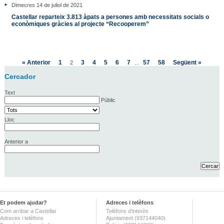
Dimecres 14 de juliol de 2021
Castellar reparteix 3.813 àpats a persones amb necessitats socials o
econòmiques gràcies al projecte “Recooperem”
« Anterior
1
3
4
5
6
7
57
58
Següent »
2
...
Cercador
Text
Públic
Lloc
Anterior a
Et podem ajudar?
Adreces i telèfons
Com arribar a Castellar
Telèfons d'interès
Adreces i telèfons
Ajuntament (937144040)