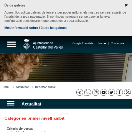
Ús de galetes
Aquest lloc utilitza galetes de tercers per poder millorar els nostres serveis a partir de
l'anàlisi de la teva navegació. Si continues navegant sense canviar la teva
configuració considerarem que acceptes la seva utilització.
Més informació sobre l'ús de les galetes
Google Translate
Inici
Contacte
Inici
Actualitat
Benestar social
Actualitat
Categories primer nivell ambit
Criteris de cerca: