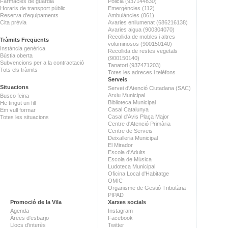
Farmàcies de guàrdia
Policia (937144830)
Horaris de transport públic
Emergències (112)
Reserva d'equipaments
Ambulàncies (061)
Cita prèvia
Avaries enllumenat (686216138)
Avaries aigua (900304070)
Recollida de mobles i altres
Tràmits Freqüents
voluminosos (900150140)
Instància genèrica
Recollida de restes vegetals
Bústia oberta
(900150140)
Subvencions per a la contractació
Tanatori (937471203)
Tots els tràmits
Totes les adreces i telèfons
Serveis
Situacions
Servei d'Atenció Ciutadana (SAC)
Arxiu Municipal
Busco feina
Biblioteca Municipal
He tingut un fill
Casal Catalunya
Em vull formar
Casal d'Avis Plaça Major
Totes les situacions
Centre d'Atenció Primària
Centre de Serveis
Deixalleria Municipal
El Mirador
Escola d'Adults
Escola de Música
Ludoteca Municipal
Oficina Local d'Habitatge
OMIC
Organisme de Gestió Tributària
PIPAD
Promoció de la Vila
Xarxes socials
Agenda
Instagram
Àrees d'esbarjo
Facebook
Llocs d'interès
Twitter