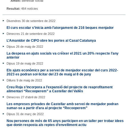
Àmbit:
Benestar social
Resultat:
464 notícies
Divendres 30 de setembre de 2022
El curs escolar s’inicia amb l’atorgament de 216 beques menjador
Dimecres 21 de setembre de 2022
L’Amanidor de CIPO obre les portes al Casal Catalunya
Dijous 26 de maig de 2022
La despesa en ajuts socials va créixer el 2021 un 20% respecte l’any
anterior
Dijous 19 de maig de 2022
Els ajuts econòmics per a servei de menjador escolar del curs 2022-
2023 es podran sol·licitar del 23 de maig al 8 de juny
Dilluns 9 de maig de 2022
Creu Roja s’incorpora a l’expansió del projecte de reaprofitament
alimentari “Recooperem” a Castellar del Vallès
Dimecres 27 d'abril de 2022
Les empreses privades de Castellar amb servei de menjador podran
sumar-se a partir d’ara al projecte “Recooperem”
Dijous 31 de març de 2022
Nou persones de més de 65 anys participen en un taller per trobar idees
que donin resposta als reptes d’envelliment actiu