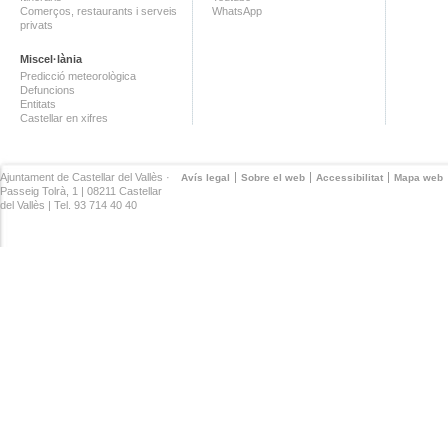
Comerços, restaurants i serveis
WhatsApp
privats
Miscel·lània
Predicció meteorològica
Defuncions
Entitats
Castellar en xifres
Ajuntament de Castellar del Vallès ·
Avís legal
Sobre el web
Accessibilitat
Mapa web
Passeig Tolrà, 1 | 08211 Castellar
del Vallès | Tel. 93 714 40 40