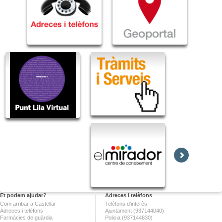
Et podem ajudar?
Adreces i telèfons
Com arribar a Castellar
Telèfons d'interès
Adreces i telèfons
Ajuntament (937144040)
Farmàcies de guàrdia
Policia (937144830)