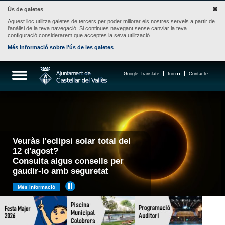
Ús de galetes
Aquest lloc utilitza galetes de tercers per poder millorar els nostres serveis a partir de
l'anàlisi de la teva navegació. Si continues navegant sense canviar la teva
configuració considerarem que acceptes la seva utilització.
Més informació sobre l'ús de les galetes
Google Translate
Inici
Contacte
Veuràs l'eclipsi solar total del
12 d'agost?
Consulta algus consells per
gaudir-lo amb seguretat
Més informació