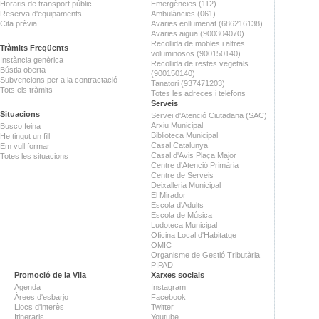
Horaris de transport públic
Emergències (112)
Reserva d'equipaments
Ambulàncies (061)
Cita prèvia
Avaries enllumenat (686216138)
Avaries aigua (900304070)
Recollida de mobles i altres
Tràmits Freqüents
voluminosos (900150140)
Instància genèrica
Recollida de restes vegetals
Bústia oberta
(900150140)
Subvencions per a la contractació
Tanatori (937471203)
Tots els tràmits
Totes les adreces i telèfons
Serveis
Situacions
Servei d'Atenció Ciutadana (SAC)
Arxiu Municipal
Busco feina
Biblioteca Municipal
He tingut un fill
Casal Catalunya
Em vull formar
Casal d'Avis Plaça Major
Totes les situacions
Centre d'Atenció Primària
Centre de Serveis
Deixalleria Municipal
El Mirador
Escola d'Adults
Escola de Música
Ludoteca Municipal
Oficina Local d'Habitatge
OMIC
Organisme de Gestió Tributària
PIPAD
Promoció de la Vila
Xarxes socials
Agenda
Instagram
Àrees d'esbarjo
Facebook
Llocs d'interès
Twitter
Itineraris
Youtube