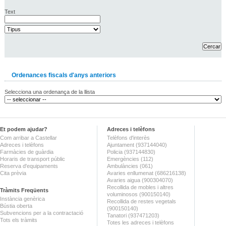
Text
Ordenances fiscals d'anys anteriors
Selecciona una ordenança de la llista
Et podem ajudar?
Adreces i telèfons
Com arribar a Castellar
Telèfons d'interès
Adreces i telèfons
Ajuntament (937144040)
Farmàcies de guàrdia
Policia (937144830)
Horaris de transport públic
Emergències (112)
Reserva d'equipaments
Ambulàncies (061)
Cita prèvia
Avaries enllumenat (686216138)
Avaries aigua (900304070)
Recollida de mobles i altres
Tràmits Freqüents
voluminosos (900150140)
Instància genèrica
Recollida de restes vegetals
Bústia oberta
(900150140)
Subvencions per a la contractació
Tanatori (937471203)
Tots els tràmits
Totes les adreces i telèfons