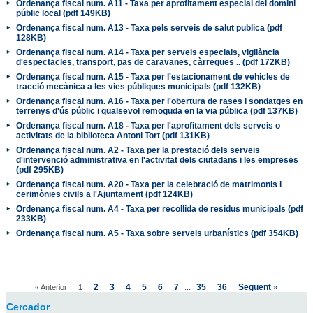
Ordenança fiscal num. A11 - Taxa per aprofitament especial del domini
públic local (pdf 149KB)
Ordenança fiscal num. A13 - Taxa pels serveis de salut publica (pdf
128KB)
Ordenança fiscal num. A14 - Taxa per serveis especials, vigilància
d'espectacles, transport, pas de caravanes, càrregues .. (pdf 172KB)
Ordenança fiscal num. A15 - Taxa per l'estacionament de vehicles de
tracció mecànica a les vies públiques municipals (pdf 132KB)
Ordenança fiscal num. A16 - Taxa per l'obertura de rases i sondatges en
terrenys d'ús públic i qualsevol remoguda en la via pública (pdf 137KB)
Ordenança fiscal num. A18 - Taxa per l'aprofitament dels serveis o
activitats de la biblioteca Antoni Tort (pdf 131KB)
Ordenança fiscal num. A2 - Taxa per la prestació dels serveis
d'intervenció administrativa en l'activitat dels ciutadans i les empreses
(pdf 295KB)
Ordenança fiscal num. A20 - Taxa per la celebració de matrimonis i
cerimònies civils a l'Ajuntament (pdf 124KB)
Ordenança fiscal num. A4 - Taxa per recollida de residus municipals (pdf
233KB)
Ordenança fiscal num. A5 - Taxa sobre serveis urbanístics (pdf 354KB)
2
3
4
5
6
7
35
36
Següent »
« Anterior
1
...
Cercador