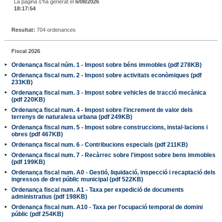
La pàgina s'ha generat el
6/08/2026
18:17:54
Resultat:
704 ordenances
Fiscal 2026
Ordenança fiscal núm. 1 - Impost sobre béns immobles (pdf 278KB)
Ordenança fiscal num. 2 - Impost sobre activitats econòmiques (pdf
233KB)
Ordenança fiscal num. 3 - Impost sobre vehicles de tracció mecànica
(pdf 220KB)
Ordenança fiscal num. 4 - Impost sobre l'increment de valor dels
terrenys de naturalesa urbana (pdf 249KB)
Ordenança fiscal num. 5 - Impost sobre construccions, instal·lacions i
obres (pdf 467KB)
Ordenança fiscal num. 6 - Contribucions especials (pdf 211KB)
Ordenança fiscal num. 7 - Recàrrec sobre l'impost sobre bens immobles
(pdf 199KB)
Ordenança fiscal num. A0 - Gestió, liquidació, inspecció i recaptació dels
ingressos de dret públic municipal (pdf 522KB)
Ordenança fiscal num. A1 - Taxa per expedició de documents
administratius (pdf 198KB)
Ordenança fiscal num. A10 - Taxa per l'ocupació temporal de domini
públic (pdf 254KB)