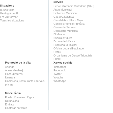
Serveis
Situacions
Servei d'Atenció Ciutadana (SAC)
Arxiu Municipal
Busco feina
Biblioteca Municipal
He tingut un fill
Casal Catalunya
Em vull formar
Casal d'Avis Plaça Major
Totes les situacions
Centre d'Atenció Primària
Centre de Serveis
Deixalleria Municipal
El Mirador
Escola d'Adults
Escola de Música
Ludoteca Municipal
Oficina Local d'Habitatge
OMIC
Organisme de Gestió Tributària
PIPAD
Promoció de la Vila
Xarxes socials
Agenda
Instagram
Àrees d'esbarjo
Facebook
Llocs d'interès
Twitter
Itineraris
Youtube
Comerços, restaurants i serveis
WhatsApp
privats
Miscel·lània
Predicció meteorològica
Defuncions
Entitats
Castellar en xifres