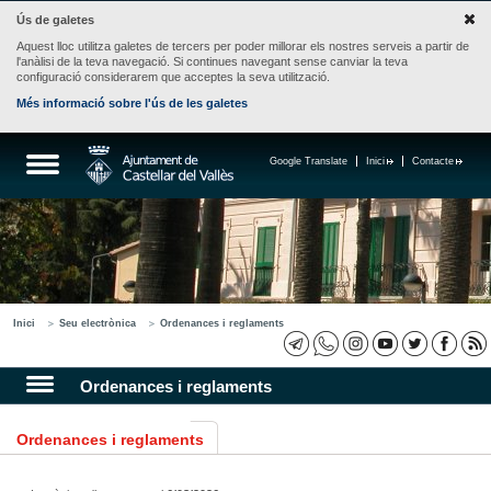
Ús de galetes
Aquest lloc utilitza galetes de tercers per poder millorar els nostres serveis a partir de
l'anàlisi de la teva navegació. Si continues navegant sense canviar la teva
configuració considerarem que acceptes la seva utilització.
Més informació sobre l'ús de les galetes
Google Translate
Inici
Contacte
Inici
Seu electrònica
Ordenances i reglaments
Ordenances i reglaments
Ordenances i reglaments