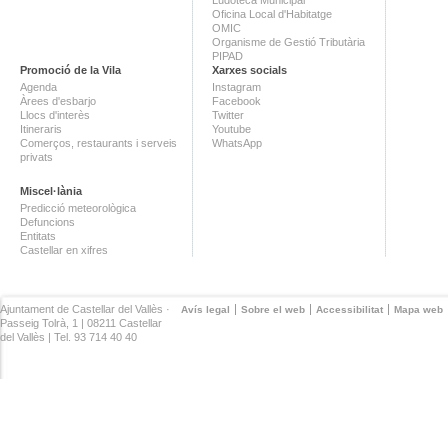
Ludoteca Municipal
Oficina Local d'Habitatge
OMIC
Organisme de Gestió Tributària
PIPAD
Promoció de la Vila
Xarxes socials
Agenda
Instagram
Àrees d'esbarjo
Facebook
Llocs d'interès
Twitter
Itineraris
Youtube
Comerços, restaurants i serveis
WhatsApp
privats
Miscel·lània
Predicció meteorològica
Defuncions
Entitats
Castellar en xifres
Ajuntament de Castellar del Vallès ·
Avís legal
Sobre el web
Accessibilitat
Mapa web
Passeig Tolrà, 1 | 08211 Castellar
del Vallès | Tel. 93 714 40 40