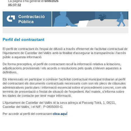
La pàgina s'ha generat el
6/08/2026
05:37:32
Perfil del contractant
El perfil de contractant és l'espai de difusió a través d'Internet de l'activitat contractual de
l'Ajuntament de Castellar del Vallès amb la finalitat d'assegurar la transparència i l'accés
públic a aquesta informació.
De forma preceptiva, el perfil de contractant recull la informació relativa a licitacions,
adjudicacions provisionals i els acords o resolucions pels quals s'eleven aquestes a
definitives.
Els interessats en participar o conèixer l'activitat contractual municipal trobaran al perfil
del contractant els documents contractuals necessaris com son els plecs de clàusules
administratives particulars i informació essencial sobre el procediment concret, com els
terminis de presentació o l'estat de situació de l'expedient. Així mateix, s'informa sobre
les dades de contacte per tenir major informació.
L’Ajuntament de Castellar del Vallès té la seva adreça al Passeig Tolrà, 1, 08211,
Castellar del Vallès, i el NIF.: P-0805000-G.
Per accedir al perfil del contractant
clica aquí