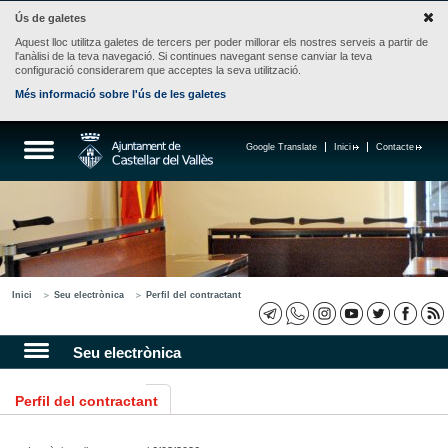
Ús de galetes
Aquest lloc utilitza galetes de tercers per poder millorar els nostres serveis a partir de
l'anàlisi de la teva navegació. Si continues navegant sense canviar la teva
configuració considerarem que acceptes la seva utilització.
Més informació sobre l'ús de les galetes
Google Translate
Inici
Contacte
Inici
Seu electrònica
Perfil del contractant
Seu electrònica
Perfil del contractant