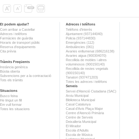
Et podem ajudar?
Adreces i telèfons
Com arribar a Castellar
Telèfons d'interès
Adreces i telèfons
Ajuntament (937144040)
Farmàcies de guàrdia
Policia (937144830)
Horaris de transport públic
Emergències (112)
Reserva d'equipaments
Ambulàncies (061)
Cita prèvia
Avaries enllumenat (686216138)
Avaries aigua (900304070)
Recollida de mobles i altres
Tràmits Freqüents
voluminosos (900150140)
Instància genèrica
Recollida de restes vegetals
Bústia oberta
(900150140)
Subvencions per a la contractació
Tanatori (937471203)
Tots els tràmits
Totes les adreces i telèfons
Serveis
Situacions
Servei d'Atenció Ciutadana (SAC)
Arxiu Municipal
Busco feina
Biblioteca Municipal
He tingut un fill
Casal Catalunya
Em vull formar
Casal d'Avis Plaça Major
Totes les situacions
Centre d'Atenció Primària
Centre de Serveis
Deixalleria Municipal
El Mirador
Escola d'Adults
Escola de Música