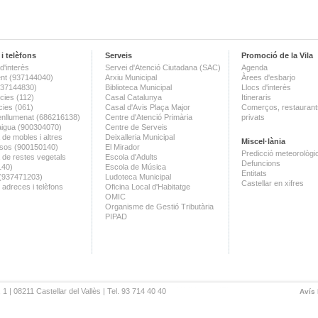
i telèfons
Serveis
Promoció de la Vila
d'interès
Servei d'Atenció Ciutadana (SAC)
Agenda
nt (937144040)
Arxiu Municipal
Àrees d'esbarjo
(937144830)
Biblioteca Municipal
Llocs d'interès
ies (112)
Casal Catalunya
Itineraris
ies (061)
Casal d'Avis Plaça Major
Comerços, restaurants
enllumenat (686216138)
Centre d'Atenció Primària
privats
aigua (900304070)
Centre de Serveis
 de mobles i altres
Deixalleria Municipal
Miscel·lània
sos (900150140)
El Mirador
Predicció meteorològi
a de restes vegetals
Escola d'Adults
Defuncions
140)
Escola de Música
Entitats
 (937471203)
Ludoteca Municipal
Castellar en xifres
 adreces i telèfons
Oficina Local d'Habitatge
OMIC
Organisme de Gestió Tributària
PIPAD
 1 | 08211 Castellar del Vallès | Tel. 93 714 40 40
Avís 