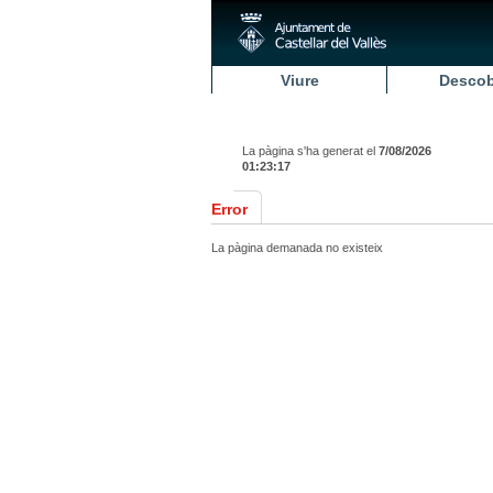
Viure
Descob
La pàgina s'ha generat el
7/08/2026
01:23:17
Error
La pàgina demanada no existeix