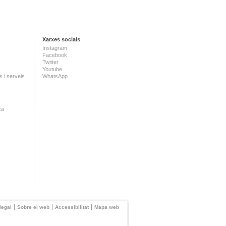
Xarxes socials
Instagram
Facebook
Twitter
Youtube
 i serveis
WhatsApp
ca
legal
Sobre el web
Accessibilitat
Mapa web