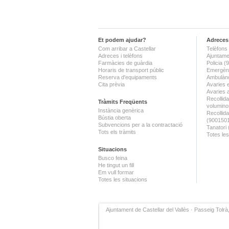
Et podem ajudar?
Adreces 
Com arribar a Castellar
Telèfons 
Adreces i telèfons
Ajuntame
Farmàcies de guàrdia
Policia 
Horaris de transport públic
Emergènc
Reserva d'equipaments
Ambulànc
Cita prèvia
Avaries 
Avaries 
Recollida
Tràmits Freqüents
volumino
Instància genèrica
Recollid
Bústia oberta
(900150
Subvencions per a la contractació
Tanatori
Tots els tràmits
Totes les
Situacions
Busco feina
He tingut un fill
Em vull formar
Totes les situacions
Ajuntament de Castellar del Vallès · Passeig Tolrà,