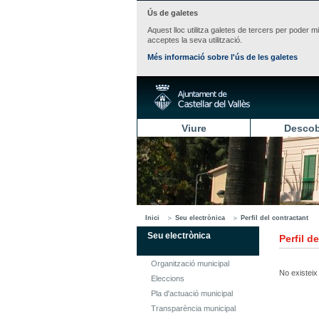
Ús de galetes
Aquest lloc utilitza galetes de tercers per poder m
acceptes la seva utilització.
Més informació sobre l'ús de les galetes
Viure
Descob
Inici
Seu electrònica
Perfil del contractant
Seu electrònica
Perfil d
Organització municipal
No existeix 
Eleccions
Pla d'actuació municipal
Transparència municipal