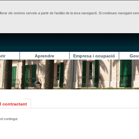
illorar els nostres serveis a partir de l'anàlisi de la teva navegació. Si continues navegant 
rir
Aprendre
Empresa i ocupació
Gov
el contractant
el contingut