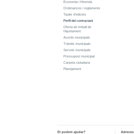
Economia i Hisenda
Ordenances i reglaments
Tauler d'edictes
Perfil del contractant
Oferta de treball de
l'Ajuntament
Acords municipals
Tràmits municipals
Serveis municipals
Pressupost municipal
Carpeta ciutadana
Planejament
Et podem ajudar?
Adreces 