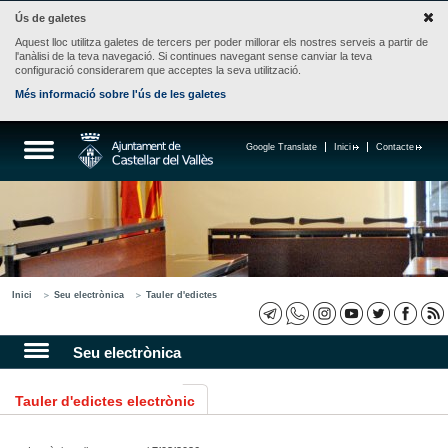
Ús de galetes
Aquest lloc utilitza galetes de tercers per poder millorar els nostres serveis a partir de
l'anàlisi de la teva navegació. Si continues navegant sense canviar la teva
configuració considerarem que acceptes la seva utilització.
Més informació sobre l'ús de les galetes
Google Translate
Inici
Contacte
Inici
Seu electrònica
Tauler d'edictes
Seu electrònica
Tauler d'edictes electrònic