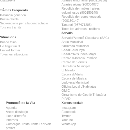
Cita prèvia
Avaries enllumenat (686216138)
Avaries aigua (900304070)
Recollida de mobles i altres
Tràmits Freqüents
voluminosos (900150140)
Instància genèrica
Recollida de restes vegetals
Bústia oberta
(900150140)
Subvencions per a la contractació
Tanatori (937471203)
Tots els tràmits
Totes les adreces i telèfons
Serveis
Situacions
Servei d'Atenció Ciutadana (SAC)
Arxiu Municipal
Busco feina
Biblioteca Municipal
He tingut un fill
Casal Catalunya
Em vull formar
Casal d'Avis Plaça Major
Totes les situacions
Centre d'Atenció Primària
Centre de Serveis
Deixalleria Municipal
El Mirador
Escola d'Adults
Escola de Música
Ludoteca Municipal
Oficina Local d'Habitatge
OMIC
Organisme de Gestió Tributària
PIPAD
Promoció de la Vila
Xarxes socials
Agenda
Instagram
Àrees d'esbarjo
Facebook
Llocs d'interès
Twitter
Itineraris
Youtube
Comerços, restaurants i serveis
WhatsApp
privats