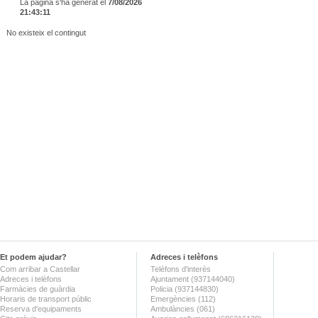
La pàgina s'ha generat el
7/08/2026
21:43:11
No existeix el contingut
Et podem ajudar?
Adreces i telèfons
Com arribar a Castellar
Telèfons d'interès
Adreces i telèfons
Ajuntament (937144040)
Farmàcies de guàrdia
Policia (937144830)
Horaris de transport públic
Emergències (112)
Reserva d'equipaments
Ambulàncies (061)