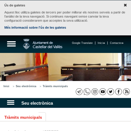
Ús de galetes
Aquest lloc utilitza galetes de tercers per poder millorar els nostres serveis a partir de
l'anàlisi de la teva navegació. Si continues navegant sense canviar la teva
configuració considerarem que acceptes la seva utilització.
Més informació sobre l'ús de les galetes
Google Translate
Inici
Contacte
Inici
Seu electrònica
Tràmits municipals
Seu electrònica
Tràmits municipals