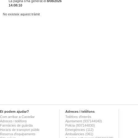
La pàgina s'ha generat el
8/08/2026
14:08:10
No existeix aquest tràmit
Et podem ajudar?
Adreces i telèfons
Com arribar a Castellar
Telèfons d'interès
Adreces i telèfons
Ajuntament (937144040)
Farmàcies de guàrdia
Policia (937144830)
Horaris de transport públic
Emergències (112)
Reserva d'equipaments
Ambulàncies (061)