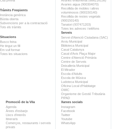
Cita prèvia
Avaries enllumenat (686216138)
Avaries aigua (900304070)
Recollida de mobles i altres
Tràmits Freqüents
voluminosos (900150140)
Instància genèrica
Recollida de restes vegetals
Bústia oberta
(900150140)
Subvencions per a la contractació
Tanatori (937471203)
Tots els tràmits
Totes les adreces i telèfons
Serveis
Situacions
Servei d'Atenció Ciutadana (SAC)
Arxiu Municipal
Busco feina
Biblioteca Municipal
He tingut un fill
Casal Catalunya
Em vull formar
Casal d'Avis Plaça Major
Totes les situacions
Centre d'Atenció Primària
Centre de Serveis
Deixalleria Municipal
El Mirador
Escola d'Adults
Escola de Música
Ludoteca Municipal
Oficina Local d'Habitatge
OMIC
Organisme de Gestió Tributària
PIPAD
Promoció de la Vila
Xarxes socials
Agenda
Instagram
Àrees d'esbarjo
Facebook
Llocs d'interès
Twitter
Itineraris
Youtube
Comerços, restaurants i serveis
WhatsApp
privats