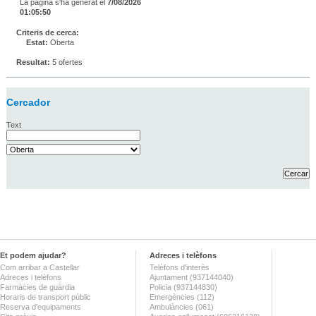
La pàgina s'ha generat el
7/08/2026
01:05:50
Criteris de cerca:
Estat:
Oberta
Resultat:
5 ofertes
Cercador
Text
Et podem ajudar?
Adreces i telèfons
Com arribar a Castellar
Telèfons d'interès
Adreces i telèfons
Ajuntament (937144040)
Farmàcies de guàrdia
Policia (937144830)
Horaris de transport públic
Emergències (112)
Reserva d'equipaments
Ambulàncies (061)