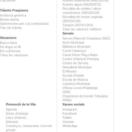
Cita prèvia
Avaries enllumenat (686216138)
Avaries aigua (900304070)
Recollida de mobles i altres
Tràmits Freqüents
voluminosos (900150140)
Instància genèrica
Recollida de restes vegetals
Bústia oberta
(900150140)
Subvencions per a la contractació
Tanatori (937471203)
Tots els tràmits
Totes les adreces i telèfons
Serveis
Situacions
Servei d'Atenció Ciutadana (SAC)
Arxiu Municipal
Busco feina
Biblioteca Municipal
He tingut un fill
Casal Catalunya
Em vull formar
Casal d'Avis Plaça Major
Totes les situacions
Centre d'Atenció Primària
Centre de Serveis
Deixalleria Municipal
El Mirador
Escola d'Adults
Escola de Música
Ludoteca Municipal
Oficina Local d'Habitatge
OMIC
Organisme de Gestió Tributària
PIPAD
Promoció de la Vila
Xarxes socials
Agenda
Instagram
Àrees d'esbarjo
Facebook
Llocs d'interès
Twitter
Itineraris
Youtube
Comerços, restaurants i serveis
WhatsApp
privats