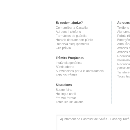
Et podem ajudar?
Adreces 
Com arribar a Castellar
Telèfons 
Adreces i telèfons
Ajuntame
Farmàcies de guàrdia
Policia 
Horaris de transport públic
Emergènc
Reserva d'equipaments
Ambulànc
Cita prèvia
Avaries 
Avaries 
Recollida
Tràmits Freqüents
volumino
Instància genèrica
Recollid
Bústia oberta
(900150
Subvencions per a la contractació
Tanatori
Tots els tràmits
Totes les
Situacions
Busco feina
He tingut un fill
Em vull formar
Totes les situacions
Ajuntament de Castellar del Vallès · Passeig Tolrà,