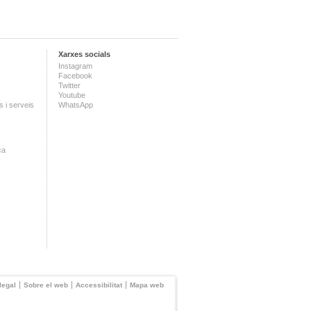
Xarxes socials
Instagram
Facebook
Twitter
Youtube
 i serveis
WhatsApp
ca
legal
Sobre el web
Accessibilitat
Mapa web