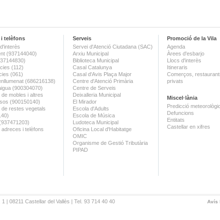
i telèfons
Serveis
Promoció de la Vila
d'interès
Servei d'Atenció Ciutadana (SAC)
Agenda
nt (937144040)
Arxiu Municipal
Àrees d'esbarjo
(937144830)
Biblioteca Municipal
Llocs d'interès
ies (112)
Casal Catalunya
Itineraris
ies (061)
Casal d'Avis Plaça Major
Comerços, restaurants
enllumenat (686216138)
Centre d'Atenció Primària
privats
aigua (900304070)
Centre de Serveis
 de mobles i altres
Deixalleria Municipal
Miscel·lània
sos (900150140)
El Mirador
Predicció meteorològi
a de restes vegetals
Escola d'Adults
Defuncions
140)
Escola de Música
Entitats
 (937471203)
Ludoteca Municipal
Castellar en xifres
 adreces i telèfons
Oficina Local d'Habitatge
OMIC
Organisme de Gestió Tributària
PIPAD
 1 | 08211 Castellar del Vallès | Tel. 93 714 40 40
Avís 