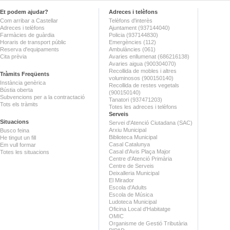
Et podem ajudar?
Adreces i telèfons
Com arribar a Castellar
Telèfons d'interès
Adreces i telèfons
Ajuntament (937144040)
Farmàcies de guàrdia
Policia (937144830)
Horaris de transport públic
Emergències (112)
Reserva d'equipaments
Ambulàncies (061)
Cita prèvia
Avaries enllumenat (686216138)
Avaries aigua (900304070)
Recollida de mobles i altres
Tràmits Freqüents
voluminosos (900150140)
Instància genèrica
Recollida de restes vegetals
Bústia oberta
(900150140)
Subvencions per a la contractació
Tanatori (937471203)
Tots els tràmits
Totes les adreces i telèfons
Serveis
Situacions
Servei d'Atenció Ciutadana (SAC)
Arxiu Municipal
Busco feina
Biblioteca Municipal
He tingut un fill
Casal Catalunya
Em vull formar
Casal d'Avis Plaça Major
Totes les situacions
Centre d'Atenció Primària
Centre de Serveis
Deixalleria Municipal
El Mirador
Escola d'Adults
Escola de Música
Ludoteca Municipal
Oficina Local d'Habitatge
OMIC
Organisme de Gestió Tributària