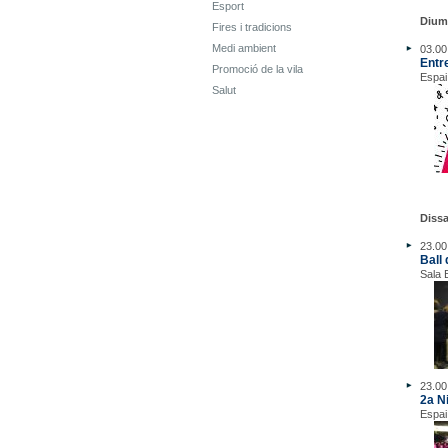
Esport
Dium
Fires i tradicions
Medi ambient
03.00
Entr
Promoció de la vila
Espai
Salut
Dissa
23.00 
Ball
Sala 
23.00
2a N
Espai