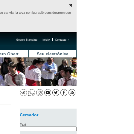
sense canviar la teva configuració considerarem que
Google Translate
Inici
Contacte
ern Obert
Seu electrònica
Cercador
Text