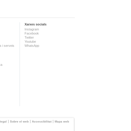
Xarxes socials
Instagram
Facebook
Twitter
Youtube
 i serveis
WhatsApp
ca
legal
Sobre el web
Accessibilitat
Mapa web