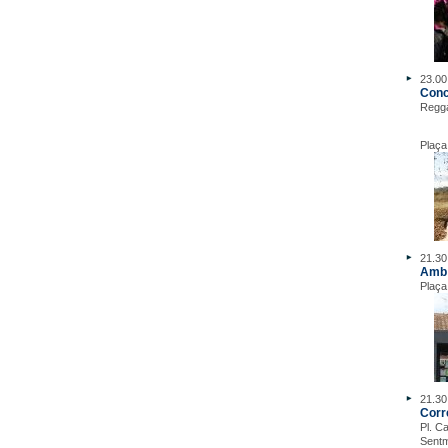
23.00
Conc
Regga
Plaça
21.30 
Amb 
Plaça
21.30 
Corr
Pl. C
Sentm