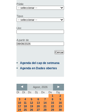
Públic
Tipus
Lloc
A partir de
Agenda del cap de setmana
Agenda en Dades obertes
Agost, 2026
Dl
Dt
Dc
Dj
Dv
Ds
Dg
1
2
3
4
5
6
7
8
9
10
11
12
13
14
15
16
17
18
19
20
21
22
23
24
25
26
27
28
29
30