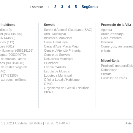
2
3
4
5
Següent »
« Anterior
1
i telèfons
Serveis
Promoció de la Vila
d'interès
Servei d'Atenció Ciutadana (SAC)
Agenda
nt (937144040)
Arxiu Municipal
Àrees d'esbarjo
(937144830)
Biblioteca Municipal
Llocs d'interès
ies (112)
Casal Catalunya
Itineraris
ies (061)
Casal d'Avis Plaça Major
Comerços, restaurants
enllumenat (686216138)
Centre d'Atenció Primària
privats
aigua (900304070)
Centre de Serveis
 de mobles i altres
Deixalleria Municipal
Miscel·lània
sos (900150140)
El Mirador
Predicció meteorològi
a de restes vegetals
Escola d'Adults
Defuncions
140)
Escola de Música
Entitats
 (937471203)
Ludoteca Municipal
Castellar en xifres
 adreces i telèfons
Oficina Local d'Habitatge
OMIC
Organisme de Gestió Tributària
PIPAD
 1 | 08211 Castellar del Vallès | Tel. 93 714 40 40
Avís 