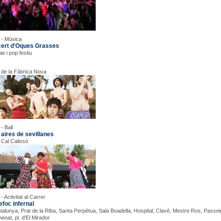
 - Música
ert d'Oques Grasses
e i pop festiu
 de la Fàbrica Nova
- Ball
aires de sevillanes
 Cal Calissó
- Activitat al Carrer
efoc infernal
atalunya, Prat de la Riba, Santa Perpètua, Sala Boadella, Hospital, Clavé, Mestre Ros, Passeig
enat, pl. d’El Mirador