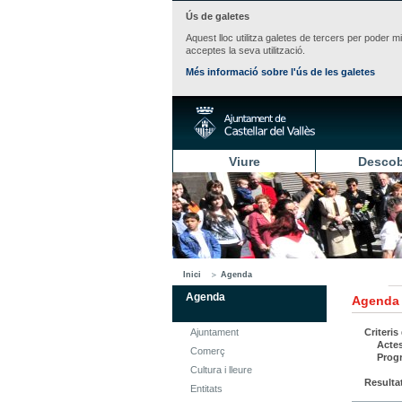
Ús de galetes
Aquest lloc utilitza galetes de tercers per poder m
acceptes la seva utilització.
Més informació sobre l'ús de les galetes
Viure
Descob
Inici
Agenda
Agenda
Agenda
Ajuntament
Criteris
Acte
Comerç
Prog
Cultura i lleure
Resulta
Entitats