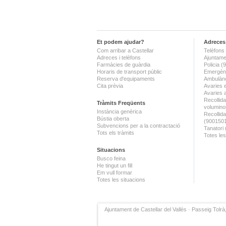
Et podem ajudar?
Adreces 
Com arribar a Castellar
Telèfons 
Adreces i telèfons
Ajuntame
Farmàcies de guàrdia
Policia 
Horaris de transport públic
Emergènc
Reserva d'equipaments
Ambulànc
Cita prèvia
Avaries 
Avaries 
Recollida
Tràmits Freqüents
volumino
Instància genèrica
Recollid
Bústia oberta
(900150
Subvencions per a la contractació
Tanatori
Tots els tràmits
Totes les
Situacions
Busco feina
He tingut un fill
Em vull formar
Totes les situacions
Ajuntament de Castellar del Vallès · Passeig Tolrà,