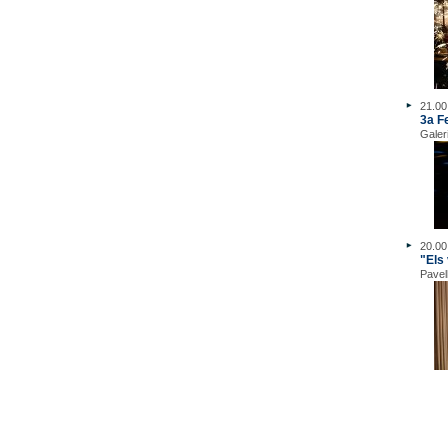
21.00
3a F
Galer
20.00
"Els 
Pavel