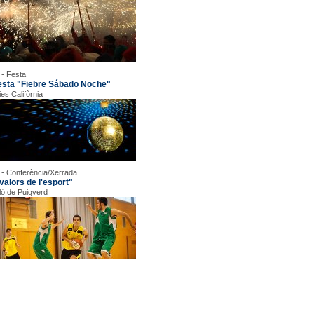
 - Festa
esta "Fiebre Sábado Noche"
ies Califòrnia
 - Conferència/Xerrada
valors de l'esport"
ló de Puigverd