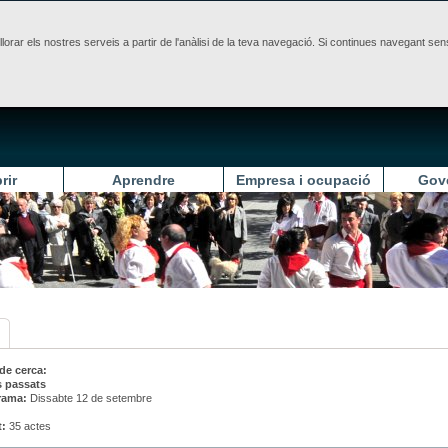
illorar els nostres serveis a partir de l'anàlisi de la teva navegació. Si continues navegant 
rir
Aprendre
Empresa i ocupació
Gov
 de cerca:
s passats
rama:
Dissabte 12 de setembre
t:
35 actes