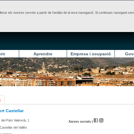
illorar els nostres serveis a partir de l'anàlisi de la teva navegació. Si continues navegant 
rir
Aprendre
Empresa i ocupació
Gov
i
rt Castellar
 del País Valencià, 1
Xarxes socials |
Castellar del Vallès