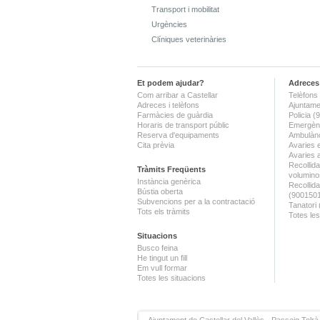
Transport i mobilitat
Urgències
Clíniques veterinàries
Et podem ajudar?
Adreces 
Com arribar a Castellar
Telèfons 
Adreces i telèfons
Ajuntame
Farmàcies de guàrdia
Policia 
Horaris de transport públic
Emergènc
Reserva d'equipaments
Ambulànc
Cita prèvia
Avaries 
Avaries 
Recollida
Tràmits Freqüents
volumino
Instància genèrica
Recollid
Bústia oberta
(900150
Subvencions per a la contractació
Tanatori
Tots els tràmits
Totes les
Situacions
Busco feina
He tingut un fill
Em vull formar
Totes les situacions