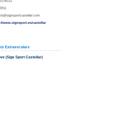
 |
08211
2811
io@sigesportcastellar.com
://www.sigesport.es/castellar
ats Extraescolars
ve (Sige Sport Castellar)