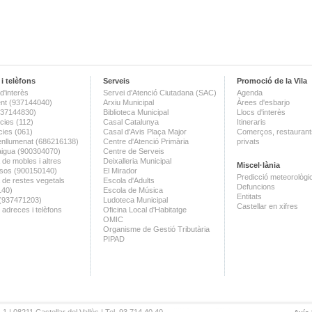
i telèfons
Serveis
Promoció de la Vila
d'interès
Servei d'Atenció Ciutadana (SAC)
Agenda
nt (937144040)
Arxiu Municipal
Àrees d'esbarjo
(937144830)
Biblioteca Municipal
Llocs d'interès
ies (112)
Casal Catalunya
Itineraris
ies (061)
Casal d'Avis Plaça Major
Comerços, restaurants
enllumenat (686216138)
Centre d'Atenció Primària
privats
aigua (900304070)
Centre de Serveis
 de mobles i altres
Deixalleria Municipal
Miscel·lània
sos (900150140)
El Mirador
Predicció meteorològi
a de restes vegetals
Escola d'Adults
Defuncions
140)
Escola de Música
Entitats
 (937471203)
Ludoteca Municipal
Castellar en xifres
 adreces i telèfons
Oficina Local d'Habitatge
OMIC
Organisme de Gestió Tributària
PIPAD