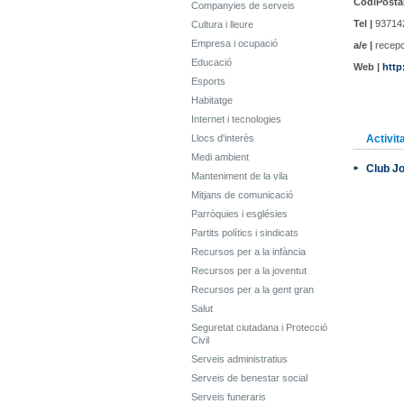
CodiPostal
Companyies de serveis
Tel |
93714
Cultura i lleure
Empresa i ocupació
a/e |
recepc
Educació
Web |
http
Esports
Habitatge
Internet i tecnologies
Llocs d'interès
Activit
Medi ambient
Club Jo
Manteniment de la vila
Mitjans de comunicació
Parròquies i esglésies
Partits polítics i sindicats
Recursos per a la infància
Recursos per a la joventut
Recursos per a la gent gran
Salut
Seguretat ciutadana i Protecció
Civil
Serveis administratius
Serveis de benestar social
Serveis funeraris