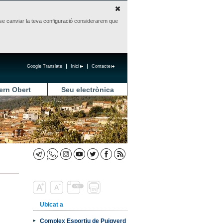
sense canviar la teva configuració considerarem que
Google Translate
Inici
Contacte
ern Obert
Seu electrònica
Ubicat a
Complex Esportiu de Puigverd