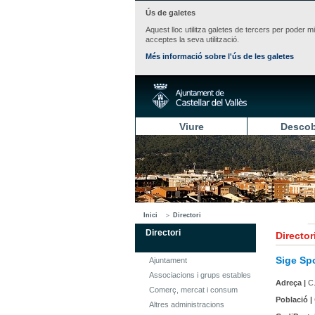
Ús de galetes
Aquest lloc utilitza galetes de tercers per poder m
acceptes la seva utilització.
Més informació sobre l'ús de les galetes
Viure
Descob
Inici
Directori
Directori
Director
Sige Spo
Ajuntament
Associacions i grups estables
Adreça |
C.
Comerç, mercat i consum
Població |
Altres administracions