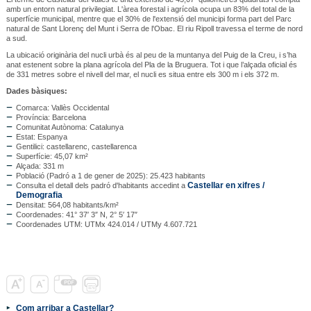
amb un entorn natural privilegiat. L'àrea forestal i agrícola ocupa un 83% del total de la
superfície municipal, mentre que el 30% de l'extensió del municipi forma part del Parc
natural de Sant Llorenç del Munt i Serra de l'Obac. El riu Ripoll travessa el terme de nord
a sud.
La ubicació originària del nucli urbà és al peu de la muntanya del Puig de la Creu, i s’ha
anat estenent sobre la plana agrícola del Pla de la Bruguera. Tot i que l’alçada oficial és
de 331 metres sobre el nivell del mar, el nucli es situa entre els 300 m i els 372 m.
Dades bàsiques:
Comarca: Vallès Occidental
Província: Barcelona
Comunitat Autònoma: Catalunya
Estat: Espanya
Gentilici: castellarenc, castellarenca
Superfície: 45,07 km²
Alçada: 331 m
Població (Padró a 1 de gener de 2025): 25.423 habitants
Castellar en xifres /
Consulta el detall dels padró d'habitants accedint a
Demografia
Densitat: 564,08 habitants/km²
Coordenades: 41° 37′ 3″ N, 2° 5′ 17″
Coordenades UTM: UTMx 424.014 / UTMy 4.607.721
Com arribar a Castellar?