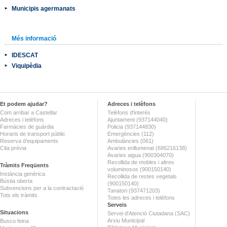
Municipis agermanats
Més informació
IDESCAT
Viquipèdia
Et podem ajudar?
Adreces i telèfons
Com arribar a Castellar
Telèfons d'interès
Adreces i telèfons
Ajuntament (937144040)
Farmàcies de guàrdia
Policia (937144830)
Horaris de transport públic
Emergències (112)
Reserva d'equipaments
Ambulàncies (061)
Cita prèvia
Avaries enllumenat (686216138)
Avaries aigua (900304070)
Recollida de mobles i altres
Tràmits Freqüents
voluminosos (900150140)
Instància genèrica
Recollida de restes vegetals
Bústia oberta
(900150140)
Subvencions per a la contractació
Tanatori (937471203)
Tots els tràmits
Totes les adreces i telèfons
Serveis
Situacions
Servei d'Atenció Ciutadana (SAC)
Arxiu Municipal
Busco feina