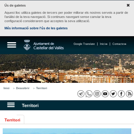
Ús de galetes
Aquest lloc utilitza galetes de tercers per poder millorar els nostres serveis a partir de
l'anàlisi de la teva navegació. Si continues navegant sense canviar la teva
configuració considerarem que acceptes la seva utilització.
Més informació sobre l'ús de les galetes
Google Translate
Inici
Contacte
Inici
Descobrir
Territori
Territori
Territori