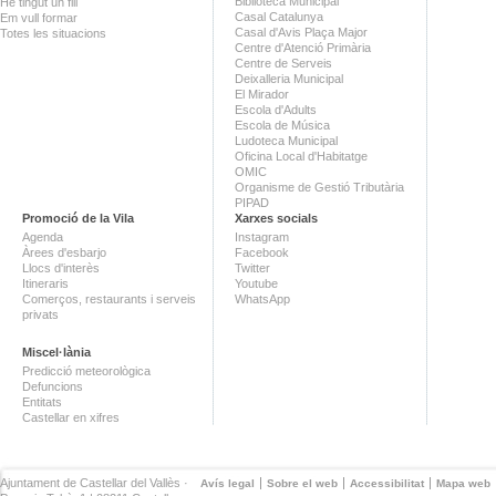
Biblioteca Municipal
He tingut un fill
Casal Catalunya
Em vull formar
Casal d'Avis Plaça Major
Totes les situacions
Centre d'Atenció Primària
Centre de Serveis
Deixalleria Municipal
El Mirador
Escola d'Adults
Escola de Música
Ludoteca Municipal
Oficina Local d'Habitatge
OMIC
Organisme de Gestió Tributària
PIPAD
Promoció de la Vila
Xarxes socials
Agenda
Instagram
Àrees d'esbarjo
Facebook
Llocs d'interès
Twitter
Itineraris
Youtube
Comerços, restaurants i serveis
WhatsApp
privats
Miscel·lània
Predicció meteorològica
Defuncions
Entitats
Castellar en xifres
Ajuntament de Castellar del Vallès ·
Avís legal
Sobre el web
Accessibilitat
Mapa web