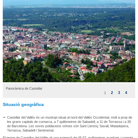
Panoràmica de Castellar
2
3
4
1
Situació geogràfica
Castellar del Vallès és un municipi situat al nord del Vallès Occidental, molt a prop de
les grans capitals de comarca, a 7 quilòmetres de Sabadell, a 11 de Terrassa i a 30
de Barcelona. Les seves poblacions veïnes són Sant Llorenç Savall, Matadepera,
Terrassa, Sabadell i Sentmenat.
El terme de Castellar del Vallès té una extensió de 45,07 quilòmetres quadrats i compta