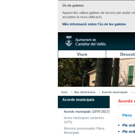
Ús de galetes
Aquest lloc utilitza galetes de tercers per poder m
acceptes la seva utilització.
Més informació sobre l'ús de les galetes
Viure
Descob
Inici
Seu electrònica
Acords municipals
Acords municipals
Acords 
Acords municipals (1976-2017)
Plens
Actes històriques (anteriors
1975)
Ple ord
Mocions presentades Plens
Ple ord
Municipals