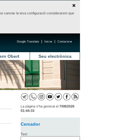
sense canviar la teva configuració considerarem que
Google Translate
Inici
Contacte
ern Obert
Seu electrònica
La pàgina s'ha generat el
7/08/2026
01:44:33
Cercador
Text