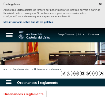
Ús de galetes
Aquest lloc utilitza galetes de tercers per poder millorar els nostres serveis a partir de
l'anàlisi de la teva navegació. Si continues navegant sense canviar la teva
configuració considerarem que acceptes la seva utilització.
Més informació sobre l'ús de les galetes
Google Translate
Inici
Contacte
Inici
Seu electrònica
Ordenances i reglaments
Ordenances i reglaments
Ordenances i reglaments