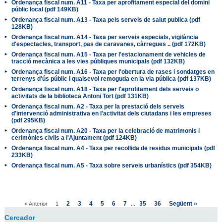
Ordenança fiscal num. A11 - Taxa per aprofitament especial del domini
públic local (pdf 149KB)
Ordenança fiscal num. A13 - Taxa pels serveis de salut publica (pdf
128KB)
Ordenança fiscal num. A14 - Taxa per serveis especials, vigilància
d'espectacles, transport, pas de caravanes, càrregues .. (pdf 172KB)
Ordenança fiscal num. A15 - Taxa per l'estacionament de vehicles de
tracció mecànica a les vies públiques municipals (pdf 132KB)
Ordenança fiscal num. A16 - Taxa per l'obertura de rases i sondatges en
terrenys d'ús públic i qualsevol remoguda en la via pública (pdf 137KB)
Ordenança fiscal num. A18 - Taxa per l'aprofitament dels serveis o
activitats de la biblioteca Antoni Tort (pdf 131KB)
Ordenança fiscal num. A2 - Taxa per la prestació dels serveis
d'intervenció administrativa en l'activitat dels ciutadans i les empreses
(pdf 295KB)
Ordenança fiscal num. A20 - Taxa per la celebració de matrimonis i
cerimònies civils a l'Ajuntament (pdf 124KB)
Ordenança fiscal num. A4 - Taxa per recollida de residus municipals (pdf
233KB)
Ordenança fiscal num. A5 - Taxa sobre serveis urbanístics (pdf 354KB)
2
3
4
5
6
7
35
36
Següent »
« Anterior
1
...
Cercador