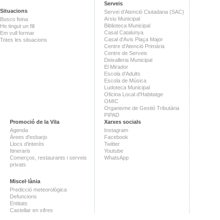
Serveis
Situacions
Servei d'Atenció Ciutadana (SAC)
Arxiu Municipal
Busco feina
Biblioteca Municipal
He tingut un fill
Casal Catalunya
Em vull formar
Casal d'Avis Plaça Major
Totes les situacions
Centre d'Atenció Primària
Centre de Serveis
Deixalleria Municipal
El Mirador
Escola d'Adults
Escola de Música
Ludoteca Municipal
Oficina Local d'Habitatge
OMIC
Organisme de Gestió Tributària
PIPAD
Promoció de la Vila
Xarxes socials
Agenda
Instagram
Àrees d'esbarjo
Facebook
Llocs d'interès
Twitter
Itineraris
Youtube
Comerços, restaurants i serveis
WhatsApp
privats
Miscel·lània
Predicció meteorològica
Defuncions
Entitats
Castellar en xifres