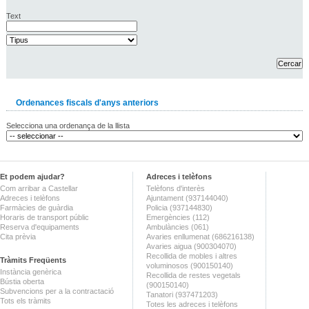
Text
Ordenances fiscals d'anys anteriors
Selecciona una ordenança de la llista
Et podem ajudar?
Adreces i telèfons
Com arribar a Castellar
Telèfons d'interès
Adreces i telèfons
Ajuntament (937144040)
Farmàcies de guàrdia
Policia (937144830)
Horaris de transport públic
Emergències (112)
Reserva d'equipaments
Ambulàncies (061)
Cita prèvia
Avaries enllumenat (686216138)
Avaries aigua (900304070)
Recollida de mobles i altres
Tràmits Freqüents
voluminosos (900150140)
Instància genèrica
Recollida de restes vegetals
Bústia oberta
(900150140)
Subvencions per a la contractació
Tanatori (937471203)
Tots els tràmits
Totes les adreces i telèfons