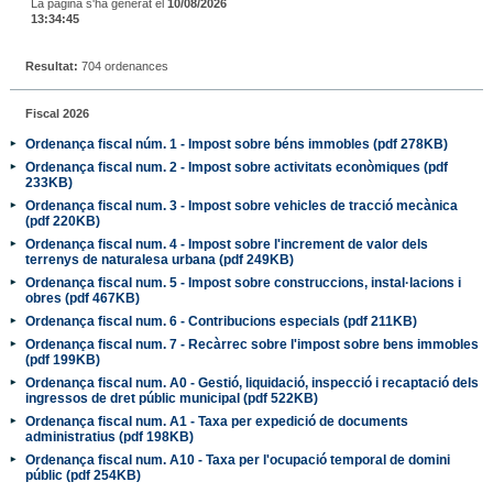
La pàgina s'ha generat el
10/08/2026
13:34:45
Resultat:
704 ordenances
Fiscal 2026
Ordenança fiscal núm. 1 - Impost sobre béns immobles (pdf 278KB)
Ordenança fiscal num. 2 - Impost sobre activitats econòmiques (pdf
233KB)
Ordenança fiscal num. 3 - Impost sobre vehicles de tracció mecànica
(pdf 220KB)
Ordenança fiscal num. 4 - Impost sobre l'increment de valor dels
terrenys de naturalesa urbana (pdf 249KB)
Ordenança fiscal num. 5 - Impost sobre construccions, instal·lacions i
obres (pdf 467KB)
Ordenança fiscal num. 6 - Contribucions especials (pdf 211KB)
Ordenança fiscal num. 7 - Recàrrec sobre l'impost sobre bens immobles
(pdf 199KB)
Ordenança fiscal num. A0 - Gestió, liquidació, inspecció i recaptació dels
ingressos de dret públic municipal (pdf 522KB)
Ordenança fiscal num. A1 - Taxa per expedició de documents
administratius (pdf 198KB)
Ordenança fiscal num. A10 - Taxa per l'ocupació temporal de domini
públic (pdf 254KB)