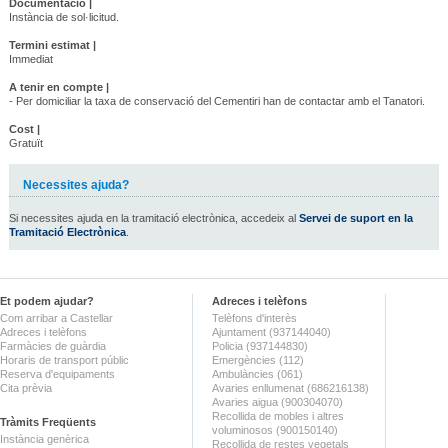
Documentació |
Instància de sol·licitud.
Termini estimat |
Immediat
A tenir en compte |
- Per domiciliar la taxa de conservació del Cementiri han de contactar amb el Tanatori.
Cost |
Gratuït
Necessites ajuda?
Si necessites ajuda en la tramitació electrònica, accedeix al
Servei de suport en la
Tramitació Electrònica
.
Et podem ajudar?
Adreces i telèfons
Com arribar a Castellar
Telèfons d'interès
Adreces i telèfons
Ajuntament (937144040)
Farmàcies de guàrdia
Policia (937144830)
Horaris de transport públic
Emergències (112)
Reserva d'equipaments
Ambulàncies (061)
Cita prèvia
Avaries enllumenat (686216138)
Avaries aigua (900304070)
Recollida de mobles i altres
Tràmits Freqüents
voluminosos (900150140)
Instància genèrica
Recollida de restes vegetals