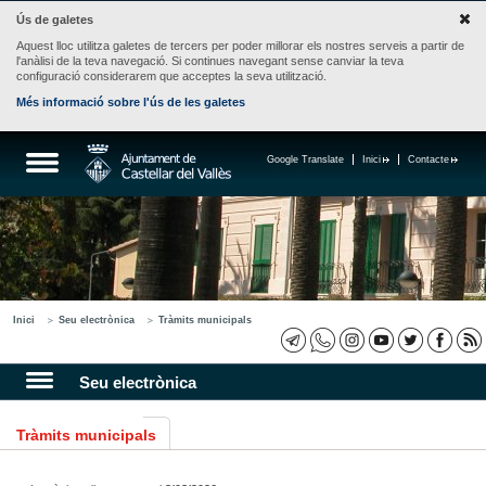
Ús de galetes
Aquest lloc utilitza galetes de tercers per poder millorar els nostres serveis a partir de
l'anàlisi de la teva navegació. Si continues navegant sense canviar la teva
configuració considerarem que acceptes la seva utilització.
Més informació sobre l'ús de les galetes
Google Translate
Inici
Contacte
Inici
Seu electrònica
Tràmits municipals
Seu electrònica
Tràmits municipals