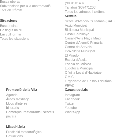
Bústia oberta
(900150140)
Subvencions per a la contractació
Tanatori (937471203)
Tots els tràmits
Totes les adreces i telèfons
Serveis
Situacions
Servei d'Atenció Ciutadana (SAC)
Arxiu Municipal
Busco feina
Biblioteca Municipal
He tingut un fill
Casal Catalunya
Em vull formar
Casal d'Avis Plaça Major
Totes les situacions
Centre d'Atenció Primària
Centre de Serveis
Deixalleria Municipal
El Mirador
Escola d'Adults
Escola de Música
Ludoteca Municipal
Oficina Local d'Habitatge
OMIC
Organisme de Gestió Tributària
PIPAD
Promoció de la Vila
Xarxes socials
Agenda
Instagram
Àrees d'esbarjo
Facebook
Llocs d'interès
Twitter
Itineraris
Youtube
Comerços, restaurants i serveis
WhatsApp
privats
Miscel·lània
Predicció meteorològica
Defuncions