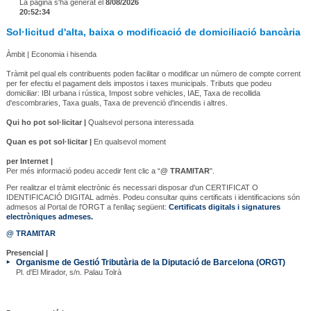
La pàgina s'ha generat el
8/08/2026
20:52:34
Sol·licitud d'alta, baixa o modificació de domiciliació bancària
Àmbit | Economia i hisenda
Tràmit pel qual els contribuents poden facilitar o modificar un número de compte corrent
per fer efectiu el pagament dels impostos i taxes municipals. Tributs que podeu
domiciliar: IBI urbana i rústica, Impost sobre vehicles, IAE, Taxa de recollida
d'escombraries, Taxa guals, Taxa de prevenció d'incendis i altres.
Qui ho pot sol·licitar |
Qualsevol persona interessada
Quan es pot sol·licitar |
En qualsevol moment
per Internet |
Per més informació podeu accedir fent clic a “
@ TRAMITAR
".
Per realitzar el tràmit electrònic és necessari disposar d'un CERTIFICAT O
IDENTIFICACIÓ DIGITAL admès. Podeu consultar quins certificats i identificacions són
admesos al Portal de l'ORGT a l'enllaç següent:
Certificats digitals i signatures
electròniques admeses.
@ TRAMITAR
Presencial |
Organisme de Gestió Tributària de la Diputació de Barcelona (ORGT)
Pl. d'El Mirador, s/n. Palau Tolrà