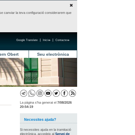
sense canviar la teva configuració considerarem que
Google Translate
Inici
Contacte
ern Obert
Seu electrònica
La pàgina s'ha generat el
7/08/2026
20:54:19
Necessites ajuda?
Si necessites ajuda en la tramitació
electrònica, accedeix al
Servei de