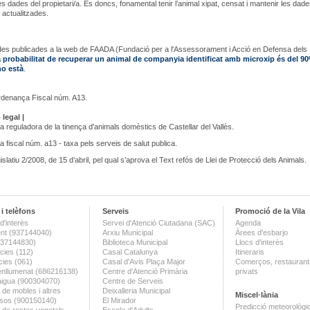
les dades del propietari/a. És doncs, fonamental tenir l’animal xipat, censat i mantenir les dad
 actualitzades.
es publicades a la web de FAADA (Fundació per a l'Assessorament i Acció en Defensa dels
a probabilitat de recuperar un animal de companyia identificat amb microxip és del 90
ho està
.
rdenança Fiscal núm. A13.
legal |
 reguladora de la tinença d'animals domèstics de Castellar del Vallès.
 fiscal núm. a13 - taxa pels serveis de salut publica.
islatiu 2/2008, de 15 d’abril, pel qual s’aprova el Text refós de Llei de Protecció dels Animals.
i telèfons
Serveis
Promoció de la Vila
d'interès
Servei d'Atenció Ciutadana (SAC)
Agenda
nt (937144040)
Arxiu Municipal
Àrees d'esbarjo
(937144830)
Biblioteca Municipal
Llocs d'interès
ies (112)
Casal Catalunya
Itineraris
ies (061)
Casal d'Avis Plaça Major
Comerços, restaurants
enllumenat (686216138)
Centre d'Atenció Primària
privats
aigua (900304070)
Centre de Serveis
 de mobles i altres
Deixalleria Municipal
Miscel·lània
sos (900150140)
El Mirador
Predicció meteorològi