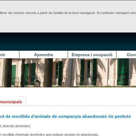
illorar els nostres serveis a partir de l'anàlisi de la teva navegació. Si continues navegant 
rir
Aprendre
Empresa i ocupació
Gov
 municipals
tud de recollida d'animals de companyia abandonats i/o perduts
ut, Animals domèstics
 de recollida d'animals domèstics que estiguin perduts i/o abandonats.