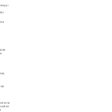
inença i
da i
seva
al de
va
onat,
i de
xit en la
 codi en
t