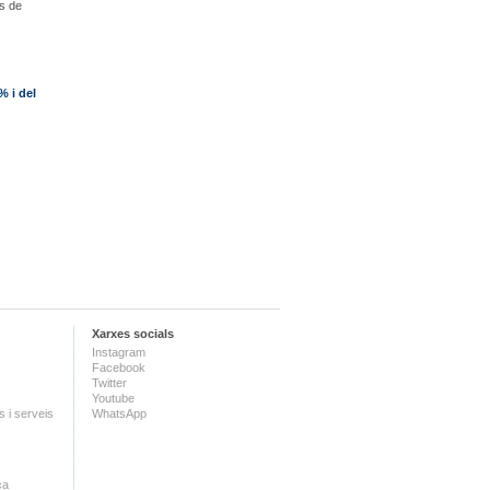
es de
% i del
Xarxes socials
Instagram
Facebook
Twitter
Youtube
 i serveis
WhatsApp
ca