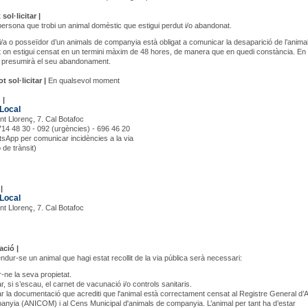
sol·licitar |
ersona que trobi un animal domèstic que estigui perdut i/o abandonat.
ri/a o posseïdor d’un animals de companyia està obligat a comunicar la desaparició de l’anima
t on estigui censat en un termini màxim de 48 hores, de manera que en quedi constància. En
s presumirà el seu abandonament.
 sol·licitar |
En qualsevol moment
 |
 Local
nt Llorenç, 7. Cal Botafoc
 714 48 30 - 092 (urgències) - 696 46 20
sApp per comunicar incidències a la via
 de trànsit)
|
 Local
nt Llorenç, 7. Cal Botafoc
ció |
ndur-se un animal que hagi estat recollit de la via pública serà necessari:
r-ne la seva propietat.
, si s’escau, el carnet de vacunació i/o controls sanitaris.
r la documentació que acrediti que l'animal està correctament censat al Registre General d’
nyia (ANICOM) i al Cens Municipal d'animals de companyia. L’animal per tant ha d’estar