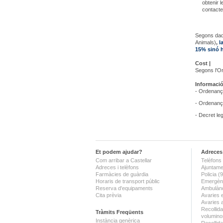
obtenir 
contacte
Segons dad
Animals)
,
l
15% sinó 
Cost |
Segons l'O
Informació 
- Ordenança
- Ordenança
- Decret leg
Et podem ajudar?
Adreces 
Com arribar a Castellar
Telèfons 
Adreces i telèfons
Ajuntame
Farmàcies de guàrdia
Policia 
Horaris de transport públic
Emergènc
Reserva d'equipaments
Ambulànc
Cita prèvia
Avaries 
Avaries 
Recollida
Tràmits Freqüents
volumino
Instància genèrica