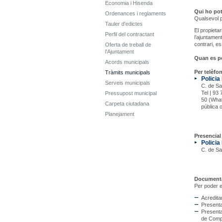
Economia i Hisenda
Qui ho pot 
Ordenances i reglaments
Qualsevol p
Tauler d'edictes
El propieta
Perfil del contractant
l’ajuntamen
contrari, e
Oferta de treball de
l'Ajuntament
Quan es pot
Acords municipals
Per telèfon
Tràmits municipals
Policia
Serveis municipals
C. de Sa
Tel | 93
Pressupost municipal
50 (What
Carpeta ciutadana
pública o
Planejament
Presencial 
Policia
C. de Sa
Documenta
Per poder e
Acredita
Presentar
Presenta
de Compa