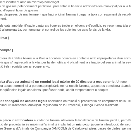
nt identificat amb un microxip homologat.
s de gossos potencialment perillosos, presentar la llicència administrativa municipal per a la t
ó d’aquest tipus de gossos.
es despeses de manteniment que hagi originat l’animal i pagar la taxa corresponent de recolli
ment.
els gats amb identificació capturats i que es trobin en el centre d'acollida, es recomanarà la 
ió al propietari/a, per fomentar el control de les colònies de gats ferals de la vila.
timat |
 compte |
ctora de Caldes Animal o la Policia Local es posarà en contacte amb el propietari/a d’un anim
 que s’hagi recollit a la vila, per tal de notificar-li oficialment la situació del seu animal, la se
ció i els requisits per a recuperar-lo.
ari/a d’aquest animal té un termini legal màxim de 20 dies per a recuperar-lo.
Un cop
ut aquest termini, si la persona propietària no ha recollit l’animal, aquest es considera aband
seqüències legals escaients i pot ésser cedit, acollit temporalment o adoptat.
nt endegarà les accions legals
oportunes en relació al propietari/a en compliment de la Lle
nimal i l’Ordenança Municipal Reguladora de la Protecció, Tinença i Venda d’Animals.
na
placa identificadora
al collar de l’animal afavoreix la localització de l’animal perdut, però l’è
ció del propietari/a és màxim si l’animal té implantat un
microxip
, ja que la introducció del seu
tre General d’Animals de Companyia (ANICOM) de Catalunya i altres bases de dades, perme