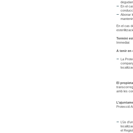
degudame
En el ca
conducci
Abonar l
manteni
En el cas d
esterilitzac
Termini es
Immediat
A tenir en
La Prote
companyia
localitza
El propiet
transcorreg
amb les con
L’ajuntame
Protecció A
L’ús d’u
localitza
el Regis