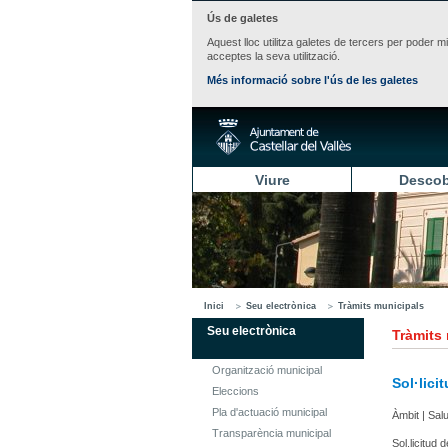
Ús de galetes
Aquest lloc utilitza galetes de tercers per poder m
acceptes la seva utilització.
Més informació sobre l'ús de les galetes
Viure
Descob
Inici
Seu electrònica
Tràmits municipals
Seu electrònica
Tràmits
Organització municipal
Sol·lici
Eleccions
Pla d'actuació municipal
Àmbit | Sal
Transparència municipal
Sol.licitud