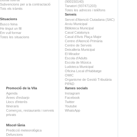
(900150140)
Subvencions per a la contractació
Tanatori (937471203)
Tots els tràmits
Totes les adreces i telèfons
Serveis
Situacions
Servei d'Atenció Ciutadana (SAC)
Arxiu Municipal
Busco feina
Biblioteca Municipal
He tingut un fill
Casal Catalunya
Em vull formar
Casal d'Avis Plaça Major
Totes les situacions
Centre d'Atenció Primària
Centre de Serveis
Deixalleria Municipal
El Mirador
Escola d'Adults
Escola de Música
Ludoteca Municipal
Oficina Local d'Habitatge
OMIC
Organisme de Gestió Tributària
PIPAD
Promoció de la Vila
Xarxes socials
Agenda
Instagram
Àrees d'esbarjo
Facebook
Llocs d'interès
Twitter
Itineraris
Youtube
Comerços, restaurants i serveis
WhatsApp
privats
Miscel·lània
Predicció meteorològica
Defuncions