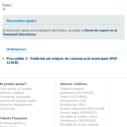
Cost |
Sí
Necessites ajuda?
Si necessites ajuda en la tramitació electrònica, accedeix al
Servei de suport en la
Tramitació Electrònica
.
Ordenances
Preu públic 2 - Publicitat als mitjans de comunicació municipals (PDF
113KB)
Et podem ajudar?
Adreces i telèfons
Com arribar a Castellar
Telèfons d'interès
Adreces i telèfons
Ajuntament (937144040)
Farmàcies de guàrdia
Policia (937144830)
Horaris de transport públic
Emergències (112)
Reserva d'equipaments
Ambulàncies (061)
Cita prèvia
Avaries enllumenat (686216138)
Avaries aigua (900304070)
Recollida de mobles i altres
Tràmits Freqüents
voluminosos (900150140)
Instància genèrica
Recollida de restes vegetals
Bústia oberta