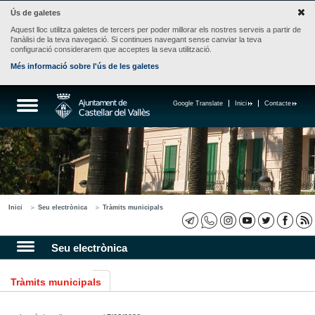
Ús de galetes
Aquest lloc utilitza galetes de tercers per poder millorar els nostres serveis a partir de
l'anàlisi de la teva navegació. Si continues navegant sense canviar la teva
configuració considerarem que acceptes la seva utilització.
Més informació sobre l'ús de les galetes
Google Translate
Inici
Contacte
Inici
Seu electrònica
Tràmits municipals
Seu electrònica
Tràmits municipals