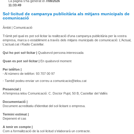
La pàgina s'ha generat el
7/08/2026
11:33:49
Sol·licitud de campanya publicitària als mitjans municipals de
comunicació
Àmbit | Comunicació
Tràmit pel qual es pot sol·licitar la realització d'una campanya publicitària per la vostra
empresa, marca o establiment a través dels mitjans municipals de comunicació: L'Actual,
L'actual.cat i Radio Castellar.
Qui ho pot sol·licitar |
Qualsevol persona interessada
Quan es pot sol·licitar |
En qualsevol moment
Per telèfon |
- Al número de telèfon: 93 707 00 97
- També podeu enviar un correu a comunicacio@ielou.cat
Presencial |
A l'empresa ielou Comunicació: C. Doctor Pujol, 50 B, Castellar del Vallès
Documentació |
Document acreditatiu d'identitat del sol·licitant o empresa.
Termini estimat |
Depenent el cas
A tenir en compte |
Com a formalització de la sol·licitud s'elaborarà un contracte.