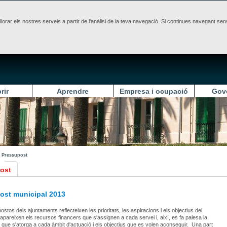
illorar els nostres serveis a partir de l'anàlisi de la teva navegació. Si continues navegant 
rir
Aprendre
Empresa i ocupació
Gov
Pressupost
ost
ost municipal 2013
stos dels ajuntaments reflecteixen les prioritats, les aspiracions i els objectius del
i apareixen els recursos financers que s'assignen a cada servei i, així, es fa palesa la
 que s'atorga a cada àmbit d'actuació i els objectius que es volen aconseguir. Una part