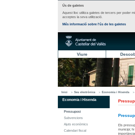
Ús de galetes
Aquest lloc utilitza galetes de tercers per poder m
acceptes la seva utilització.
Més informació sobre l'ús de les galetes
Viure
Descob
Inici
Seu electrònica
Economia i Hisenda
Economia i Hisenda
Pressup
Pressupost
Pressup
Subvencions
Ajuts econòmics
Els pressupo
municipi; h
Calendari fiscal
importància