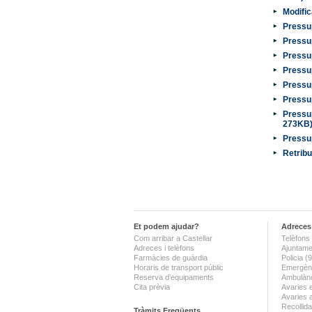
Modific
Pressu
Pressu
Pressu
Pressu
Pressu
Pressu
Pressup
273KB
Pressu
Retribu
Et podem ajudar?
Adreces 
Com arribar a Castellar
Telèfons 
Adreces i telèfons
Ajuntame
Farmàcies de guàrdia
Policia 
Horaris de transport públic
Emergènc
Reserva d'equipaments
Ambulànc
Cita prèvia
Avaries 
Avaries 
Recollida
Tràmits Freqüents