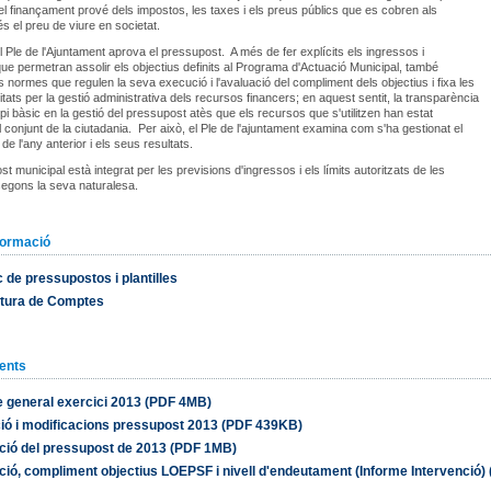
el finançament prové dels impostos, les taxes i els preus públics que es cobren als
és el preu de viure en societat.
 Ple de l'Ajuntament aprova el pressupost. A més de fer explícits els ingressos i
e permetran assolir els objectius definits al Programa d'Actuació Municipal, també
es normes que regulen la seva execució i l'avaluació del compliment dels objectius i fixa les
itats per la gestió administrativa dels recursos financers; en aquest sentit, la transparència
ipi bàsic en la gestió del pressupost atès que els recursos que s'utilitzen han estat
l conjunt de la ciutadania. Per això, el Ple de l'ajuntament examina com s'ha gestionat el
e l'any anterior i els seus resultats.
t municipal està integrat per les previsions d'ingressos i els límits autoritzats de les
egons la seva naturalesa.
formació
c de pressupostos i plantilles
atura de Comptes
ents
 general exercici 2013 (PDF 4MB)
ió i modificacions pressupost 2013 (PDF 439KB)
ció del pressupost de 2013 (PDF 1MB)
ció, compliment objectius LOEPSF i nivell d'endeutament (Informe Intervenció)