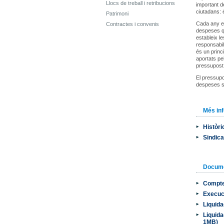
Llocs de treball i retribucions
important d
ciutadans: 
Patrimoni
Cada any el
Contractes i convenis
despeses qu
estableix l
responsabil
és un princ
aportats pe
pressupost d
El pressupos
despeses s
Més in
Històri
Sindic
Docum
Compte
Execuc
Liquida
Liquida
1MB)