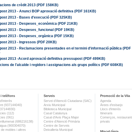
acions de crèdit 2013 (PDF 158KB)
post 2013 - Anunci BOP aprovació definitiva (PDF 161KB)
post 2013 - Bases d'execució (PDF 325KB)
post 2013 - Despeses_econòmica (PDF 21KB)
post 2013 - Despeses_funcional (PDF 19KB)
post 2013 - Despeses_orgànica (PDF 15KB)
post 2013 - Ingressos (PDF 20KB)
ost 2013 - Reclamacions presentades en el termini d'informació pública (PDF
)
post 2013 -Acord aprovació definitiva pressupost (PDF 499KB)
cions de l'alcalde i regidors i assignacions als grups polítics (PDF 608KB)
i telèfons
Serveis
Promoció de la Vila
d'interès
Servei d'Atenció Ciutadana (SAC)
Agenda
nt (937144040)
Arxiu Municipal
Àrees d'esbarjo
(937144830)
Biblioteca Municipal
Llocs d'interès
ies (112)
Casal Catalunya
Itineraris
ies (061)
Casal d'Avis Plaça Major
Comerços, restaurants
enllumenat (686216138)
Centre d'Atenció Primària
privats
aigua (900304070)
Centre de Serveis
 de mobles i altres
Deixalleria Municipal
Miscel·lània