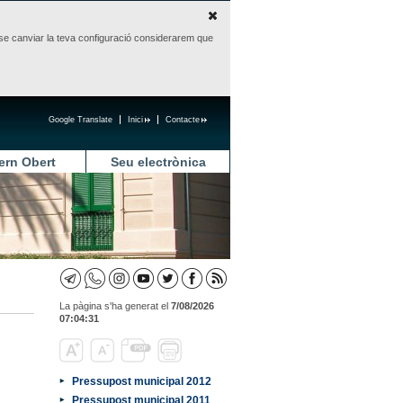
sense canviar la teva configuració considerarem que
Google Translate
Inici
Contacte
ern Obert
Seu electrònica
La pàgina s'ha generat el
7/08/2026
07:04:31
Pressupost municipal 2012
Pressupost municipal 2011