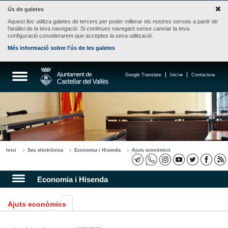
Ús de galetes
Aquest lloc utilitza galetes de tercers per poder millorar els nostres serveis a partir de
l'anàlisi de la teva navegació. Si continues navegant sense canviar la teva
configuració considerarem que acceptes la seva utilització.
Més informació sobre l'ús de les galetes
Google Translate
Inici
Contacte
Inici
Seu electrònica
Economia i Hisenda
Ajuts econòmics
Economia i Hisenda
Ajuts econòmics