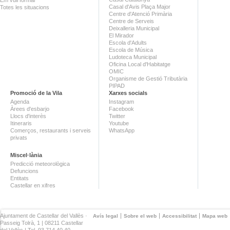
Casal d'Avis Plaça Major
Totes les situacions
Centre d'Atenció Primària
Centre de Serveis
Deixalleria Municipal
El Mirador
Escola d'Adults
Escola de Música
Ludoteca Municipal
Oficina Local d'Habitatge
OMIC
Organisme de Gestió Tributària
PIPAD
Promoció de la Vila
Xarxes socials
Agenda
Instagram
Àrees d'esbarjo
Facebook
Llocs d'interès
Twitter
Itineraris
Youtube
Comerços, restaurants i serveis
WhatsApp
privats
Miscel·lània
Predicció meteorològica
Defuncions
Entitats
Castellar en xifres
Ajuntament de Castellar del Vallès ·
Avís legal
Sobre el web
Accessibilitat
Mapa web
Passeig Tolrà, 1 | 08211 Castellar
del Vallès | Tel. 93 714 40 40