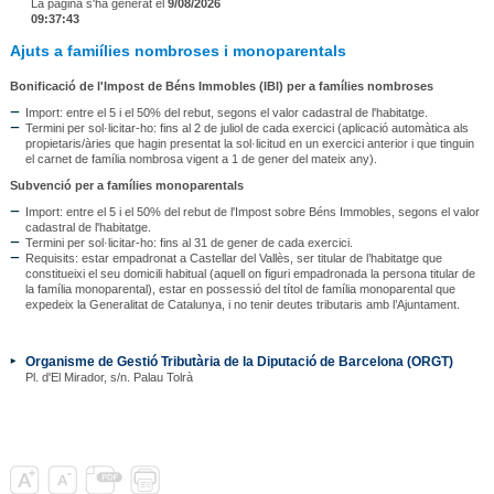
La pàgina s'ha generat el
9/08/2026
09:37:43
Ajuts a famiílies nombroses i monoparentals
Bonificació de l'Impost de Béns Immobles (IBI) per a famílies nombroses
Import:
entre el 5 i el 50% del rebut, segons el valor cadastral de l'habitatge.
Termini per sol·licitar-ho:
fins al 2 de juliol de cada exercici (aplicació automàtica als
propietaris/àries que hagin presentat la sol·licitud en un exercici anterior i que tinguin
el carnet de família nombrosa vigent a 1 de gener del mateix any).
Subvenció per a famílies monoparentals
Import:
entre el 5 i el 50% del rebut de l'Impost sobre Béns Immobles, segons el valor
cadastral de l'habitatge.
Termini per sol·licitar-ho:
fins al 31 de gener de cada exercici.
Requisits:
estar empadronat a Castellar del Vallès, ser titular de l’habitatge que
constitueixi el seu domicili habitual (aquell on figuri empadronada la persona titular de
la família monoparental), estar en possessió del títol de família monoparental que
expedeix la Generalitat de Catalunya, i no tenir deutes tributaris amb l’Ajuntament.
Organisme de Gestió Tributària de la Diputació de Barcelona (ORGT)
Pl. d'El Mirador, s/n. Palau Tolrà