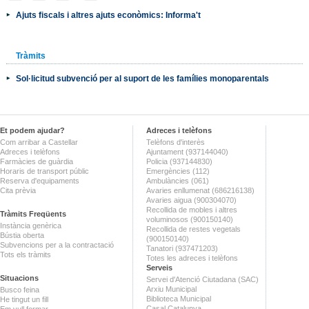
Ajuts fiscals i altres ajuts econòmics: Informa't
Tràmits
Sol·licitud subvenció per al suport de les famílies monoparentals
Et podem ajudar?
Adreces i telèfons
Com arribar a Castellar
Telèfons d'interès
Adreces i telèfons
Ajuntament (937144040)
Farmàcies de guàrdia
Policia (937144830)
Horaris de transport públic
Emergències (112)
Reserva d'equipaments
Ambulàncies (061)
Cita prèvia
Avaries enllumenat (686216138)
Avaries aigua (900304070)
Recollida de mobles i altres
Tràmits Freqüents
voluminosos (900150140)
Instància genèrica
Recollida de restes vegetals
Bústia oberta
(900150140)
Subvencions per a la contractació
Tanatori (937471203)
Tots els tràmits
Totes les adreces i telèfons
Serveis
Situacions
Servei d'Atenció Ciutadana (SAC)
Arxiu Municipal
Busco feina
Biblioteca Municipal
He tingut un fill
Casal Catalunya
Em vull formar