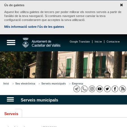
Ús de galetes
Aquest lloc utilitza galetes de tercers per poder millorar els nostres serveis a partir de
l'anàlisi de la teva navegació. Si continues navegant sense canviar la teva
configuració considerarem que acceptes la seva utilització.
Més informació sobre l'ús de les galetes
Google Translate
Inici
Contacte
Inici
Seu electrònica
Serveis municipals
Empresa
Serveis municipals
Serveis