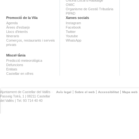
Oficina Local d'Habitatge
OMIC
Organisme de Gestió Tributària
PIPAD
Promoció de la Vila
Xarxes socials
Agenda
Instagram
Àrees d'esbarjo
Facebook
Llocs d'interès
Twitter
Itineraris
Youtube
Comerços, restaurants i serveis
WhatsApp
privats
Miscel·lània
Predicció meteorològica
Defuncions
Entitats
Castellar en xifres
Ajuntament de Castellar del Vallès ·
Avís legal
Sobre el web
Accessibilitat
Mapa web
Passeig Tolrà, 1 | 08211 Castellar
del Vallès | Tel. 93 714 40 40