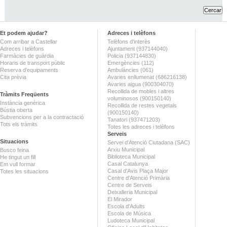
Et podem ajudar?
Adreces i telèfons
Com arribar a Castellar
Telèfons d'interès
Adreces i telèfons
Ajuntament (937144040)
Farmàcies de guàrdia
Policia (937144830)
Horaris de transport públic
Emergències (112)
Reserva d'equipaments
Ambulàncies (061)
Cita prèvia
Avaries enllumenat (686216138)
Avaries aigua (900304070)
Recollida de mobles i altres
Tràmits Freqüents
voluminosos (900150140)
Instància genèrica
Recollida de restes vegetals
Bústia oberta
(900150140)
Subvencions per a la contractació
Tanatori (937471203)
Tots els tràmits
Totes les adreces i telèfons
Serveis
Situacions
Servei d'Atenció Ciutadana (SAC)
Arxiu Municipal
Busco feina
Biblioteca Municipal
He tingut un fill
Casal Catalunya
Em vull formar
Casal d'Avis Plaça Major
Totes les situacions
Centre d'Atenció Primària
Centre de Serveis
Deixalleria Municipal
El Mirador
Escola d'Adults
Escola de Música
Ludoteca Municipal