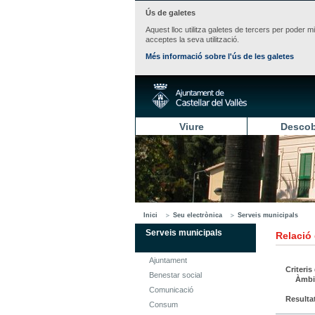
Ús de galetes
Aquest lloc utilitza galetes de tercers per poder m
acceptes la seva utilització.
Més informació sobre l'ús de les galetes
Viure
Descob
Inici
Seu electrònica
Serveis municipals
Serveis municipals
Relació
Ajuntament
Criteris
Benestar social
Àmbi
Comunicació
Resulta
Consum