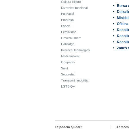
Cultura i lleure
Borsa d
Diversitat funcional
Deixall
Educació
Minidei
Empresa
Oficina
Esport
Recolli
Feminisme
Recolli
Govern Obert
Recolli
Habitatge
Zones d
Internet i tecnologies
Medi ambient
Ocupació
Salut
Seguretat
Transport i mobilitat
LGTBIQ+
Et podem ajudar?
Adreces 