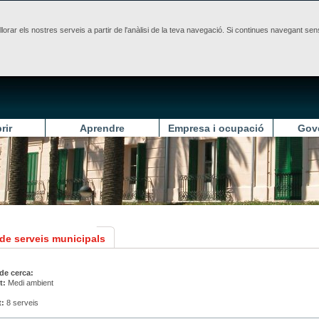
illorar els nostres serveis a partir de l'anàlisi de la teva navegació. Si continues navegant 
rir
Aprendre
Empresa i ocupació
Gov
 de serveis municipals
 de cerca:
t:
Medi ambient
t:
8 serveis