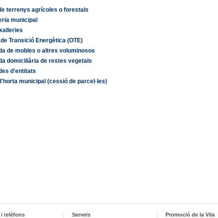
e terrenys agrícoles o forestals
eria municipal
xalleries
 de Transició Energètica (OTE)
da de mobles o altres voluminosos
da domiciliària de restes vegetals
des d'entitats
'horta municipal (cessió de parcel·les)
i telèfons
Serveis
Promoció de la Vila