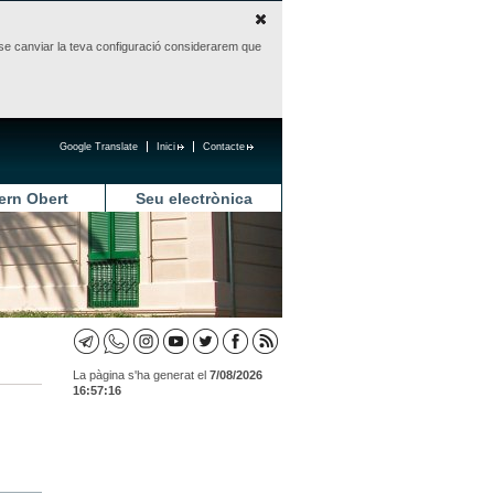
sense canviar la teva configuració considerarem que
Google Translate
Inici
Contacte
ern Obert
Seu electrònica
La pàgina s'ha generat el
7/08/2026
16:57:16