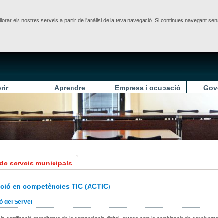
illorar els nostres serveis a partir de l'anàlisi de la teva navegació. Si continues navegant 
rir
Aprendre
Empresa i ocupació
Gov
 de serveis municipals
ació en competències TIC (ACTIC)
ó del Servei