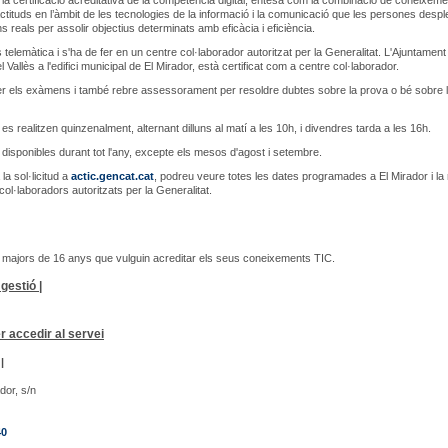
la certificació acreditativa de la competència digital, entesa com la combinació de coneixeme
i actituds en l’àmbit de les tecnologies de la informació i la comunicació que les persones desp
s reals per assolir objectius determinats amb eficàcia i eficiència.
 telemàtica i s'ha de fer en un centre col·laborador autoritzat per la Generalitat. L'Ajuntament
l Vallès a l'edifici municipal de El Mirador, està certificat com a centre col·laborador.
r els exàmens i també rebre assessorament per resoldre dubtes sobre la prova o bé sobre 
es realitzen quinzenalment, alternant dilluns al matí a les 10h, i divendres tarda a les 16h.
 disponibles durant tot l'any, excepte els mesos d'agost i setembre.
la sol·licitud a
actic.gencat.cat
, podreu veure totes les dates programades a El Mirador i la 
col·laboradors autoritzats per la Generalitat.
majors de 16 anys que vulguin acreditar els seus coneixements TIC.
gestió |
r accedir al servei
|
ador, s/n
40