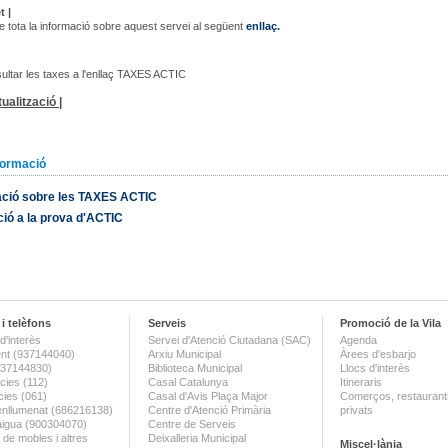
t |
 tota la informació sobre aquest servei al següent
enllaç.
ltar les taxes a l'enllaç TAXES ACTIC
ualització |
formació
ació sobre les TAXES ACTIC
ció a la prova d'ACTIC
i telèfons
Serveis
Promoció de la Vila
d'interès
Servei d'Atenció Ciutadana (SAC)
Agenda
nt (937144040)
Arxiu Municipal
Àrees d'esbarjo
(937144830)
Biblioteca Municipal
Llocs d'interès
ies (112)
Casal Catalunya
Itineraris
ies (061)
Casal d'Avis Plaça Major
Comerços, restaurants
enllumenat (686216138)
Centre d'Atenció Primària
privats
aigua (900304070)
Centre de Serveis
 de mobles i altres
Deixalleria Municipal
Miscel·lània