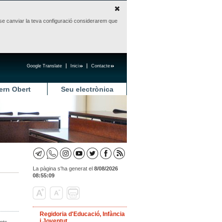
sense canviar la teva configuració considerarem que
Google Translate
Inici
Contacte
ern Obert
Seu electrònica
La pàgina s'ha generat el
8/08/2026
08:55:09
Regidoria d'Educació, Infància
i Joventut