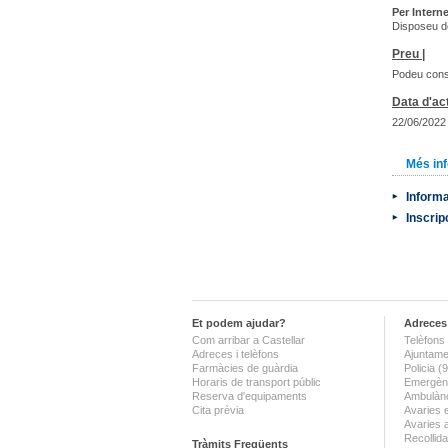
Per Interne
Disposeu de
Preu |
Podeu consu
Data d'act
22/06/2022
Més in
Inform
Inscrip
Et podem ajudar?
Adreces 
Com arribar a Castellar
Telèfons 
Adreces i telèfons
Ajuntame
Farmàcies de guàrdia
Policia 
Horaris de transport públic
Emergènc
Reserva d'equipaments
Ambulànc
Cita prèvia
Avaries 
Avaries 
Recollida
Tràmits Freqüents