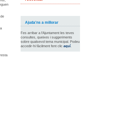
nts,
leguen
 de
Ajuda'ns a millorar
la
Fes arribar a l'Ajuntament les teves
consultes, queixes i suggeriments
sobre qualsevol tema municipal. Podeu
accedir-hi fàcilment fent clic
aquí
.
resta