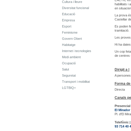
L’ACTIC és 
Cultura i lleure
habilitats 
Diversitat funcional
en situacion
Educació
La prova és
Castellar de
Empresa
Esport
Es poden fe
tramitació.
Feminisme
Les proves 
Govern Obert
Hi ha dates
Habitatge
Internet i tecnologies
Un cop feta 
de centres 
Medi ambient
Ocupació
Salut
Dirigit a |
Seguretat
A persones 
Transport i mobilitat
Forma de 
LGTBIQ+
Directa
Canals pe
Presencial 
El Mirador
Pl. d'El Mir
Telefònic |
93 714 40 