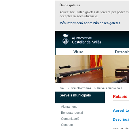
Ús de galetes
Aquest lloc utilitza galetes de tercers per poder m
acceptes la seva utilització.
Més informació sobre l'ús de les galetes
Viure
Descob
Inici
Seu electrònica
Serveis municipals
Serveis municipals
Relació
Ajuntament
Acredit
Benestar social
Comunicació
Descripci
Consum