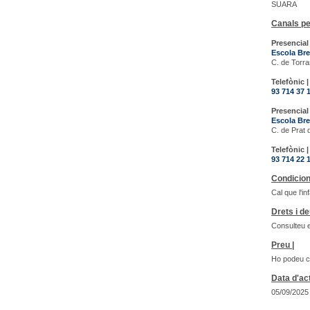
SUARA
Canals pe
Presencial 
Escola Bre
C. de Torra
Telefònic |
93 714 37 
Presencial 
Escola Bre
C. de Prat 
Telefònic |
93 714 22 
Condicion
Cal que l'in
Drets i de
Consulteu e
Preu |
Ho podeu co
Data d'act
05/09/2025