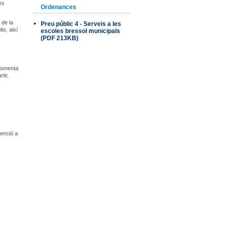
es
Ordenances
 de la
Preu públic 4 - Serveis a les
ts, així
escoles bressol municipals
(PDF 213KB)
 fomenta
tir,
tenció a