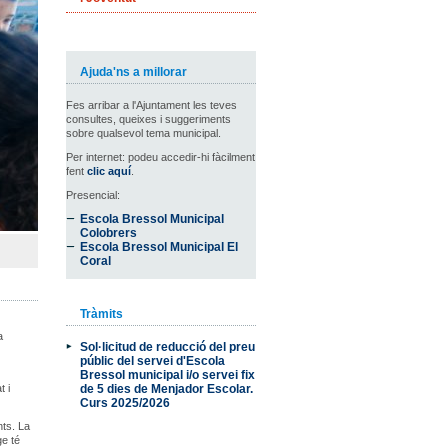
Ajuda'ns a millorar
Fes arribar a l'Ajuntament les teves
consultes, queixes i suggeriments
sobre qualsevol tema municipal.
Per internet: podeu accedir-hi fàcilment
fent
clic aquí
.
Presencial:
Escola Bressol Municipal
Colobrers
Escola Bressol Municipal El
Coral
Tràmits
a
Sol·licitud de reducció del preu
públic del servei d'Escola
Bressol municipal i/o servei fix
t i
de 5 dies de Menjador Escolar.
Curs 2025/2026
nts. La
ge té