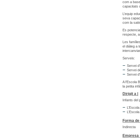
com a base 
capacitats d
L’equip edu
seva capacit
com la sati
Es potencia
respecte, a
Les famílie
el diàleg a 
intercanviar
Serveis:
Servei d'
Servei d
Servei 
A l'Escola 
la petita in
Dirigit a |
Infants del 
L’Escola
L’Escola
Forma de 
Indirecta
Empresa p