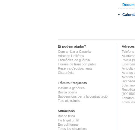
Docum
Calend
Et podem ajudar?
Adreces 
Com arribar a Castellar
Telèfons 
Adreces i telèfons
Ajuntame
Farmàcies de guàrdia
Policia 
Horaris de transport públic
Emergènc
Reserva d'equipaments
Ambulànc
Cita prèvia
Avaries 
Avaries 
Recollida
Tràmits Freqüents
volumino
Instància genèrica
Recollid
Bústia oberta
(900150
Subvencions per a la contractació
Tanatori
Tots els tràmits
Totes les
Situacions
Busco feina
He tingut un fill
Em vull formar
Totes les situacions