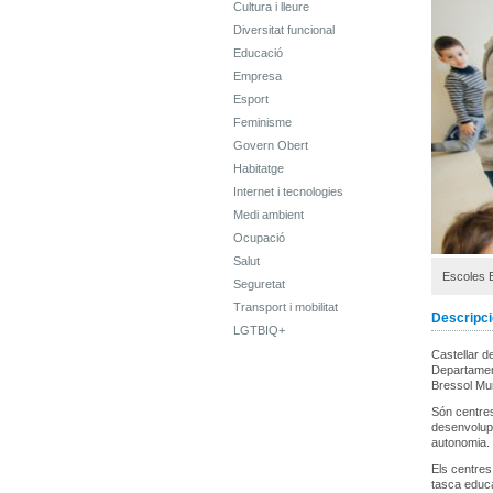
Cultura i lleure
Diversitat funcional
Educació
Empresa
Esport
Feminisme
Govern Obert
Habitatge
Internet i tecnologies
Medi ambient
Ocupació
Salut
Escoles 
Seguretat
Transport i mobilitat
Descripci
LGTBIQ+
Castellar d
Departament
Bressol Mun
Són centres
desenvolupa
autonomia.
Els centres
tasca educa