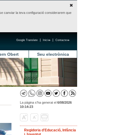
sense canviar la teva configuració considerarem que
Google Translate
Inici
Contacte
ern Obert
Seu electrònica
La pàgina s'ha generat el
6/08/2026
10:14:23
Regidoria d'Educació, Infància
i Joventut