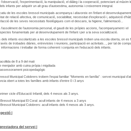
l’observació, l’experimentació, la manipulació, el diàleg i la cooperació, potenciant al màxim l
els infants per adquirir un alt grau d’autoestima, autonomia i creixement integral.
catiu de les escoles bressol municipals acompanya i afavoreix en l’infant el desenvolupament
at de relació afectiva, de comunicació, sociabilitat, necessitat d’exploració i, adquisició d’hàbi
sfacció de les seves necessitats fisiològiques com el descans, la higiene, l’alimentació...
 l’assoliment de l’autonomia personal, el gaudi de les pròpies accions, l’acompanyament i el
spectes fonamentals per al desenvolupament de l’infant i per a la seva socialització.
s dels infants escolaritzats a les escoles bressol municipals troben una escola oberta, on es
través de trobades diàries, entrevistes i reunions, participació en activitats..., per tal de compar
 informacions i treballar de forma coherent i conjunta en l’educació dels infants.
acollida de 8 a 9 del mati
e menjador amb cuina pròpia i migdiada
d'assessorament psicopedagògic
Bressol Municipal Colobrers trobem l’espai familiar “Moments en família” : servei municipal d’a
fància obert a totes les famílies amb infants d’entre 0 i 3 anys
primer cicle d'Educació Infantil, dels 4 mesos als 3 anys.
 Bressol Municipal El Coral: acull infants de 4 mesos a 3 anys
 Bressol Municipal Colobrers: acull infants dels 4 mesos als 3 anys.
gestió |
restadora del servei |