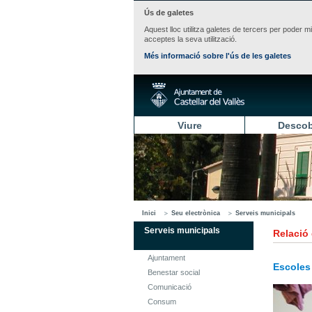
Ús de galetes
Aquest lloc utilitza galetes de tercers per poder m
acceptes la seva utilització.
Més informació sobre l'ús de les galetes
Viure
Descob
Inici
Seu electrònica
Serveis municipals
Serveis municipals
Relació
Ajuntament
Escoles
Benestar social
Comunicació
Consum