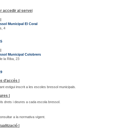
r accedir al servei
|
ssol Municipal El Coral
s, 4
15
|
ssol Municipal Colobrers
de la Riba, 23
19
s d'accés |
fant estigui inscrit a les escoles bressol municipals.
ures |
ls drets i deures a cada escola bressol.
nsultar a la normativa vigent.
ualització |