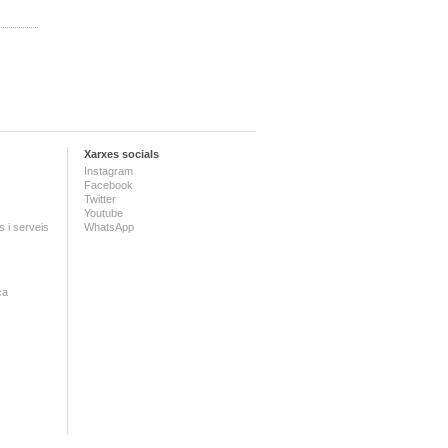
Xarxes socials
Instagram
Facebook
Twitter
Youtube
 i serveis
WhatsApp
ca