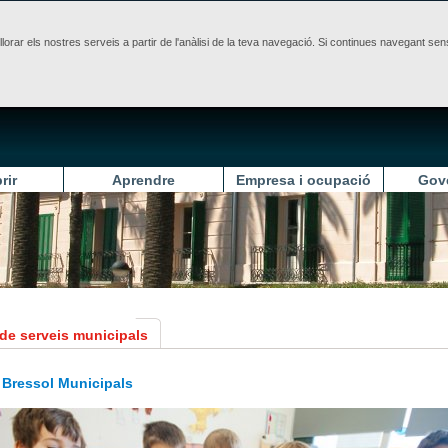
illorar els nostres serveis a partir de l'anàlisi de la teva navegació. Si continues navegant 
rir
Aprendre
Empresa i ocupació
Gov
 de serveis municipals
 Bressol Municipals