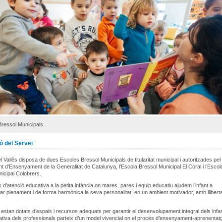
Bressol Municipals
ó del Servei
el Vallès disposa de dues Escoles Bressol Municipals de titularitat municipal i autoritzades pel
 d’Ensenyament de la Generalitat de Catalunya, l’Escola Bressol Municipal El Coral i l’Escol
icipal Colobrers.
 d’atenció educativa a la petita infància on mares, pares i equip educatiu ajudem l’infant a
r plenament i de forma harmònica la seva personalitat, en un ambient motivador, amb lliberta
 estan dotats d’espais i recursos adequats per garantir el desenvolupament integral dels infa
tiva dels professionals parteix d’un model vivencial on el procés d’ensenyament-aprenentat