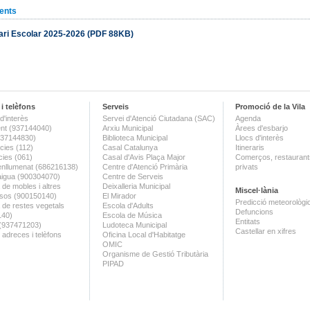
ents
ari Escolar 2025-2026 (PDF 88KB)
i telèfons
Serveis
Promoció de la Vila
d'interès
Servei d'Atenció Ciutadana (SAC)
Agenda
nt (937144040)
Arxiu Municipal
Àrees d'esbarjo
(937144830)
Biblioteca Municipal
Llocs d'interès
ies (112)
Casal Catalunya
Itineraris
ies (061)
Casal d'Avis Plaça Major
Comerços, restaurants
enllumenat (686216138)
Centre d'Atenció Primària
privats
aigua (900304070)
Centre de Serveis
 de mobles i altres
Deixalleria Municipal
Miscel·lània
sos (900150140)
El Mirador
Predicció meteorològi
a de restes vegetals
Escola d'Adults
Defuncions
140)
Escola de Música
Entitats
 (937471203)
Ludoteca Municipal
Castellar en xifres
 adreces i telèfons
Oficina Local d'Habitatge
OMIC
Organisme de Gestió Tributària
PIPAD