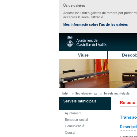
Ús de galetes
Aquest lloc utilitza galetes de tercers per poder m
acceptes la seva utilització.
Més informació sobre l'ús de les galetes
Viure
Descob
Inici
Seu electrònica
Serveis municipals
Serveis municipals
Relació
Ajuntament
Transpo
Benestar social
Comunicació
Descripci
Consum