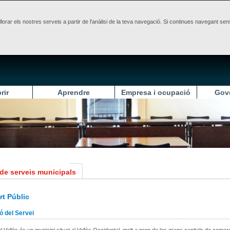
illorar els nostres serveis a partir de l'anàlisi de la teva navegació. Si continues navegant 
rir
Aprendre
Empresa i ocupació
Gov
 de serveis municipals
rt Públic
ó del Servei