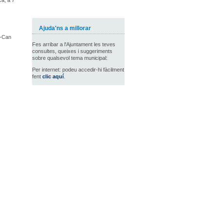
ca, a 7
Ajuda'ns a millorar
r-Can
Fes arribar a l'Ajuntament les teves
consultes, queixes i suggeriments
sobre qualsevol tema municipal:
Per internet: podeu accedir-hi fàcilment
fent
clic aquí
.