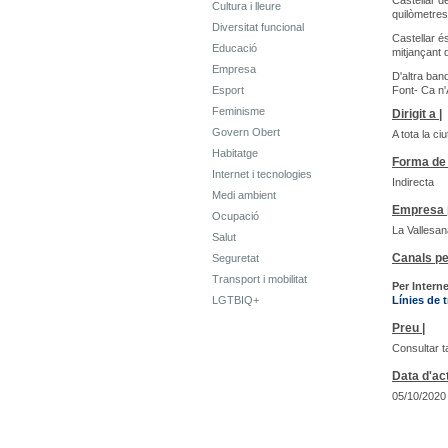
Castellar d
Cultura i lleure
quilòmetres
Diversitat funcional
Castellar é
Educació
mitjançant d
Empresa
D'altra ban
Esport
Font- Ca n'
Feminisme
Dirigit a |
Govern Obert
A tota la ci
Habitatge
Forma de 
Internet i tecnologies
Indirecta
Medi ambient
Empresa p
Ocupació
La Vallesan
Salut
Canals pe
Seguretat
Transport i mobilitat
Per Interne
LGTBIQ+
Línies de 
Preu |
Consultar t
Data d'act
05/10/2020