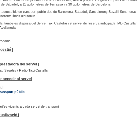
el Vallès és un municipi situat al Vallès Occidental, molt a prop de les grans capitals de comar
 de Sabadell, a 11 quilòmetres de Terrassa i a 30 quilòmetres de Barcelona.
s accessible en transport públic des de Barcelona, Sabadell, Sant Llorenç Savall i Sentmenat
iferents línies d'autobús.
da, també es disposa del Servei Taxi Castellar i el servei de reserva anticipada TAD Castella
Avellaneda.
utadania.
gestió |
restadora del servei |
a / Sagalés / Radio Taxi Castellar
r accedir al servei
t |
transport públic
arifes vigents a cada servei de transport
ualització |