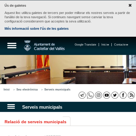
Ús de galetes
Aquest lloc utilitza galetes de tercers per poder millorar els nostres serveis a partir de
l'anàlisi de la teva navegació. Si continues navegant sense canviar la teva
configuració considerarem que acceptes la seva utilització.
Més informació sobre l'ús de les galetes
Google Translate
Inici
Contacte
Inici
Seu electrònica
Serveis municipals
Serveis municipals
Relació de serveis municipals