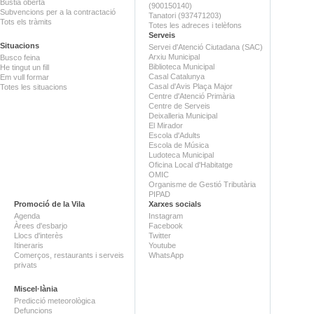
Bústia oberta
(900150140)
Subvencions per a la contractació
Tanatori (937471203)
Tots els tràmits
Totes les adreces i telèfons
Serveis
Situacions
Servei d'Atenció Ciutadana (SAC)
Arxiu Municipal
Busco feina
Biblioteca Municipal
He tingut un fill
Casal Catalunya
Em vull formar
Casal d'Avis Plaça Major
Totes les situacions
Centre d'Atenció Primària
Centre de Serveis
Deixalleria Municipal
El Mirador
Escola d'Adults
Escola de Música
Ludoteca Municipal
Oficina Local d'Habitatge
OMIC
Organisme de Gestió Tributària
PIPAD
Promoció de la Vila
Xarxes socials
Agenda
Instagram
Àrees d'esbarjo
Facebook
Llocs d'interès
Twitter
Itineraris
Youtube
Comerços, restaurants i serveis
WhatsApp
privats
Miscel·lània
Predicció meteorològica
Defuncions