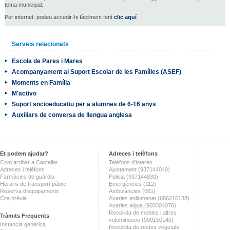
tema municipal:
Per internet: podeu accedir-hi fàcilment fent
clic aquí
Serveis relacionats
Escola de Pares i Mares
Acompanyament al Suport Escolar de les Famílies (ASEF)
Moments en Família
M'activo
Suport socioeducatiu per a alumnes de 6-16 anys
Auxiliars de conversa de llengua anglesa
Et podem ajudar?
Adreces i telèfons
Com arribar a Castellar
Telèfons d'interès
Adreces i telèfons
Ajuntament (937144040)
Farmàcies de guàrdia
Policia (937144830)
Horaris de transport públic
Emergències (112)
Reserva d'equipaments
Ambulàncies (061)
Cita prèvia
Avaries enllumenat (686216138)
Avaries aigua (900304070)
Recollida de mobles i altres
Tràmits Freqüents
voluminosos (900150140)
Instància genèrica
Recollida de restes vegetals