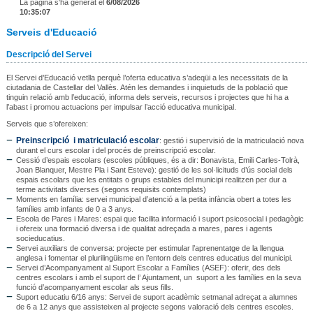
La pàgina s'ha generat el
6/08/2026
10:35:07
Serveis d'Educació
Descripció del Servei
El Servei d’Educació vetlla perquè l’oferta educativa s’adeqüi a les necessitats de la
ciutadania de Castellar del Vallès. Atén les demandes i inquietuds de la població que
tinguin relació amb l’educació, informa dels serveis, recursos i projectes que hi ha a
l’abast i promou actuacions per impulsar l’acció educativa municipal.
Serveis que s’ofereixen:
Preinscripció i matriculació escolar
: gestió i supervisió de la matriculació nova
durant el curs escolar i del procés de preinscripció escolar.
Cessió d’espais escolars (escoles públiques, és a dir: Bonavista, Emili Carles-Tolrà,
Joan Blanquer, Mestre Pla i Sant Esteve): gestió de les sol·licituds d’ús social dels
espais escolars que les entitats o grups estables del municipi realitzen per dur a
terme activitats diverses (segons requisits contemplats)
Moments en família: servei municipal d’atenció a la petita infància obert a totes les
famílies amb infants de 0 a 3 anys.
Escola de Pares i Mares: espai que facilita informació i suport psicosocial i pedagògic
i ofereix una formació diversa i de qualitat adreçada a mares, pares i agents
socieducatius.
Servei auxiliars de conversa: projecte per estimular l’aprenentatge de la llengua
anglesa i fomentar el plurilingüisme en l’entorn dels centres educatius del municipi.
Servei d’Acompanyament al Suport Escolar a Famílies (ASEF): oferir, des dels
centres escolars i amb el suport de l’ Ajuntament, un suport a les famílies en la seva
funció d’acompanyament escolar als seus fills.
Suport educatiu 6/16 anys: Servei de suport acadèmic setmanal adreçat a alumnes
de 6 a 12 anys que assisteixen al projecte segons valoració dels centres escoles.