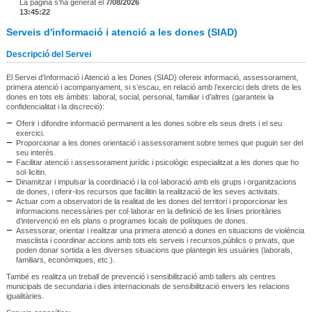
La pàgina s'ha generat el
7/08/2026
13:45:22
Serveis d'informació i atenció a les dones (SIAD)
Descripció del Servei
El Servei d’Informació i Atenció a les Dones (SIAD) ofereix informació, assessorament,
primera atenció i acompanyament, si s’escau, en relació amb l’exercici dels drets de les
dones en tots els àmbits: laboral, social, personal, familiar i d’altres (garanteix la
confidencialitat i la discreció):
Oferir i difondre informació permanent a les dones sobre els seus drets i el seu
exercici.
Proporcionar a les dones orientació i assessorament sobre temes que puguin ser del
seu interès.
Facilitar atenció i assessorament jurídic i psicològic especialitzat a les dones que ho
sol·licitin.
Dinamitzar i impulsar la coordinació i la col·laboració amb els grups i organitzacions
de dones, i oferir-los recursos que facilitin la realització de les seves activitats.
Actuar com a observatori de la realitat de les dones del territori i proporcionar les
informacions necessàries per col·laborar en la definició de les línies prioritàries
d’intervenció en els plans o programes locals de polítiques de dones.
Assessorar, orientar i realitzar una primera atenció a dones en situacions de violència
masclista i coordinar accions amb tots els serveis i recursos,públics o privats, que
poden donar sortida a les diverses situacions que plantegin les usuàries (laborals,
familiars, econòmiques, etc.).
També es realitza un treball de prevenció i sensibilització amb tallers als centres
municipals de secundaria i dies internacionals de sensibilització envers les relacions
igualitàries.