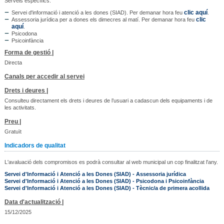
Serveis específics:
clic aquí
Servei d'informació i atenció a les dones (SIAD). Per demanar hora feu
.
clic
Assessoria jurídica per a dones els dimecres al matí. Per demanar hora feu
aquí
.
Psicodona
Psicoinfància
Forma de gestió |
Directa
Canals per accedir al servei
Drets i deures |
Consulteu directament els drets i deures de l’usuari a cadascun dels equipaments i de
les activitats.
Preu |
Gratuït
Indicadors de qualitat
L'avaluació dels compromisos es podrà consultar al web municipal un cop finalitzat l'any.
Servei d'Informació i Atenció a les Dones (SIAD) - Assessoria jurídica
Servei d'Informació i Atenció a les Dones (SIAD) - Psicodona i Psicoinfància
Servei d'Informació i Atenció a les Dones (SIAD) - Tècnic/a de primera acollida
Data d'actualització |
15/12/2025