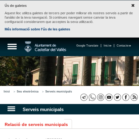
Ús de galetes
Aquest lloc utilitza galetes de tercers per poder millorar els nostres serveis a partir de
l'anàlisi de la teva navegació. Si continues navegant sense canviar la teva
configuració considerarem que acceptes la seva utilització.
Més informació sobre l'ús de les galetes
Google Translate
Inici
Contacte
Inici
Seu electrònica
Serveis municipals
Serveis municipals
Relació de serveis municipals