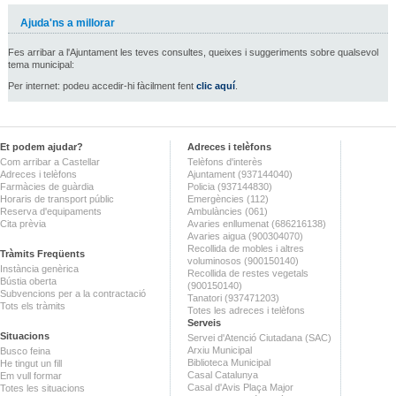
Ajuda'ns a millorar
Fes arribar a l'Ajuntament les teves consultes, queixes i suggeriments sobre qualsevol
tema municipal:
Per internet: podeu accedir-hi fàcilment fent
clic aquí
.
Et podem ajudar?
Adreces i telèfons
Com arribar a Castellar
Telèfons d'interès
Adreces i telèfons
Ajuntament (937144040)
Farmàcies de guàrdia
Policia (937144830)
Horaris de transport públic
Emergències (112)
Reserva d'equipaments
Ambulàncies (061)
Cita prèvia
Avaries enllumenat (686216138)
Avaries aigua (900304070)
Recollida de mobles i altres
Tràmits Freqüents
voluminosos (900150140)
Instància genèrica
Recollida de restes vegetals
Bústia oberta
(900150140)
Subvencions per a la contractació
Tanatori (937471203)
Tots els tràmits
Totes les adreces i telèfons
Serveis
Situacions
Servei d'Atenció Ciutadana (SAC)
Arxiu Municipal
Busco feina
Biblioteca Municipal
He tingut un fill
Casal Catalunya
Em vull formar
Casal d'Avis Plaça Major
Totes les situacions