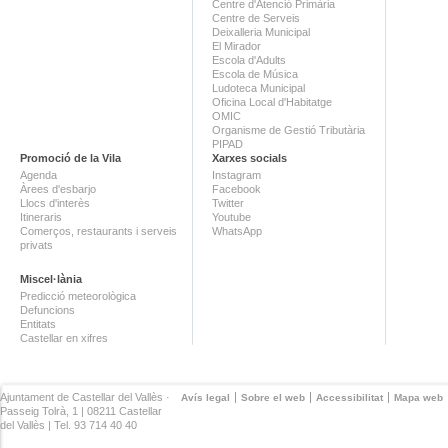
Centre d'Atenció Primària
Centre de Serveis
Deixalleria Municipal
El Mirador
Escola d'Adults
Escola de Música
Ludoteca Municipal
Oficina Local d'Habitatge
OMIC
Organisme de Gestió Tributària
PIPAD
Promoció de la Vila
Xarxes socials
Agenda
Instagram
Àrees d'esbarjo
Facebook
Llocs d'interès
Twitter
Itineraris
Youtube
Comerços, restaurants i serveis
WhatsApp
privats
Miscel·lània
Predicció meteorològica
Defuncions
Entitats
Castellar en xifres
Ajuntament de Castellar del Vallès ·
Avís legal
Sobre el web
Accessibilitat
Mapa web
Passeig Tolrà, 1 | 08211 Castellar
del Vallès | Tel. 93 714 40 40