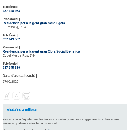
Telefònic |
937 148 983
Presencial |
Residència per a la gent gran Nord Egara
C. Passeig, 39-41
Telefònic |
937 143 552
Presencial |
Residència per a la gent gran Obra Social Benèfica
C. del Mestre Ros, 7-9
Telefònic |
937 145 389
Data d'actualització |
27/02/2020
Ajuda'ns a millorar
Fes arribar a l'Ajuntament les teves consultes, queixes i suggeriments sobre aquest
servei o qualsevol altre tema municipal.