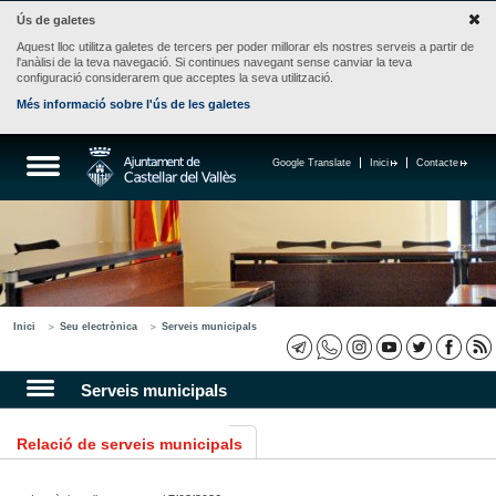
Ús de galetes
Aquest lloc utilitza galetes de tercers per poder millorar els nostres serveis a partir de
l'anàlisi de la teva navegació. Si continues navegant sense canviar la teva
configuració considerarem que acceptes la seva utilització.
Més informació sobre l'ús de les galetes
Google Translate
Inici
Contacte
Inici
Seu electrònica
Serveis municipals
Serveis municipals
Relació de serveis municipals