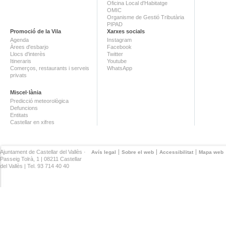
Oficina Local d'Habitatge
OMIC
Organisme de Gestió Tributària
PIPAD
Promoció de la Vila
Xarxes socials
Agenda
Instagram
Àrees d'esbarjo
Facebook
Llocs d'interès
Twitter
Itineraris
Youtube
Comerços, restaurants i serveis
WhatsApp
privats
Miscel·lània
Predicció meteorològica
Defuncions
Entitats
Castellar en xifres
Ajuntament de Castellar del Vallès ·
Avís legal
Sobre el web
Accessibilitat
Mapa web
Passeig Tolrà, 1 | 08211 Castellar
del Vallès | Tel. 93 714 40 40