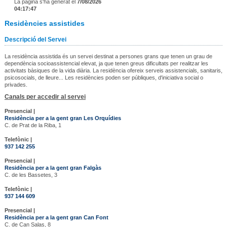
La pàgina s'ha generat el
7/08/2026
04:17:47
Residències assistides
Descripció del Servei
La residència assistida és un servei destinat a persones grans que tenen un grau de
dependència socioassistencial elevat, ja que tenen greus dificultats per realitzar les
activitats bàsiques de la vida diària. La residència ofereix serveis assistencials, sanitaris,
psicosocials, de lleure... Les residències poden ser públiques, d'iniciativa social o
privades.
Canals per accedir al servei
Presencial |
Residència per a la gent gran Les Orquídies
C. de Prat de la Riba, 1
Telefònic |
937 142 255
Presencial |
Residència per a la gent gran Falgàs
C. de les Bassetes, 3
Telefònic |
937 144 609
Presencial |
Residència per a la gent gran Can Font
C. de Can Salas, 8