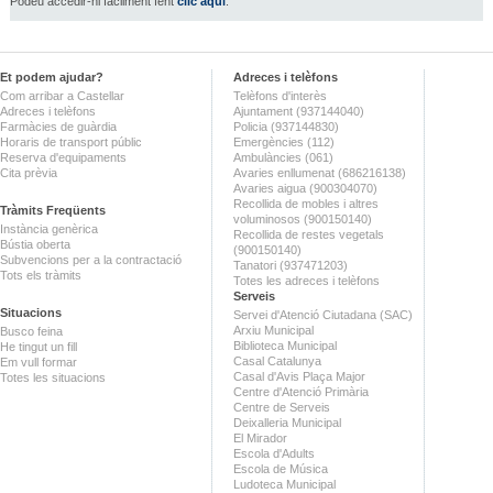
Podeu accedir-hi fàcilment fent
clic aquí
.
Et podem ajudar?
Adreces i telèfons
Com arribar a Castellar
Telèfons d'interès
Adreces i telèfons
Ajuntament (937144040)
Farmàcies de guàrdia
Policia (937144830)
Horaris de transport públic
Emergències (112)
Reserva d'equipaments
Ambulàncies (061)
Cita prèvia
Avaries enllumenat (686216138)
Avaries aigua (900304070)
Recollida de mobles i altres
Tràmits Freqüents
voluminosos (900150140)
Instància genèrica
Recollida de restes vegetals
Bústia oberta
(900150140)
Subvencions per a la contractació
Tanatori (937471203)
Tots els tràmits
Totes les adreces i telèfons
Serveis
Situacions
Servei d'Atenció Ciutadana (SAC)
Arxiu Municipal
Busco feina
Biblioteca Municipal
He tingut un fill
Casal Catalunya
Em vull formar
Casal d'Avis Plaça Major
Totes les situacions
Centre d'Atenció Primària
Centre de Serveis
Deixalleria Municipal
El Mirador
Escola d'Adults
Escola de Música
Ludoteca Municipal