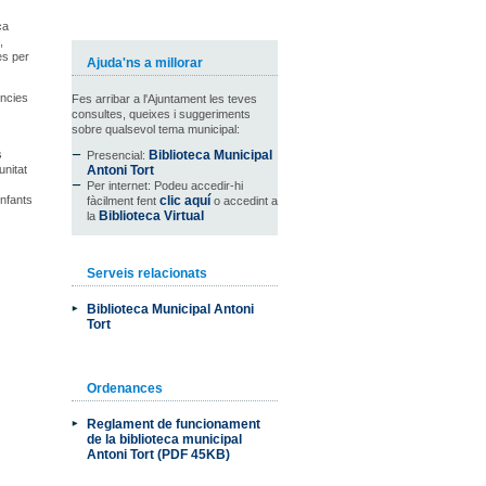
ca
,
des per
Ajuda'ns a millorar
ències
Fes arribar a l'Ajuntament les teves
consultes, queixes i suggeriments
sobre qualsevol tema municipal:
s
Biblioteca Municipal
Presencial:
tunitat
Antoni Tort
Per internet: Podeu accedir-hi
infants
clic aquí
fàcilment fent
o accedint a
Biblioteca Virtual
la
Serveis relacionats
Biblioteca Municipal Antoni
Tort
Ordenances
Reglament de funcionament
de la biblioteca municipal
Antoni Tort (PDF 45KB)