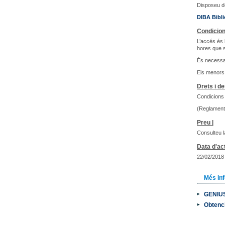
Disposeu de
DIBA Bibli
Condicion
L’accés és l
hores que s
És necessar
Els menors 
Drets i de
Condicions 
(Reglament 
Preu |
Consulteu l
Data d'act
22/02/2018
Més in
GENIUS 
Obtenci