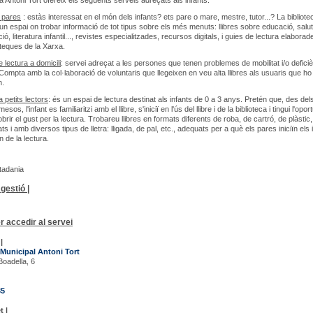
ca Antoni Tort ofereix els següents serveis adreçats als infants:
 pares
: estàs interessat en el món dels infants? ets pare o mare, mestre, tutor...? La bibliote
x un espai on trobar informació de tot tipus sobre els més menuts: llibres sobre educació, salut
ió, literatura infantil..., revistes especialitzades, recursos digitals, i guies de lectura elabora
oteques de la Xarxa.
 lectura a domicili
: servei adreçat a les persones que tenen problemes de mobilitat i/o defici
 Compta amb la col·laboració de voluntaris que llegeixen en veu alta llibres als usuaris que ho
n.
 petits lectors
: és un espai de lectura destinat als infants de 0 a 3 anys. Pretén que, des del
sos, l'infant es familiaritzi amb el llibre, s'iniciï en l'ús del llibre i de la biblioteca i tingui l'opor
rir el gust per la lectura. Trobareu llibres en formats diferents de roba, de cartró, de plàstic,
ats i amb diversos tipus de lletra: lligada, de pal, etc., adequats per a què els pares iniciïn els 
 de la lectura.
utadania
gestió |
r accedir al servei
|
 Municipal Antoni Tort
Boadella, 6
35
t |