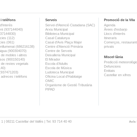
i telèfons
Serveis
Promoció de la Vila
d'interès
Servei d'Atenció Ciutadana (SAC)
Agenda
nt (937144040)
Arxiu Municipal
Àrees d'esbarjo
(937144830)
Biblioteca Municipal
Llocs d'interès
ies (112)
Casal Catalunya
Itineraris
ies (061)
Casal d'Avis Plaça Major
Comerços, restaurants
enllumenat (686216138)
Centre d'Atenció Primària
privats
aigua (900304070)
Centre de Serveis
 de mobles i altres
Deixalleria Municipal
Miscel·lània
sos (900150140)
El Mirador
Predicció meteorològi
a de restes vegetals
Escola d'Adults
Defuncions
140)
Escola de Música
Entitats
 (937471203)
Ludoteca Municipal
Castellar en xifres
 adreces i telèfons
Oficina Local d'Habitatge
OMIC
Organisme de Gestió Tributària
PIPAD
 1 | 08211 Castellar del Vallès | Tel. 93 714 40 40
Avís 