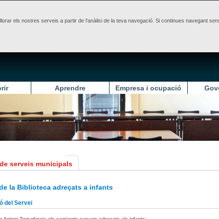
illorar els nostres serveis a partir de l'anàlisi de la teva navegació. Si continues navegant 
rir
Aprendre
Empresa i ocupació
Gov
 de serveis municipals
de la Biblioteca adreçats a infants
ó del Servei