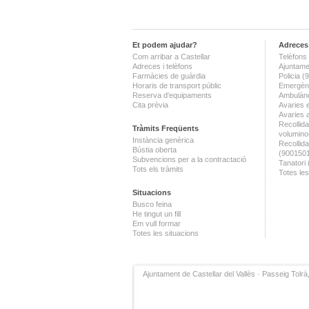
Et podem ajudar?
Adreces 
Com arribar a Castellar
Telèfons 
Adreces i telèfons
Ajuntame
Farmàcies de guàrdia
Policia 
Horaris de transport públic
Emergènc
Reserva d'equipaments
Ambulànc
Cita prèvia
Avaries 
Avaries 
Recollida
Tràmits Freqüents
volumino
Instància genèrica
Recollid
Bústia oberta
(900150
Subvencions per a la contractació
Tanatori
Tots els tràmits
Totes les
Situacions
Busco feina
He tingut un fill
Em vull formar
Totes les situacions
Ajuntament de Castellar del Vallès · Passeig Tolrà,