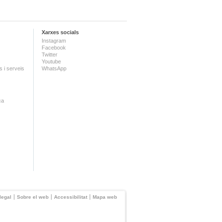
Xarxes socials
Instagram
Facebook
Twitter
Youtube
 i serveis
WhatsApp
ca
legal
Sobre el web
Accessibilitat
Mapa web