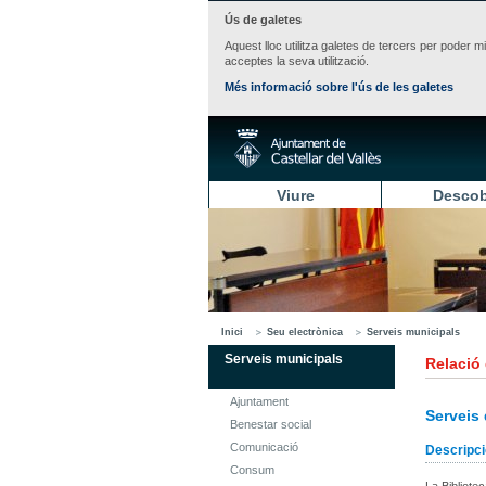
Ús de galetes
Aquest lloc utilitza galetes de tercers per poder m
acceptes la seva utilització.
Més informació sobre l'ús de les galetes
Viure
Descob
Inici
Seu electrònica
Serveis municipals
Serveis municipals
Relació
Ajuntament
Serveis 
Benestar social
Comunicació
Descripci
Consum