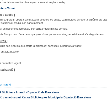
 tota la informació sobre aquest servei al següent enllaç:
oteca Virtual
s d'accés |
liure, gratuït i obert a la ciutadania de totes les edats. La Biblioteca és oberta al públic els dies
’estableixi i s’indiqui en cada moment.
i un document acreditatiu per utilitzar determinats serveis.
de 5 anys han d’anar acompanyats d’una persona adulta, per tal d’atendre’ls degudament.
ures |
d’ús dels serveis que oferta la biblioteca: consulteu la normativa vigent.
en actualització)
a normativa vigent
ualització |
formació
Biblioteca Infantil - Diputació de Barcelona
ó carnet usuari Xarxa Biblioteques Municipals Diputació Barcelona