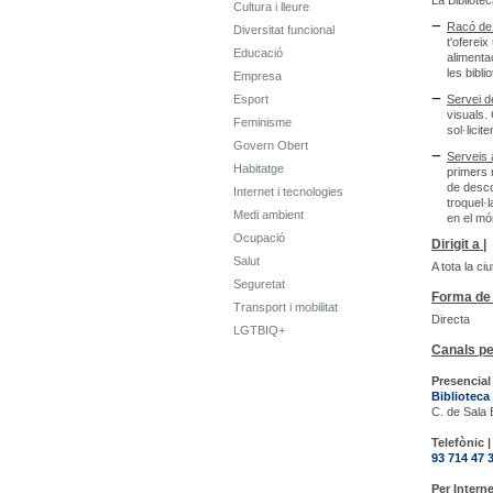
La Bibliote
Cultura i lleure
Racó de
Diversitat funcional
t'oferei
Educació
alimentac
les bibli
Empresa
Esport
Servei de
visuals.
Feminisme
sol·licite
Govern Obert
Serveis a
Habitatge
primers me
de descob
Internet i tecnologies
troquel·l
Medi ambient
en el món
Ocupació
Dirigit a |
Salut
A tota la ci
Seguretat
Forma de 
Transport i mobilitat
Directa
LGTBIQ+
Canals pe
Presencial 
Biblioteca
C. de Sala 
Telefònic |
93 714 47 
Per Interne