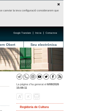
sense canviar la teva configuració considerarem que
Google Translate
Inici
Contacte
ern Obert
Seu electrònica
La pàgina s'ha generat el
6/08/2026
15:08:11
Regidoria de Cultura