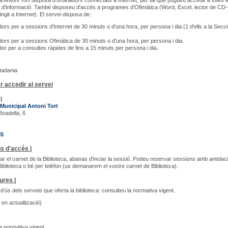
ca Antoni Tort disposa d'ordinadors connectats a Internet, per tal que pugueu accedir a totes l
ts d'informació. També disposeu d'accés a programes d'Ofimàtica (Word, Excel, lector de CD
ngit a Internet). El servei disposa de:
dors per a sessions d'Internet de 30 minuts o d'una hora, per persona i dia (1 d'ells a la Secc
dors per a sessions Ofimàtica de 30 minuts o d'una hora, per persona i dia.
dor per a consultes ràpides de fins a 15 minuts per persona i dia.
utadania
r accedir al servei
|
 Municipal Antoni Tort
Boadella, 6
35
s d'accés |
ar el carnet de la Biblioteca, abanas d'inciar la sessió. Podeu reservar sessions amb antelaci
 Biblioteca o bé per telèfon (us demanarem el vostre carnet de Biblioteca).
ures |
d’ús dels serveis que oferta la biblioteca: consulteu la normativa vigent.
en actualització)
a normativa vigent