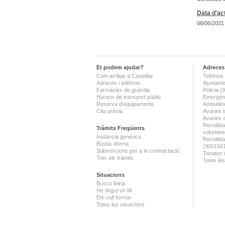
Data d'act
08/06/2021
Et podem ajudar?
Adreces 
Com arribar a Castellar
Telèfons 
Adreces i telèfons
Ajuntame
Farmàcies de guàrdia
Policia 
Horaris de transport públic
Emergènc
Reserva d'equipaments
Ambulànc
Cita prèvia
Avaries 
Avaries 
Recollida
Tràmits Freqüents
volumino
Instància genèrica
Recollid
Bústia oberta
(900150
Subvencions per a la contractació
Tanatori
Tots els tràmits
Totes les
Situacions
Busco feina
He tingut un fill
Em vull formar
Totes les situacions