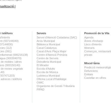
ualització |
i telèfons
Serveis
Promoció de la Vila
d'interès
Servei d'Atenció Ciutadana (SAC)
Agenda
nt (937144040)
Arxiu Municipal
Àrees d'esbarjo
(937144830)
Biblioteca Municipal
Llocs d'interès
ies (112)
Casal Catalunya
Itineraris
ies (061)
Casal d'Avis Plaça Major
Comerços, restaurants
enllumenat (686216138)
Centre d'Atenció Primària
privats
aigua (900304070)
Centre de Serveis
 de mobles i altres
Deixalleria Municipal
Miscel·lània
sos (900150140)
El Mirador
Predicció meteorològi
a de restes vegetals
Escola d'Adults
Defuncions
140)
Escola de Música
Entitats
 (937471203)
Ludoteca Municipal
Castellar en xifres
 adreces i telèfons
Oficina Local d'Habitatge
OMIC
Organisme de Gestió Tributària
PIPAD