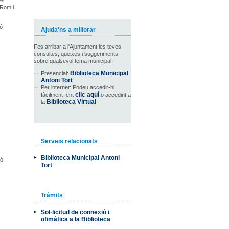
es
-Rom i
ió
Ajuda'ns a millorar
Fes arribar a l'Ajuntament les teves
consultes, queixes i suggeriments
sobre qualsevol tema municipal:
Biblioteca Municipal
Presencial:
Antoni Tort
Per internet: Podeu accedir-hi
clic aquí
fàcilment fent
o accedint a
Biblioteca Virtual
la
Serveis relacionats
Biblioteca Municipal Antoni
ó,
Tort
Tràmits
Sol·licitud de connexió i
ofimàtica a la Biblioteca