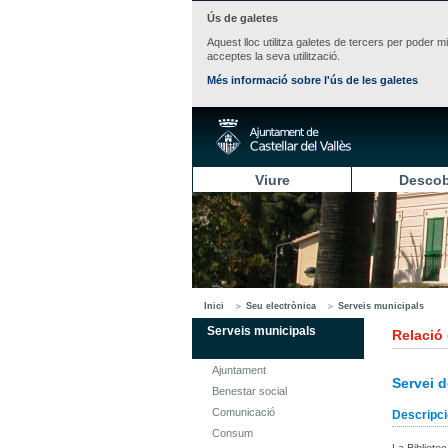
Ús de galetes
Aquest lloc utilitza galetes de tercers per poder m
acceptes la seva utilització.
Més informació sobre l'ús de les galetes
Viure
Descob
Inici
Seu electrònica
Serveis municipals
Serveis municipals
Relació
Ajuntament
Servei d
Benestar social
Comunicació
Descripci
Consum