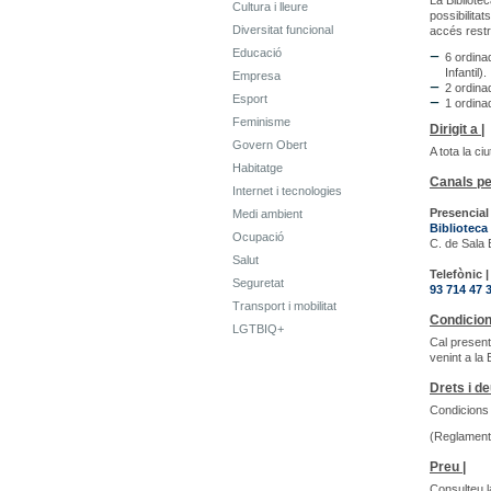
La Bibliote
Cultura i lleure
possibilita
Diversitat funcional
accés restri
Educació
6 ordina
Infantil).
Empresa
2 ordina
Esport
1 ordina
Feminisme
Dirigit a |
Govern Obert
A tota la ci
Habitatge
Canals pe
Internet i tecnologies
Presencial 
Medi ambient
Biblioteca
Ocupació
C. de Sala 
Salut
Telefònic |
Seguretat
93 714 47 
Transport i mobilitat
Condicion
LGTBIQ+
Cal present
venint a la
Drets i de
Condicions 
(Reglament 
Preu |
Consulteu l