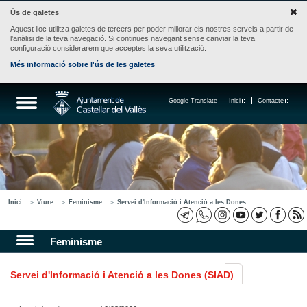
Ús de galetes
Aquest lloc utilitza galetes de tercers per poder millorar els nostres serveis a partir de
l'anàlisi de la teva navegació. Si continues navegant sense canviar la teva
configuració considerarem que acceptes la seva utilització.
Més informació sobre l'ús de les galetes
Google Translate
Inici
Contacte
Inici
Viure
Feminisme
Servei d'Informació i Atenció a les Dones
Feminisme
Servei d'Informació i Atenció a les Dones (SIAD)