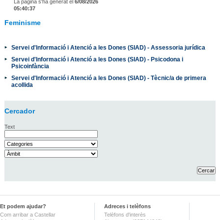
La pàgina s'ha generat el
6/08/2026
05:40:37
Feminisme
Servei d'Informació i Atenció a les Dones (SIAD) - Assessoria jurídica
Servei d'Informació i Atenció a les Dones (SIAD) - Psicodona i
Psicoinfància
Servei d'Informació i Atenció a les Dones (SIAD) - Tècnic/a de primera
acollida
Cercador
Text
Et podem ajudar?
Adreces i telèfons
Com arribar a Castellar
Telèfons d'interès