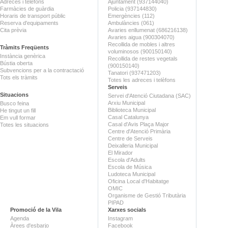
Adreces i telèfons
Ajuntament (937144040)
Farmàcies de guàrdia
Policia (937144830)
Horaris de transport públic
Emergències (112)
Reserva d'equipaments
Ambulàncies (061)
Cita prèvia
Avaries enllumenat (686216138)
Avaries aigua (900304070)
Recollida de mobles i altres
Tràmits Freqüents
voluminosos (900150140)
Instància genèrica
Recollida de restes vegetals
Bústia oberta
(900150140)
Subvencions per a la contractació
Tanatori (937471203)
Tots els tràmits
Totes les adreces i telèfons
Serveis
Situacions
Servei d'Atenció Ciutadana (SAC)
Arxiu Municipal
Busco feina
Biblioteca Municipal
He tingut un fill
Casal Catalunya
Em vull formar
Casal d'Avis Plaça Major
Totes les situacions
Centre d'Atenció Primària
Centre de Serveis
Deixalleria Municipal
El Mirador
Escola d'Adults
Escola de Música
Ludoteca Municipal
Oficina Local d'Habitatge
OMIC
Organisme de Gestió Tributària
PIPAD
Promoció de la Vila
Xarxes socials
Agenda
Instagram
Àrees d'esbarjo
Facebook