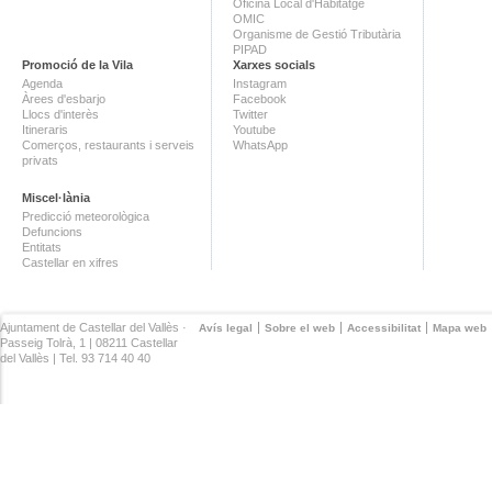
Oficina Local d'Habitatge
OMIC
Organisme de Gestió Tributària
PIPAD
Promoció de la Vila
Xarxes socials
Agenda
Instagram
Àrees d'esbarjo
Facebook
Llocs d'interès
Twitter
Itineraris
Youtube
Comerços, restaurants i serveis
WhatsApp
privats
Miscel·lània
Predicció meteorològica
Defuncions
Entitats
Castellar en xifres
Ajuntament de Castellar del Vallès ·
Avís legal
Sobre el web
Accessibilitat
Mapa web
Passeig Tolrà, 1 | 08211 Castellar
del Vallès | Tel. 93 714 40 40