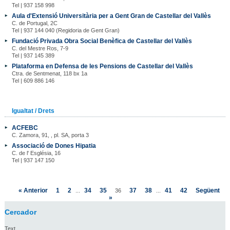
Tel | 937 158 998
Aula d'Extensió Universitària per a Gent Gran de Castellar del Vallès
C. de Portugal, 2C
Tel | 937 144 040 (Regidoria de Gent Gran)
Fundació Privada Obra Social Benèfica de Castellar del Vallès
C. del Mestre Ros, 7-9
Tel | 937 145 389
Plataforma en Defensa de les Pensions de Castellar del Vallès
Ctra. de Sentmenat, 118 bx 1a
Tel | 609 886 146
Igualtat / Drets
ACFEBC
C. Zamora, 91, , pl. SA, porta 3
Associació de Dones Hipatia
C. de l' Església, 16
Tel | 937 147 150
« Anterior
1
2
34
35
37
38
41
42
Següent
...
36
...
»
Cercador
Text