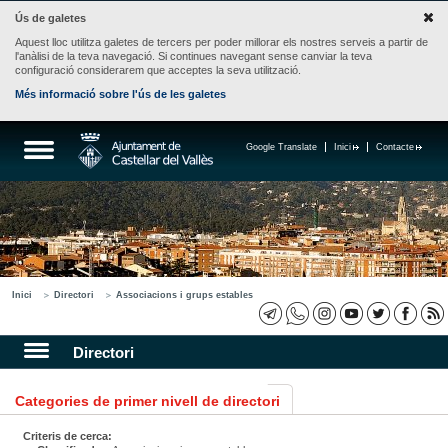
Ús de galetes
Aquest lloc utilitza galetes de tercers per poder millorar els nostres serveis a partir de
l'anàlisi de la teva navegació. Si continues navegant sense canviar la teva
configuració considerarem que acceptes la seva utilització.
Més informació sobre l'ús de les galetes
Google Translate
Inici
Contacte
Inici
Directori
Associacions i grups estables
Directori
Categories de primer nivell de directori
Criteris de cerca: