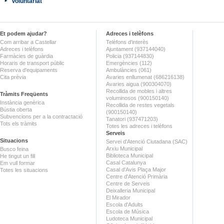
Voluntariat
Et podem ajudar?
Adreces i telèfons
Com arribar a Castellar
Telèfons d'interès
Adreces i telèfons
Ajuntament (937144040)
Farmàcies de guàrdia
Policia (937144830)
Horaris de transport públic
Emergències (112)
Reserva d'equipaments
Ambulàncies (061)
Cita prèvia
Avaries enllumenat (686216138)
Avaries aigua (900304070)
Recollida de mobles i altres
Tràmits Freqüents
voluminosos (900150140)
Instància genèrica
Recollida de restes vegetals
Bústia oberta
(900150140)
Subvencions per a la contractació
Tanatori (937471203)
Tots els tràmits
Totes les adreces i telèfons
Serveis
Situacions
Servei d'Atenció Ciutadana (SAC)
Arxiu Municipal
Busco feina
Biblioteca Municipal
He tingut un fill
Casal Catalunya
Em vull formar
Casal d'Avis Plaça Major
Totes les situacions
Centre d'Atenció Primària
Centre de Serveis
Deixalleria Municipal
El Mirador
Escola d'Adults
Escola de Música
Ludoteca Municipal