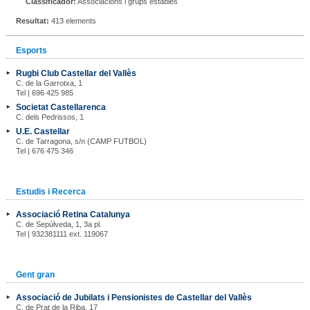
Classificador:
Associacions i grups estables
Resultat:
413 elements
Esports
Rugbi Club Castellar del Vallès
C. de la Garrotxa, 1
Tel | 696 425 985
Societat Castellarenca
C. dels Pedrissos, 1
U.E. Castellar
C. de Tarragona, s/n (CAMP FUTBOL)
Tel | 676 475 346
Estudis i Recerca
Associació Retina Catalunya
C. de Sepúlveda, 1, 3a pl.
Tel | 932381111 ext. 119067
Gent gran
Associació de Jubilats i Pensionistes de Castellar del Vallès
C. de Prat de la Riba, 17