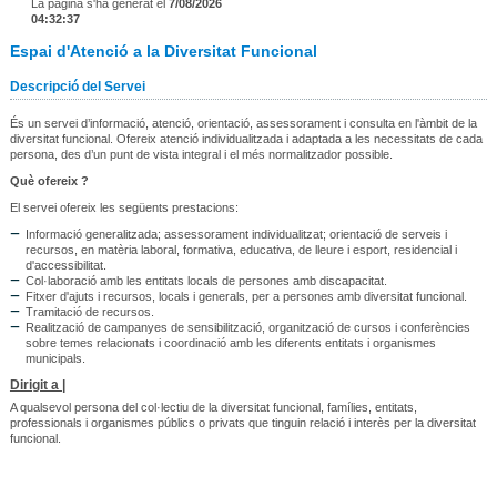
La pàgina s'ha generat el
7/08/2026
04:32:37
Espai d'Atenció a la Diversitat Funcional
Descripció del Servei
És un servei d’informació, atenció, orientació, assessorament i consulta en l'àmbit de la
diversitat funcional. Ofereix atenció individualitzada i adaptada a les necessitats de cada
persona, des d’un punt de vista integral i el més normalitzador possible.
Què ofereix ?
El servei ofereix les següents prestacions:
Informació generalitzada; assessorament individualitzat; orientació de serveis i
recursos, en matèria laboral, formativa, educativa, de lleure i esport, residencial i
d'accessibilitat.
Col·laboració amb les entitats locals de persones amb discapacitat.
Fitxer d'ajuts i recursos, locals i generals, per a persones amb diversitat funcional.
Tramitació de recursos.
Realització de campanyes de sensibilització, organització de cursos i conferències
sobre temes relacionats i coordinació amb les diferents entitats i organismes
municipals.
Dirigit a |
A qualsevol persona del col·lectiu de la diversitat funcional, famílies, entitats,
professionals i organismes públics o privats que tinguin relació i interès per la diversitat
funcional.