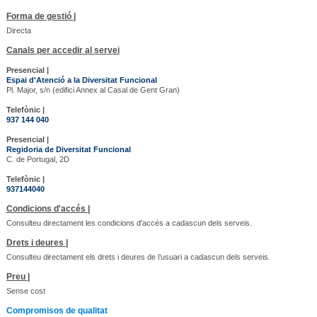
Forma de gestió |
Directa
Canals per accedir al servei
Presencial |
Espai d'Atenció a la Diversitat Funcional
Pl. Major, s/n (edifici Annex al Casal de Gent Gran)
Telefònic |
937 144 040
Presencial |
Regidoria de Diversitat Funcional
C. de Portugal, 2D
Telefònic |
937144040
Condicions d'accés |
Consulteu directament les condicions d'accés a cadascun dels serveis.
Drets i deures |
Consulteu directament els drets i deures de l’usuari a cadascun dels serveis.
Preu |
Sense cost
Compromisos de qualitat