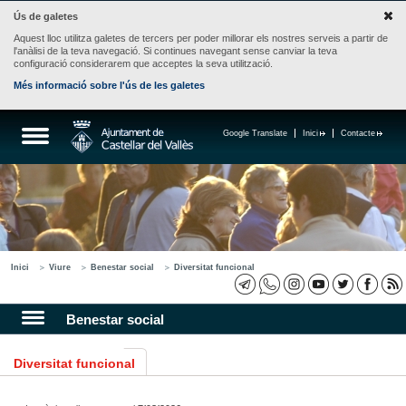
Ús de galetes
Aquest lloc utilitza galetes de tercers per poder millorar els nostres serveis a partir de
l'anàlisi de la teva navegació. Si continues navegant sense canviar la teva
configuració considerarem que acceptes la seva utilització.
Més informació sobre l'ús de les galetes
Google Translate
Inici
Contacte
Inici
Viure
Benestar social
Diversitat funcional
Benestar social
Diversitat funcional