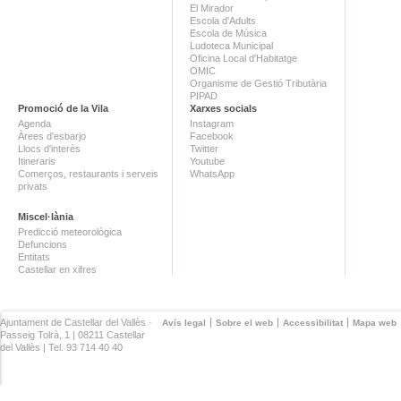
El Mirador
Escola d'Adults
Escola de Música
Ludoteca Municipal
Oficina Local d'Habitatge
OMIC
Organisme de Gestió Tributària
PIPAD
Promoció de la Vila
Xarxes socials
Agenda
Instagram
Àrees d'esbarjo
Facebook
Llocs d'interès
Twitter
Itineraris
Youtube
Comerços, restaurants i serveis
WhatsApp
privats
Miscel·lània
Predicció meteorològica
Defuncions
Entitats
Castellar en xifres
Ajuntament de Castellar del Vallès ·
Avís legal
Sobre el web
Accessibilitat
Mapa web
Passeig Tolrà, 1 | 08211 Castellar
del Vallès | Tel. 93 714 40 40