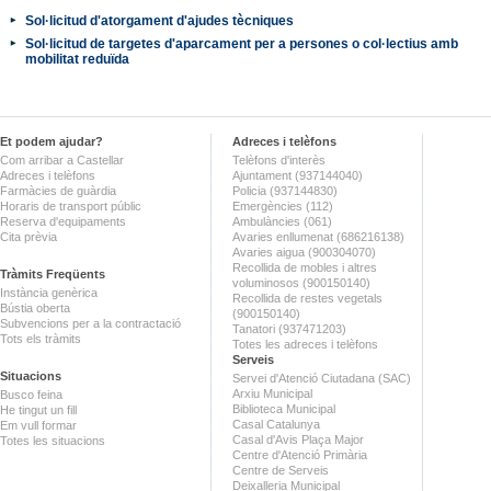
Sol·licitud d'atorgament d'ajudes tècniques
Sol·licitud de targetes d'aparcament per a persones o col·lectius amb
mobilitat reduïda
Et podem ajudar?
Adreces i telèfons
Com arribar a Castellar
Telèfons d'interès
Adreces i telèfons
Ajuntament (937144040)
Farmàcies de guàrdia
Policia (937144830)
Horaris de transport públic
Emergències (112)
Reserva d'equipaments
Ambulàncies (061)
Cita prèvia
Avaries enllumenat (686216138)
Avaries aigua (900304070)
Recollida de mobles i altres
Tràmits Freqüents
voluminosos (900150140)
Instància genèrica
Recollida de restes vegetals
Bústia oberta
(900150140)
Subvencions per a la contractació
Tanatori (937471203)
Tots els tràmits
Totes les adreces i telèfons
Serveis
Situacions
Servei d'Atenció Ciutadana (SAC)
Arxiu Municipal
Busco feina
Biblioteca Municipal
He tingut un fill
Casal Catalunya
Em vull formar
Casal d'Avis Plaça Major
Totes les situacions
Centre d'Atenció Primària
Centre de Serveis
Deixalleria Municipal