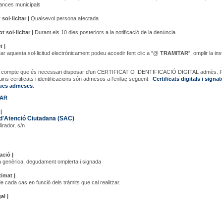
nances municipals
sol·licitar |
Qualsevol persona afectada
 sol·licitar |
Durant els 10 dies posteriors a la notificació de la denúncia
t |
ar aquesta sol·licitud electrònicament podeu accedir fent clic a “
@ TRAMITAR
”, omplir la in
en compte que és necessari disposar d'un CERTIFICAT O IDENTIFICACIÓ DIGITAL admès. 
uins certificats i identificacions són admesos a l'enllaç següent:
Certificats digitals i signa
ques admeses
.
TAR
|
d'Atenció Ciutadana (SAC)
Mirador, s/n
ció |
a genèrica, degudament omplerta i signada
timat |
 cada cas en funció dels tràmits que cal realitzar.
al |