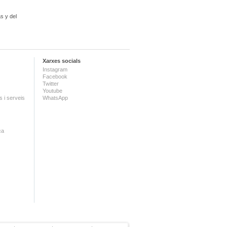
s y del
Xarxes socials
Instagram
Facebook
Twitter
Youtube
 i serveis
WhatsApp
ca