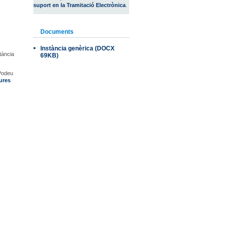
suport en la Tramitació Electrònica
.
Documents
Instància genèrica (DOCX
stància
69KB)
Podeu
tures