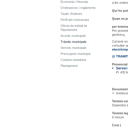
Economia i Hisenda
a les orde
Ordenances i reglaments
Qui ho pot 
Tauler d'edictes
Quan es pot
Perfil del contractant
Oferta de treball de
per Interne
l'Ajuntament
Per present
genèrica
.
Acords municipals
Cal tenir 
Tràmits municipals
consultar q
Serveis municipals
electròni
Pressupost municipal
@ TRAMI
Carpeta ciutadana
Presencial 
Planejament
Servei 
Pl. d'El 
Documenta
Instànci
Termini es
Dependrà de
Termini leg
6 mesos
Cost |