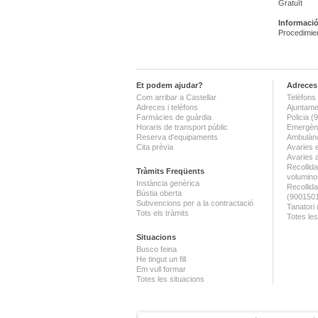
Gratuït
Informació
Procedimie
Et podem ajudar?
Adreces 
Com arribar a Castellar
Telèfons 
Adreces i telèfons
Ajuntame
Farmàcies de guàrdia
Policia 
Horaris de transport públic
Emergènc
Reserva d'equipaments
Ambulànc
Cita prèvia
Avaries 
Avaries 
Recollida
Tràmits Freqüents
volumino
Instància genèrica
Recollid
Bústia oberta
(900150
Subvencions per a la contractació
Tanatori
Tots els tràmits
Totes les
Situacions
Busco feina
He tingut un fill
Em vull formar
Totes les situacions