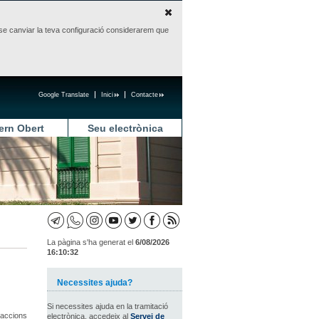
sense canviar la teva configuració considerarem que
Google Translate
Inici
Contacte
ern Obert
Seu electrònica
La pàgina s'ha generat el
6/08/2026
16:10:32
Necessites ajuda?
Si necessites ajuda en la tramitació
raccions
electrònica, accedeix al
Servei de