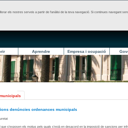
illorar els nostres serveis a partir de l'anàlisi de la teva navegació. Si continues navegant 
rir
Aprendre
Empresa i ocupació
Gov
 municipals
cions denúncies ordenances municipals
uretat
l que s'exposen els motius pels quals s'està en desacord en la imposició de sancions per inf