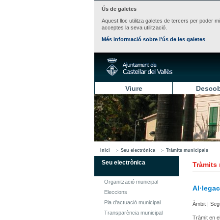
Ús de galetes
Aquest lloc utilitza galetes de tercers per poder m
acceptes la seva utilització.
Més informació sobre l'ús de les galetes
Viure
Descob
Inici
Seu electrònica
Tràmits municipals
Seu electrònica
Tràmits
Organització municipal
Al·lega
Eleccions
Pla d'actuació municipal
Àmbit | Seg
Transparència municipal
Tràmit en e