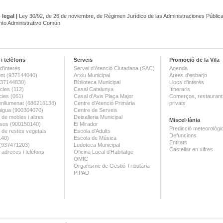
 legal |
Ley 30/92, de 26 de noviembre, de Régimen Jurídico de las Administraciones Pública
nto Administrativo Común
i telèfons
Serveis
Promoció de la Vila
d'interès
Servei d'Atenció Ciutadana (SAC)
Agenda
nt (937144040)
Arxiu Municipal
Àrees d'esbarjo
(937144830)
Biblioteca Municipal
Llocs d'interès
ies (112)
Casal Catalunya
Itineraris
ies (061)
Casal d'Avis Plaça Major
Comerços, restaurants
enllumenat (686216138)
Centre d'Atenció Primària
privats
aigua (900304070)
Centre de Serveis
 de mobles i altres
Deixalleria Municipal
Miscel·lània
sos (900150140)
El Mirador
Predicció meteorològi
a de restes vegetals
Escola d'Adults
Defuncions
140)
Escola de Música
Entitats
 (937471203)
Ludoteca Municipal
Castellar en xifres
 adreces i telèfons
Oficina Local d'Habitatge
OMIC
Organisme de Gestió Tributària
PIPAD