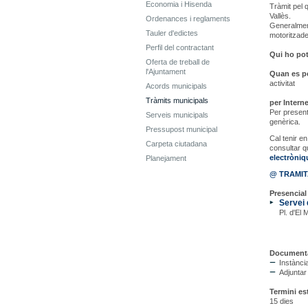
Economia i Hisenda
Tràmit pel q
Vallès.
Ordenances i reglaments
Generalment
Tauler d'edictes
motoritzade
Perfil del contractant
Qui ho pot 
Oferta de treball de
l'Ajuntament
Quan es pot
activitat
Acords municipals
Tràmits municipals
per Interne
Per present
Serveis municipals
genèrica.
Pressupost municipal
Cal tenir 
Carpeta ciutadana
consultar q
electròni
Planejament
@ TRAMI
Presencial 
Servei 
Pl. d'El 
Documenta
Instància
Adjuntar
Termini es
15 dies