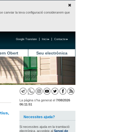
sense canviar la teva configuració considerarem que
Google Translate
Inici
Contacte
ern Obert
Seu electrònica
La pàgina s'ha generat el
7/08/2026
06:11:51
tius,
Necessites ajuda?
Si necessites ajuda en la tramitació
electrònica, accedeix al
Servei de