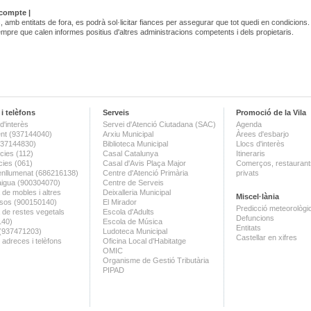
 compte |
, amb entitats de fora, es podrà sol·licitar fiances per assegurar que tot quedi en condicions.
mpre que calen informes positius d'altres administracions competents i dels propietaris.
i telèfons
Serveis
Promoció de la Vila
d'interès
Servei d'Atenció Ciutadana (SAC)
Agenda
nt (937144040)
Arxiu Municipal
Àrees d'esbarjo
(937144830)
Biblioteca Municipal
Llocs d'interès
ies (112)
Casal Catalunya
Itineraris
ies (061)
Casal d'Avis Plaça Major
Comerços, restaurants
enllumenat (686216138)
Centre d'Atenció Primària
privats
aigua (900304070)
Centre de Serveis
 de mobles i altres
Deixalleria Municipal
Miscel·lània
sos (900150140)
El Mirador
Predicció meteorològi
a de restes vegetals
Escola d'Adults
Defuncions
140)
Escola de Música
Entitats
 (937471203)
Ludoteca Municipal
Castellar en xifres
 adreces i telèfons
Oficina Local d'Habitatge
OMIC
Organisme de Gestió Tributària
PIPAD