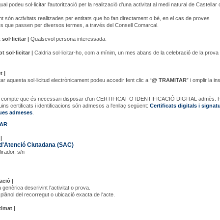
ual podeu sol·licitar l'autorització per la realització d'una activitat al medi natural de Castellar 
 són activitats realitzades per entitats que ho fan directament o bé, en el cas de proves
s que passen per diversos termes, a través del Consell Comarcal.
sol·licitar |
Qualsevol persona interessada.
 sol·licitar |
Caldria sol·licitar-ho, com a mínim, un mes abans de la celebració de la prova
t |
ar aquesta sol·licitud electrònicament podeu accedir fent clic a “
@ TRAMITAR
” i omplir la i
en compte que és necessari disposar d'un CERTIFICAT O IDENTIFICACIÓ DIGITAL admès. 
uins certificats i identificacions són admesos a l'enllaç següent:
Certificats digitals i signat
ques admeses
.
TAR
|
d'Atenció Ciutadana (SAC)
Mirador, s/n
ció |
 genèrica descrivint l'activitat o prova.
 plànol del recorregut o ubicació exacta de l'acte.
timat |