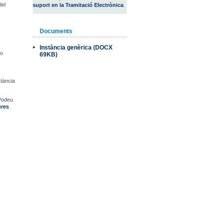
del
suport en la Tramitació Electrònica
.
Documents
Instància genèrica (DOCX
 o
69KB)
nstància
Podeu
ures