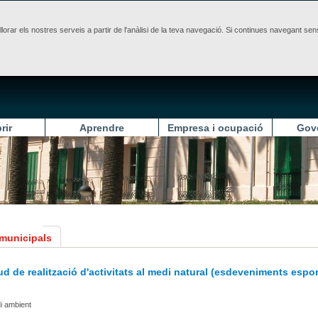
illorar els nostres serveis a partir de l'anàlisi de la teva navegació. Si continues navegant 
rir
Aprendre
Empresa i ocupació
Gov
 municipals
tud de realització d'activitats al medi natural (esdeveniments espor
i ambient