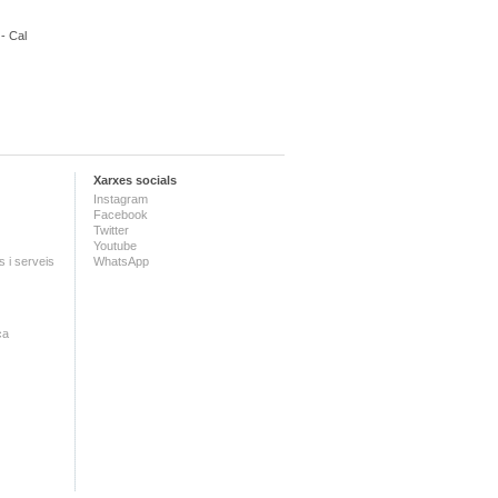
 - Cal
Xarxes socials
Instagram
Facebook
Twitter
Youtube
 i serveis
WhatsApp
ca