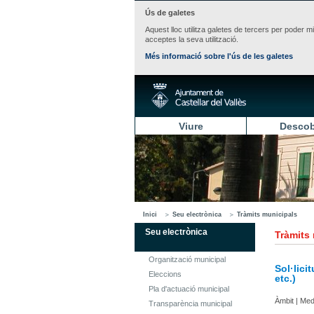
Ús de galetes
Aquest lloc utilitza galetes de tercers per poder m
acceptes la seva utilització.
Més informació sobre l'ús de les galetes
Viure
Descob
Inici
Seu electrònica
Tràmits municipals
Seu electrònica
Tràmits
Organització municipal
Sol·lici
Eleccions
etc.)
Pla d'actuació municipal
Àmbit | Med
Transparència municipal