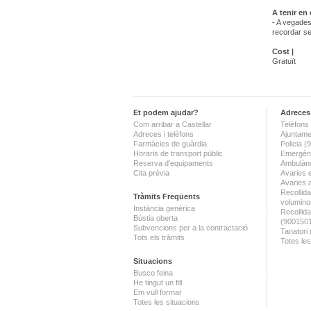
A tenir en
- A vegades
recordar se
Cost |
Gratuït
Et podem ajudar?
Adreces 
Com arribar a Castellar
Telèfons 
Adreces i telèfons
Ajuntame
Farmàcies de guàrdia
Policia 
Horaris de transport públic
Emergènc
Reserva d'equipaments
Ambulànc
Cita prèvia
Avaries 
Avaries 
Recollida
Tràmits Freqüents
volumino
Instància genèrica
Recollid
Bústia oberta
(900150
Subvencions per a la contractació
Tanatori
Tots els tràmits
Totes les
Situacions
Busco feina
He tingut un fill
Em vull formar
Totes les situacions