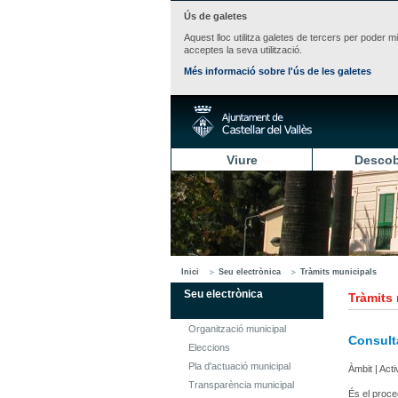
Ús de galetes
Aquest lloc utilitza galetes de tercers per poder m
acceptes la seva utilització.
Més informació sobre l'ús de les galetes
Viure
Descob
Inici
Seu electrònica
Tràmits municipals
Seu electrònica
Tràmits
Organització municipal
Consulta
Eleccions
Pla d'actuació municipal
Àmbit | Act
Transparència municipal
És el proce