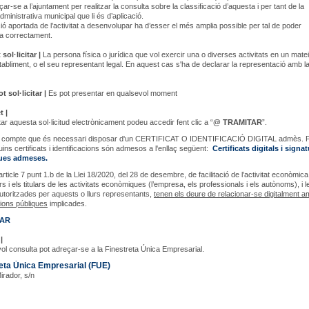
r-se a l’ajuntament per realitzar la consulta sobre la classificació d’aquesta i per tant de la
dministrativa municipal que li és d’aplicació.
ió aportada de l’activitat a desenvolupar ha d’esser el més amplia possible per tal de poder
-la correctament.
sol·licitar |
La persona física o jurídica que vol exercir una o diverses activitats en un mate
tabliment, o el seu representant legal. En aquest cas s'ha de declarar la representació amb la
 sol·licitar |
Es pot presentar en qualsevol moment
t |
ar aquesta sol·licitud electrònicament podeu accedir fent clic a “
@ TRAMITAR
”.
en compte que és necessari disposar d'un CERTIFICAT O IDENTIFICACIÓ DIGITAL admès. 
uins certificats i identificacions són admesos a l'enllaç següent:
Certificats digitals i signa
ques admeses.
article 7 punt 1.b de la Llei 18/2020, del 28 de desembre, de facilitació de l’activitat econòmica
 i els titulars de les activitats econòmiques (l’empresa, els professionals i els autònoms), i l
toritzades per aquests o llurs representants,
tenen els deure de relacionar-se digitalment a
ions públiques
implicades.
TAR
|
ol consulta pot adreçar-se a la Finestreta Única Empresarial.
eta Única Empresarial (FUE)
Mirador, s/n