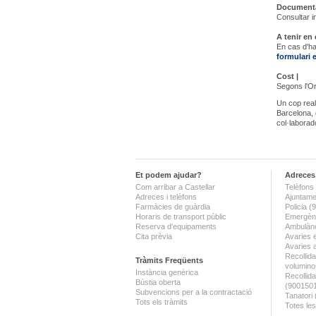
Documenta
Consultar in
A tenir en
En cas d'ha
formulari 
Cost |
Segons l'O
Un cop reali
Barcelona, 
col·labora
Et podem ajudar?
Adreces 
Com arribar a Castellar
Telèfons 
Adreces i telèfons
Ajuntame
Farmàcies de guàrdia
Policia 
Horaris de transport públic
Emergènc
Reserva d'equipaments
Ambulànc
Cita prèvia
Avaries 
Avaries 
Recollida
Tràmits Freqüents
volumino
Instància genèrica
Recollid
Bústia oberta
(900150
Subvencions per a la contractació
Tanatori
Tots els tràmits
Totes les