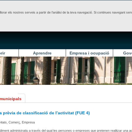
illorar els nostres serveis a partir de l'anàlisi de la teva navegació. Si continues navegant 
rir
Aprendre
Empresa i ocupació
Gov
 municipals
 prèvia de classificació de l’activitat (FUE 4)
ivitats, Comerç, Empresa
diment administratiu a través del qual les persones o empreses que pretenen realitzar una act