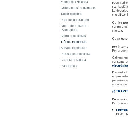
Economia i Hisenda
poden adreça
tramitació a
Ordenances i reglaments
La descripc
Tauler d'edictes
classificar
Perfil del contractant
Qui ho pot 
Oferta de treball de
centre o es
l'Ajuntament
s’actua.
Acords municipals
Quan es pot
Tràmits municipals
per Interne
Serveis municipals
Per present
Pressupost municipal
Cal tenir 
Carpeta ciutadana
consultar q
electròni
Planejament
D’acord a l’
emprenedors
persones au
administrac
@ TRAMI
Presencial 
Per qualsev
Finestr
Pl. d'El 