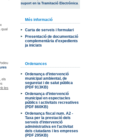
suport en la Tramitació Electrònica
.
Més informació
ix
 qual
Carta de serveis i formulari
Presentació de documentació
complementària d'expedients
ja iniciats
Podeu
Ordenances
tures
Ordenança d’intervenció
municipal ambiental, de
, els
seguretat i de salut pública
es
(PDF 913KB)
mb les
Ordenança d’intervenció
municipal en espectacles
públics i activitats recreatives
(PDF 860KB)
Ordenança fiscal num. A2 -
Taxa per la prestació dels
serveis d'intervenció
administrativa en l'activitat
dels ciutadans i les empreses
(PDF 295KB)