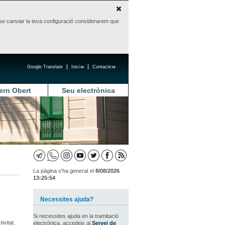
sense canviar la teva configuració considerarem que
Google Translate
Inici
Contacte
ern Obert
Seu electrònica
La pàgina s'ha generat el
8/08/2026
13:25:54
Necessites ajuda?
Si necessites ajuda en la tramitació
ivitat,
electrònica, accedeix al
Servei de