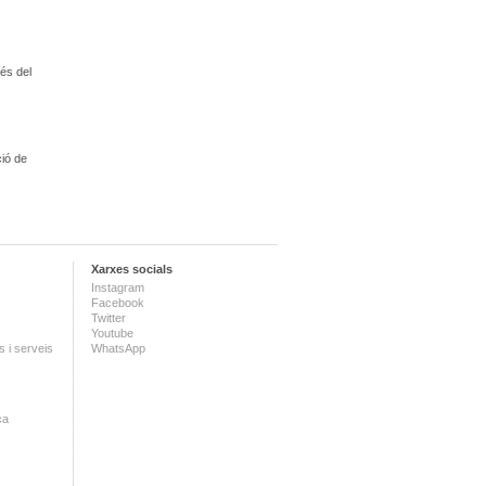
és del
ció de
Xarxes socials
Instagram
Facebook
Twitter
Youtube
 i serveis
WhatsApp
ca