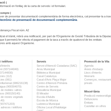
ció |
formació en l'enllaç de la carta de serveis i el formulari.
 compte |
ver de presentar documentació complementària de forma electrònica, cal presentar-la a trav
electrònic de presentació de documentació complementària
.
rdenança Fiscal núm. A2
tzat el tràmit, rebrà una notificació, per part de l'Organisme de Gestió Tributària de la Diputa
que li permetrà fer efectiu el pagament de la taxa a través de qualsevol de les entitats
dores amb aquest Organisme.
i telèfons
Serveis
Promoció de la Vila
d'interès
Servei d'Atenció Ciutadana (SAC)
Agenda
nt (937144040)
Arxiu Municipal
Àrees d'esbarjo
(937144830)
Biblioteca Municipal
Llocs d'interès
ies (112)
Casal Catalunya
Itineraris
ies (061)
Casal d'Avis Plaça Major
Comerços, restaurants
enllumenat (686216138)
Centre d'Atenció Primària
privats
aigua (900304070)
Centre de Serveis
 de mobles i altres
Deixalleria Municipal
Miscel·lània
sos (900150140)
El Mirador
Predicció meteorològi
a de restes vegetals
Escola d'Adults
Defuncions
140)
Escola de Música
Entitats
 (937471203)
Ludoteca Municipal
Castellar en xifres
 adreces i telèfons
Oficina Local d'Habitatge
OMIC