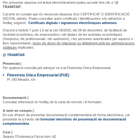
Per presentar aquesta sol·licitud electrònicament podeu accedir fent clic a “
@
TRAMITAR
”.
Cal tenir en compte que és necessari disposar d'un CERTIFICAT O IDENTIFICACIÓ
DIGITAL admès. Podeu consultar quins certificats i identificacions són admesos a
l'enllaç següent:
Certificats digitals i signatures electròniques admeses.
D’acord a l’article 7 punt 1.b de la Llei 18/2020, del 28 de desembre, de facilitació de
l’activitat econòmica, els emprenedors i els titulars de les activitats econòmiques
(l’empresa, els professionals i els autònoms), i les persones autoritzades per aquests o
llurs representants,
tenen els deure de relacionar-se digitalment amb les administracions
públiques
implicades.
@ TRAMITAR
Presencial |
Per qualsevol consulta pot adreçar-se a la Finestreta Única Empresarial.
Finestreta Única Empresarial (FUE)
Pl. d'El Mirador, s/n
Documentació |
Consultar informació en l'enllaç de la carta de serveis i el formulari.
A tenir en compte |
En cas d'haver de presentar documentació complementària de forma electrònica, cal
presentar-la a través del
formulari electrònic de presentació de documentació
complementària
.
Cost |
Segons l'Ordenança Fiscal núm. A2