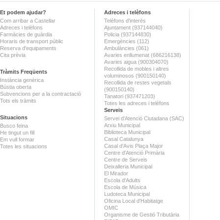
Et podem ajudar?
Adreces i telèfons
Com arribar a Castellar
Telèfons d'interès
Adreces i telèfons
Ajuntament (937144040)
Farmàcies de guàrdia
Policia (937144830)
Horaris de transport públic
Emergències (112)
Reserva d'equipaments
Ambulàncies (061)
Cita prèvia
Avaries enllumenat (686216138)
Avaries aigua (900304070)
Recollida de mobles i altres
Tràmits Freqüents
voluminosos (900150140)
Instància genèrica
Recollida de restes vegetals
Bústia oberta
(900150140)
Subvencions per a la contractació
Tanatori (937471203)
Tots els tràmits
Totes les adreces i telèfons
Serveis
Situacions
Servei d'Atenció Ciutadana (SAC)
Arxiu Municipal
Busco feina
Biblioteca Municipal
He tingut un fill
Casal Catalunya
Em vull formar
Casal d'Avis Plaça Major
Totes les situacions
Centre d'Atenció Primària
Centre de Serveis
Deixalleria Municipal
El Mirador
Escola d'Adults
Escola de Música
Ludoteca Municipal
Oficina Local d'Habitatge
OMIC
Organisme de Gestió Tributària