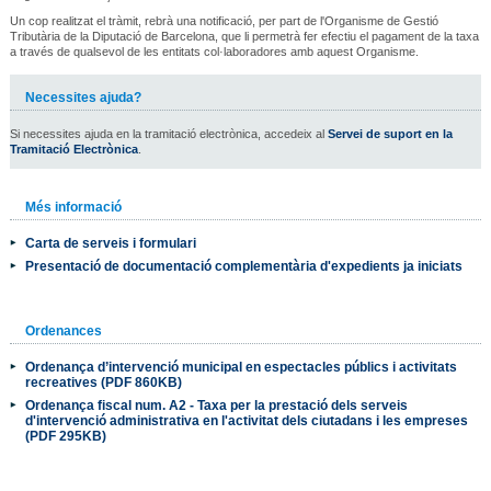
Un cop realitzat el tràmit, rebrà una notificació, per part de l'Organisme de Gestió
Tributària de la Diputació de Barcelona, que li permetrà fer efectiu el pagament de la taxa
a través de qualsevol de les entitats col·laboradores amb aquest Organisme.
Necessites ajuda?
Si necessites ajuda en la tramitació electrònica, accedeix al
Servei de suport en la
Tramitació Electrònica
.
Més informació
Carta de serveis i formulari
Presentació de documentació complementària d'expedients ja iniciats
Ordenances
Ordenança d’intervenció municipal en espectacles públics i activitats
recreatives (PDF 860KB)
Ordenança fiscal num. A2 - Taxa per la prestació dels serveis
d'intervenció administrativa en l'activitat dels ciutadans i les empreses
(PDF 295KB)