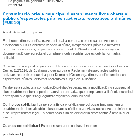
La pàgina s'ha generat el
10/08/2026
03:29:34
Comunicació prèvia municipal d’establiments fixos oberts al
públic d’espectacles públics i activitats recreatives ordinàries
(FUE 10)
Àmbit | Activitats, Empresa
És el règim d’intervenció a través del qual la persona o empresa que vol posar
funcionament un establiment fix obert al públic, d’espectacles públics o activitats
recreatives ordinàries, ho posa en coneixement de l’Ajuntament i acompanya la
documentació que acredita el compliment dels requisits que exigeix la normativa
aplicable.
Se sotmeten a aquest règim els establiments on es duen a terme activitats incloses al
Decret 112/2010, de 31 d’agost, que aprova el Reglament d’espectacles públics i
activitats recreatives que ni aquest Decret ni l’Ordenança d’intervenció municipal en
espectacles públics i activitats recreatives subjecten a llicència.
També està subjecta a comunicació prèvia d’espectacles la modificació no substancial
d’un establiment obert al públic o activitat recreativa que compti amb la llicència municipal
corresponent o que s’hagi legalitzat mitjançant comunicació.
Qui ho pot sol·licitar |
La persona física o jurídica que vol posar funcionament un
establiment fix obert al públic, d’espectacles públics o activitats recreatives ordinàries o,
el seu representant legal. En aquest cas s'ha de declarar la representació amb la qual
s’actua.
Quan es pot sol·licitar |
Es pot presentar en qualsevol moment
per Internet |