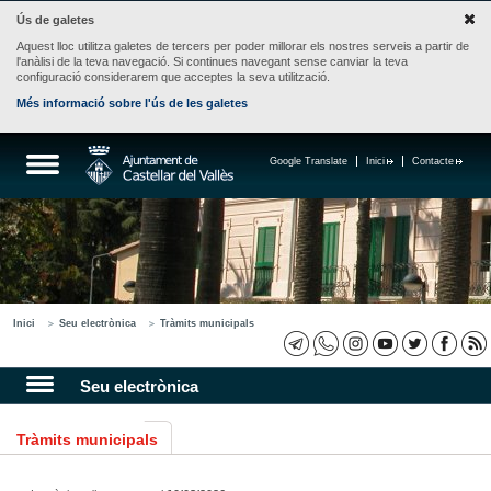
Ús de galetes
Aquest lloc utilitza galetes de tercers per poder millorar els nostres serveis a partir de
l'anàlisi de la teva navegació. Si continues navegant sense canviar la teva
configuració considerarem que acceptes la seva utilització.
Més informació sobre l'ús de les galetes
Google Translate
Inici
Contacte
Inici
Seu electrònica
Tràmits municipals
Seu electrònica
Tràmits municipals