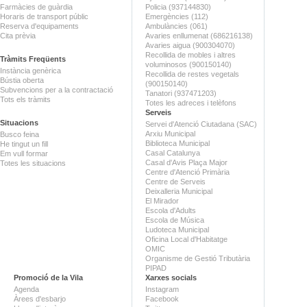
Farmàcies de guàrdia
Policia (937144830)
Horaris de transport públic
Emergències (112)
Reserva d'equipaments
Ambulàncies (061)
Cita prèvia
Avaries enllumenat (686216138)
Avaries aigua (900304070)
Recollida de mobles i altres
Tràmits Freqüents
voluminosos (900150140)
Instància genèrica
Recollida de restes vegetals
Bústia oberta
(900150140)
Subvencions per a la contractació
Tanatori (937471203)
Tots els tràmits
Totes les adreces i telèfons
Serveis
Situacions
Servei d'Atenció Ciutadana (SAC)
Arxiu Municipal
Busco feina
Biblioteca Municipal
He tingut un fill
Casal Catalunya
Em vull formar
Casal d'Avis Plaça Major
Totes les situacions
Centre d'Atenció Primària
Centre de Serveis
Deixalleria Municipal
El Mirador
Escola d'Adults
Escola de Música
Ludoteca Municipal
Oficina Local d'Habitatge
OMIC
Organisme de Gestió Tributària
PIPAD
Promoció de la Vila
Xarxes socials
Agenda
Instagram
Àrees d'esbarjo
Facebook