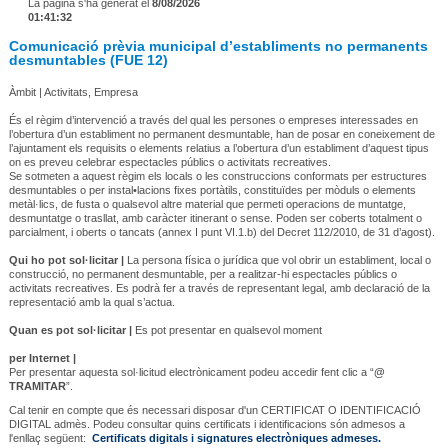
La pàgina s'ha generat el
8/08/2026
01:41:32
Comunicació prèvia municipal d’establiments no permanents
desmuntables (FUE 12)
Àmbit | Activitats, Empresa
És el règim d’intervenció a través del qual les persones o empreses interessades en
l’obertura d’un establiment no permanent desmuntable, han de posar en coneixement de
l’ajuntament els requisits o elements relatius a l’obertura d’un establiment d’aquest tipus
on es preveu celebrar espectacles públics o activitats recreatives.
Se sotmeten a aquest règim els locals o les construccions conformats per estructures
desmuntables o per instal•lacions fixes portàtils, constituïdes per mòduls o elements
metàl·lics, de fusta o qualsevol altre material que permeti operacions de muntatge,
desmuntatge o trasllat, amb caràcter itinerant o sense. Poden ser coberts totalment o
parcialment, i oberts o tancats (annex I punt VI.1.b) del Decret 112/2010, de 31 d’agost).
Qui ho pot sol·licitar |
La persona física o jurídica que vol obrir un establiment, local o
construcció, no permanent desmuntable, per a realitzar-hi espectacles públics o
activitats recreatives. Es podrà fer a través de representant legal, amb declaració de la
representació amb la qual s’actua.
Quan es pot sol·licitar |
Es pot presentar en qualsevol moment
per Internet |
Per presentar aquesta sol·licitud electrònicament podeu accedir fent clic a “
@
TRAMITAR
”.
Cal tenir en compte que és necessari disposar d'un CERTIFICAT O IDENTIFICACIÓ
DIGITAL admès. Podeu consultar quins certificats i identificacions són admesos a
l'enllaç següent:
Certificats digitals i signatures electròniques admeses.