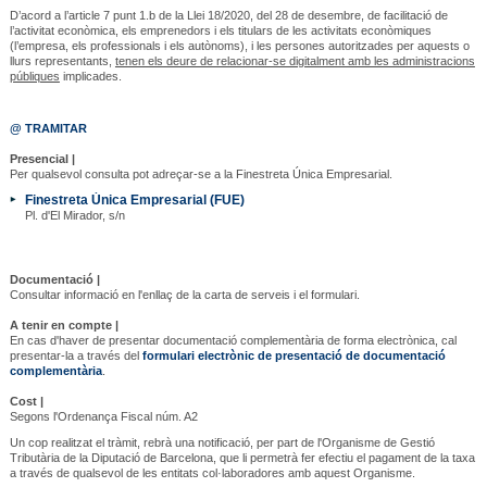
D’acord a l’article 7 punt 1.b de la Llei 18/2020, del 28 de desembre, de facilitació de
l’activitat econòmica, els emprenedors i els titulars de les activitats econòmiques
(l’empresa, els professionals i els autònoms), i les persones autoritzades per aquests o
llurs representants,
tenen els deure de relacionar-se digitalment amb les administracions
públiques
implicades.
@ TRAMITAR
Presencial |
Per qualsevol consulta pot adreçar-se a la Finestreta Única Empresarial.
Finestreta Única Empresarial (FUE)
Pl. d'El Mirador, s/n
Documentació |
Consultar informació en l'enllaç de la carta de serveis i el formulari.
A tenir en compte |
En cas d'haver de presentar documentació complementària de forma electrònica, cal
presentar-la a través del
formulari electrònic de presentació de documentació
complementària
.
Cost |
Segons l'Ordenança Fiscal núm. A2
Un cop realitzat el tràmit, rebrà una notificació, per part de l'Organisme de Gestió
Tributària de la Diputació de Barcelona, que li permetrà fer efectiu el pagament de la taxa
a través de qualsevol de les entitats col·laboradores amb aquest Organisme.