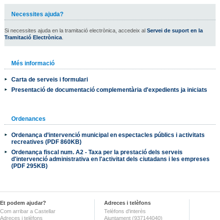
Necessites ajuda?
Si necessites ajuda en la tramitació electrònica, accedeix al
Servei de suport en la
Tramitació Electrònica
.
Més informació
Carta de serveis i formulari
Presentació de documentació complementària d'expedients ja iniciats
Ordenances
Ordenança d’intervenció municipal en espectacles públics i activitats
recreatives (PDF 860KB)
Ordenança fiscal num. A2 - Taxa per la prestació dels serveis
d'intervenció administrativa en l'activitat dels ciutadans i les empreses
(PDF 295KB)
Et podem ajudar?
Adreces i telèfons
Com arribar a Castellar
Telèfons d'interès
Adreces i telèfons
Ajuntament (937144040)