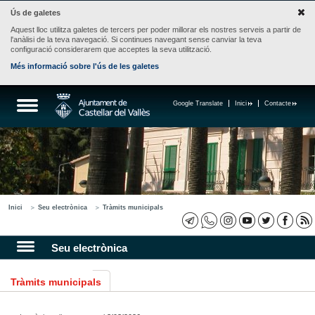
Ús de galetes
Aquest lloc utilitza galetes de tercers per poder millorar els nostres serveis a partir de
l'anàlisi de la teva navegació. Si continues navegant sense canviar la teva
configuració considerarem que acceptes la seva utilització.
Més informació sobre l'ús de les galetes
Google Translate
Inici
Contacte
Inici
Seu electrònica
Tràmits municipals
Seu electrònica
Tràmits municipals