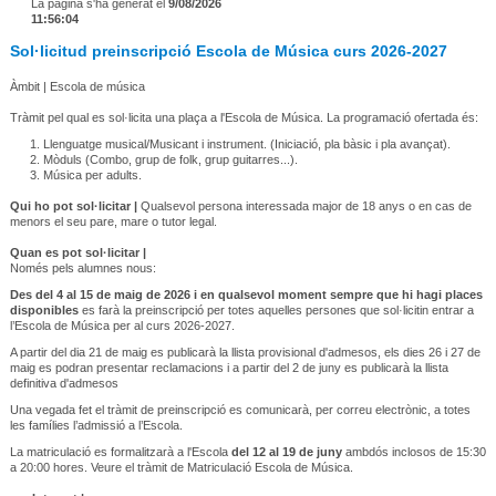
La pàgina s'ha generat el
9/08/2026
11:56:04
Sol·licitud preinscripció Escola de Música curs 2026-2027
Àmbit | Escola de música
Tràmit pel qual es sol·licita una plaça a l'Escola de Música. La programació ofertada és:
Llenguatge musical/Musicant i instrument. (Iniciació, pla bàsic i pla avançat).
Mòduls (Combo, grup de folk, grup guitarres...).
Música per adults.
Qui ho pot sol·licitar |
Qualsevol persona interessada major de 18 anys o en cas de
menors el seu pare, mare o tutor legal.
Quan es pot sol·licitar |
Només pels alumnes nous:
Des del 4 al 15 de maig de 2026 i en qualsevol moment sempre que hi hagi places
disponibles
es farà la preinscripció per totes aquelles persones que sol·licitin entrar a
l’Escola de Música per al curs 2026-2027.
A partir del dia 21 de maig es publicarà la llista provisional d'admesos, els dies 26 i 27 de
maig es podran presentar reclamacions i a partir del 2 de juny es publicarà la llista
definitiva d'admesos
Una vegada fet el tràmit de preinscripció es comunicarà, per correu electrònic, a totes
les famílies l’admissió a l’Escola.
La matriculació es formalitzarà a l'Escola
del 12 al 19 de juny
ambdós inclosos de 15:30
a 20:00 hores. Veure el tràmit de Matriculació Escola de Música.