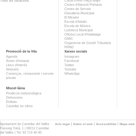
Casal d'Avis Plaça Major
Totes les situacions
Centre d'Atenció Primària
Centre de Serveis
Deixalleria Municipal
El Mirador
Escola d'Adults
Escola de Música
Ludoteca Municipal
Oficina Local d'Habitatge
OMIC
Organisme de Gestió Tributària
PIPAD
Promoció de la Vila
Xarxes socials
Agenda
Instagram
Àrees d'esbarjo
Facebook
Llocs d'interès
Twitter
Itineraris
Youtube
Comerços, restaurants i serveis
WhatsApp
privats
Miscel·lània
Predicció meteorològica
Defuncions
Entitats
Castellar en xifres
Ajuntament de Castellar del Vallès ·
Avís legal
Sobre el web
Accessibilitat
Mapa web
Passeig Tolrà, 1 | 08211 Castellar
del Vallès | Tel. 93 714 40 40