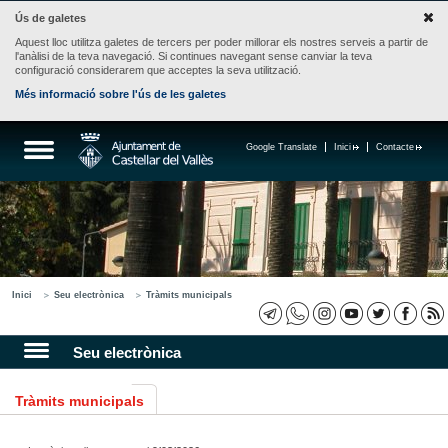
Ús de galetes
Aquest lloc utilitza galetes de tercers per poder millorar els nostres serveis a partir de
l'anàlisi de la teva navegació. Si continues navegant sense canviar la teva
configuració considerarem que acceptes la seva utilització.
Més informació sobre l'ús de les galetes
Google Translate
Inici
Contacte
Inici
Seu electrònica
Tràmits municipals
Seu electrònica
Tràmits municipals