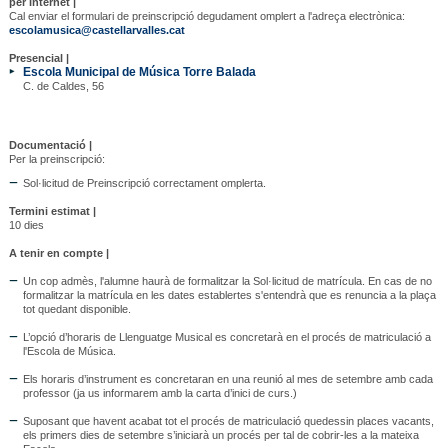
per Internet |
Cal enviar el formulari de preinscripció degudament omplert a l'adreça electrònica:
escolamusica@castellarvalles.cat
Presencial |
Escola Municipal de Música Torre Balada
C. de Caldes, 56
Documentació |
Per la preinscripció:
Sol·licitud de Preinscripció correctament omplerta.
Termini estimat |
10 dies
A tenir en compte |
Un cop admès, l'alumne haurà de formalitzar la Sol·licitud de matrícula. En cas de no
formalitzar la matrícula en les dates establertes s'entendrà que es renuncia a la plaça
tot quedant disponible.
L’opció d’horaris de Llenguatge Musical es concretarà en el procés de matriculació a
l'Escola de Música.
Els horaris d’instrument es concretaran en una reunió al mes de setembre amb cada
professor (ja us informarem amb la carta d’inici de curs.)
Suposant que havent acabat tot el procés de matriculació quedessin places vacants,
els primers dies de setembre s’iniciarà un procés per tal de cobrir-les a la mateixa