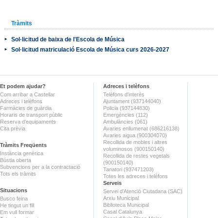
Tràmits
Sol·licitud de baixa de l'Escola de Música
Sol·licitud matriculació Escola de Música curs 2026-2027
Et podem ajudar?
Adreces i telèfons
Com arribar a Castellar
Telèfons d'interès
Adreces i telèfons
Ajuntament (937144040)
Farmàcies de guàrdia
Policia (937144830)
Horaris de transport públic
Emergències (112)
Reserva d'equipaments
Ambulàncies (061)
Cita prèvia
Avaries enllumenat (686216138)
Avaries aigua (900304070)
Recollida de mobles i altres
Tràmits Freqüents
voluminosos (900150140)
Instància genèrica
Recollida de restes vegetals
Bústia oberta
(900150140)
Subvencions per a la contractació
Tanatori (937471203)
Tots els tràmits
Totes les adreces i telèfons
Serveis
Situacions
Servei d'Atenció Ciutadana (SAC)
Arxiu Municipal
Busco feina
Biblioteca Municipal
He tingut un fill
Casal Catalunya
Em vull formar