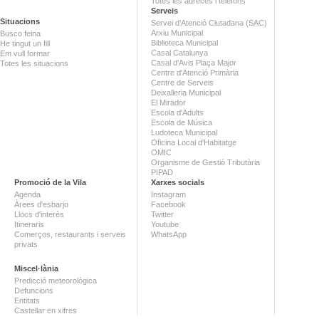
Totes les adreces i telèfons
Serveis
Situacions
Servei d'Atenció Ciutadana (SAC)
Arxiu Municipal
Busco feina
Biblioteca Municipal
He tingut un fill
Casal Catalunya
Em vull formar
Casal d'Avis Plaça Major
Totes les situacions
Centre d'Atenció Primària
Centre de Serveis
Deixalleria Municipal
El Mirador
Escola d'Adults
Escola de Música
Ludoteca Municipal
Oficina Local d'Habitatge
OMIC
Organisme de Gestió Tributària
PIPAD
Promoció de la Vila
Xarxes socials
Agenda
Instagram
Àrees d'esbarjo
Facebook
Llocs d'interès
Twitter
Itineraris
Youtube
Comerços, restaurants i serveis
WhatsApp
privats
Miscel·lània
Predicció meteorològica
Defuncions
Entitats
Castellar en xifres