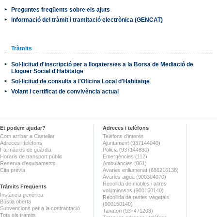
Preguntes freqüents sobre els ajuts
Informació del tràmit i tramitació electrònica (GENCAT)
Tràmits
Sol·licitud d'inscripció per a llogaters/es a la Borsa de Mediació de
Lloguer Social d'Habitatge
Sol·licitud de consulta a l'Oficina Local d'Habitatge
Volant i certificat de convivència actual
Et podem ajudar?
Adreces i telèfons
Com arribar a Castellar
Telèfons d'interès
Adreces i telèfons
Ajuntament (937144040)
Farmàcies de guàrdia
Policia (937144830)
Horaris de transport públic
Emergències (112)
Reserva d'equipaments
Ambulàncies (061)
Cita prèvia
Avaries enllumenat (686216138)
Avaries aigua (900304070)
Recollida de mobles i altres
Tràmits Freqüents
voluminosos (900150140)
Instància genèrica
Recollida de restes vegetals
Bústia oberta
(900150140)
Subvencions per a la contractació
Tanatori (937471203)
Tots els tràmits