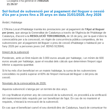
La pàgina s'ha generat el
7/08/2026
21:35:57
Sol·licitud de subvenció per al pagament del lloguer o cessió
d'ús per a joves fins a 35 anys en data 31/01/2026. Any 2026
Àmbit | Habitatge
L'Oficina Local d'Habitatge tramita les prestacions per al pagament de
l’Ajut al lloguer
per joves
, que atorga la Generalitat de Catalunya a través de l'Agència de l'Habitatge de
Catalunya, d'acord a la
RESOLUCIÓ TER/1990/2026,
de 16 de juny, per la qual s'obre la
convocatòria per a la concessió, en règim de concurrència pública competitiva, de les
subvencions per al pagament del lloguer o preu de cessió d'habitatge o habitació per a
l'any 2026 per a persones joves (ref. BDNS 913584).
Import de la subvenció
Ponderats, amb un límit màxim de 3.000 euros anuals per habitatge, i un mínim de 600
euros anuals per habitatge, quan el resultat dels càlculs que determinen l’import sigui
inferior a aquesta quantitat.
Si hi ha més d’un beneficiari en un mateix habitatge, la suma de les subvencions
concedides no podrà superar el 60% de l’import mensual del lloguer o del preu de
cessió.
Novetats de la convocatòria de 2026:
Aquesta subvenció s’atorga per un termini de dos anys.
Un cop finalitzat el primer any de concessió de la subvenció, es procedirà a la verificació
del manteniment dels requisits per ser beneficiari de l’ajut. En cas de no mantenir el
requisits, s’iniciarà la revocació de la subvenció.
En cas que el beneficiari canvií el seu domicili dins de Catalunya, haurà de comunicar-ho