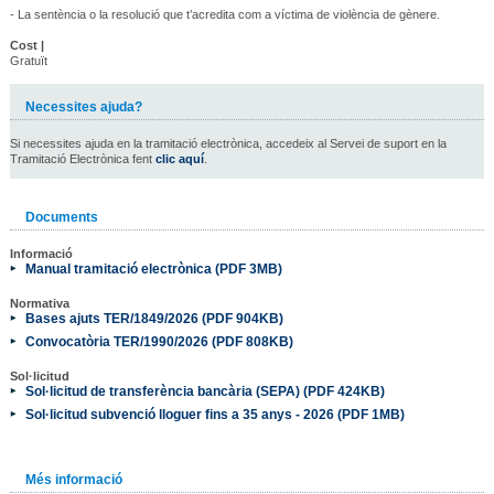
- La sentència o la resolució que t’acredita com a víctima de violència de gènere.
Cost |
Gratuït
Necessites ajuda?
Si necessites ajuda en la tramitació electrònica, accedeix al Servei de suport en la
Tramitació Electrònica fent
clic aquí
.
Documents
Informació
Manual tramitació electrònica (PDF 3MB)
Normativa
Bases ajuts TER/1849/2026 (PDF 904KB)
Convocatòria TER/1990/2026 (PDF 808KB)
Sol·licitud
Sol·licitud de transferència bancària (SEPA) (PDF 424KB)
Sol·licitud subvenció lloguer fins a 35 anys - 2026 (PDF 1MB)
Més informació