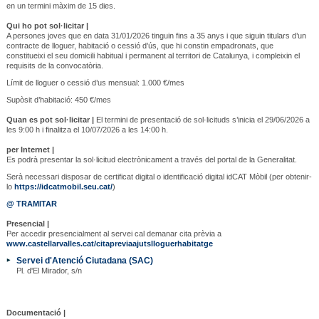
en un termini màxim de 15 dies.
Qui ho pot sol·licitar |
A persones joves que en data 31/01/2026 tinguin fins a 35 anys i que siguin titulars d’un
contracte de lloguer, habitació o cessió d’ús, que hi constin empadronats, que
constitueixi el seu domicili habitual i permanent al territori de Catalunya, i compleixin el
requisits de la convocatòria.
Límit de lloguer o cessió d’us mensual: 1.000 €/mes
Supòsit d’habitació: 450 €/mes
Quan es pot sol·licitar |
El termini de presentació de sol·licituds s’inicia el 29/06/2026 a
les 9:00 h i finalitza el 10/07/2026 a les 14:00 h.
per Internet |
Es podrà presentar la sol·licitud electrònicament a través del portal de la Generalitat.
Serà necessari disposar de certificat digital o identificació digital idCAT Mòbil (per obtenir-
lo
https://idcatmobil.seu.cat/
)
@ TRAMITAR
Presencial |
Per accedir presencialment al servei cal demanar cita prèvia a
www.castellarvalles.cat/citapreviaajutslloguerhabitatge
Servei d'Atenció Ciutadana (SAC)
Pl. d'El Mirador, s/n
Documentació |