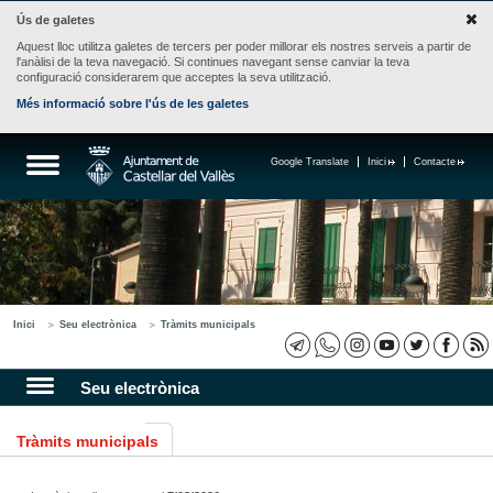
Ús de galetes
Aquest lloc utilitza galetes de tercers per poder millorar els nostres serveis a partir de
l'anàlisi de la teva navegació. Si continues navegant sense canviar la teva
configuració considerarem que acceptes la seva utilització.
Més informació sobre l'ús de les galetes
Google Translate
Inici
Contacte
Inici
Seu electrònica
Tràmits municipals
Seu electrònica
Tràmits municipals