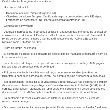
Caldrà adjuntar la següent documentació:
- Document d'identitat:
- Document nacional d'identitat vigent (DNI)
- Ciutadans de la Unió Europea: Certificat de registre de ciutadans de la UE vigent
- Estrangers no comunitaris: NIE i targeta d'identitat d'estranger (TIE)
- Certificat de convivència
- Justificant ingressos de la persona sol·licitant i cadascun dels membres de la unitat de
convivència en edat laboral. Caldrà acreditar-los aportant la Declaració de l'impost de la
renda de les persones físiques o Certificat d’imputacions de l’Agència Estatal de
l’Administració Tributària de 2024.
- Llibre de família, si s’escau.
- El contracte de lloguer o el contracte de cessió d’ús de l’habitatge o habitació a nom de
la persona sol·licitant.
- Tots els rebuts de lloguer o del preu de la cessió corresponents a l’any 2026, pagats
fins a la data de presentació de la sol·licitud.
- Full de transferència bancària normalitzat, o document equivalent (certificat de
titularitat), a nom de la persona sol·licitant, del compte on s’ha d’ingressar la subvenció.
- Excepcionalment, si has iniciat la vida laboral a l’exercici 2025 has d’aportar el certificat
d’imputacions subministrat per l’Agència Estatal d’Administració Tributària (AEAT) i/o el
certificat d’ingressos i retencions de l’empresa/s o el corresponent de les pensions o la
declaració de l’IRPF 2025 o ajuts exempts de tributació i l’informe de vida laboral.
- La sentència o la resolució del Ministeri d'Interior que t'acredita com a víctima de
terrorisme o amenaçat.
- Document que t'acredita com a subjecte del Pla de protecció internacional a Catalunya.