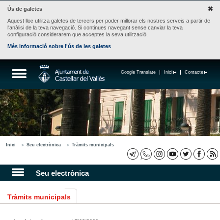
Ús de galetes
Aquest lloc utilitza galetes de tercers per poder millorar els nostres serveis a partir de
l'anàlisi de la teva navegació. Si continues navegant sense canviar la teva
configuració considerarem que acceptes la seva utilització.
Més informació sobre l'ús de les galetes
Google Translate
Inici
Contacte
Inici
Seu electrònica
Tràmits municipals
Seu electrònica
Tràmits municipals