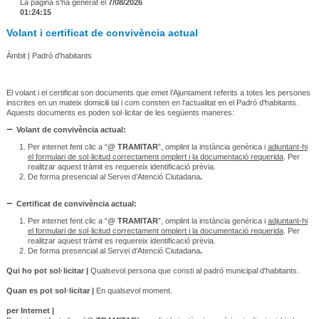
La pàgina s'ha generat el
7/08/2026
01:24:15
Volant i certificat de convivència actual
Àmbit | Padró d'habitants
El volant i el certificat son documents que emet l’Ajuntament referits a totes les persones
inscrites en un mateix domicili tal i com consten en l'actualitat en el Padró d'habitants.
Aquests documents es poden sol·licitar de les següents maneres:
Volant de convivència actual:
Per internet fent clic a “
@ TRAMITAR
”, omplint la instància genèrica i
adjuntant-hi
el formulari de sol·licitud correctament omplert i la documentació requerida
. Per
realitzar aquest tràmit es requereix identificació prèvia.
De forma presencial al Servei d’Atenció Ciutadana
.
Certificat de convivència actual:
Per internet fent clic a “
@ TRAMITAR
”, omplint la instància genèrica i
adjuntant-hi
el formulari de sol·licitud correctament omplert i la documentació requerida
. Per
realitzar aquest tràmit es requereix identificació prèvia.
De forma presencial al Servei d’Atenció Ciutadana
.
Qui ho pot sol·licitar |
Qualsevol persona que consti al padró municipal d'habitants.
Quan es pot sol·licitar |
En qualsevol moment.
per Internet |