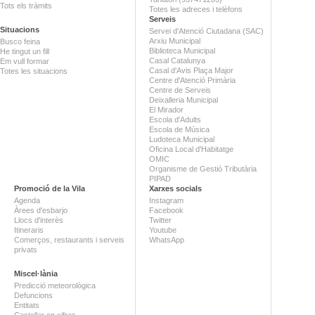
Tots els tràmits
Totes les adreces i telèfons
Serveis
Situacions
Servei d'Atenció Ciutadana (SAC)
Arxiu Municipal
Busco feina
Biblioteca Municipal
He tingut un fill
Casal Catalunya
Em vull formar
Casal d'Avis Plaça Major
Totes les situacions
Centre d'Atenció Primària
Centre de Serveis
Deixalleria Municipal
El Mirador
Escola d'Adults
Escola de Música
Ludoteca Municipal
Oficina Local d'Habitatge
OMIC
Organisme de Gestió Tributària
PIPAD
Promoció de la Vila
Xarxes socials
Agenda
Instagram
Àrees d'esbarjo
Facebook
Llocs d'interès
Twitter
Itineraris
Youtube
Comerços, restaurants i serveis
WhatsApp
privats
Miscel·lània
Predicció meteorològica
Defuncions
Entitats
Castellar en xifres