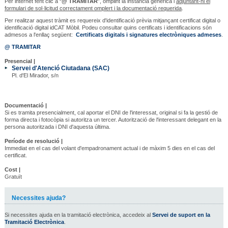
Per internet fent clic a “
@ TRAMITAR
”, omplint la instància genèrica i
adjuntant-hi el
formulari de sol·licitud correctament omplert i la documentació requerida
.
Per realitzar aquest tràmit es requereix d'identificació prèvia mitjançant certificat digital o
identificació digital idCAT Mòbil. Podeu consultar quins certificats i identificacions són
admesos a l'enllaç següent:
Certificats digitals i signatures electròniques admeses
.
@ TRAMITAR
Presencial |
Servei d'Atenció Ciutadana (SAC)
Pl. d'El Mirador, s/n
Documentació |
Si es tramita presencialment, cal aportar el DNI de l'interessat, original si fa la gestió de
forma directa i fotocòpia si autoritza un tercer. Autorització de l'interessant delegant en la
persona autoritzada i DNI d'aquesta última.
Període de resolució |
Immediat en el cas del volant d'empadronament actual i de màxim 5 dies en el cas del
certificat.
Cost |
Gratuït
Necessites ajuda?
Si necessites ajuda en la tramitació electrònica, accedeix al
Servei de suport en la
Tramitació Electrònica
.