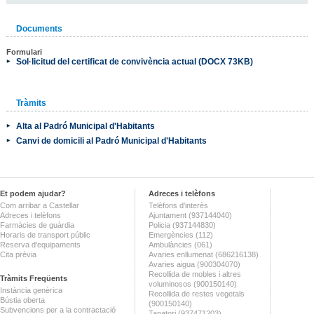
Documents
Formulari
Sol·licitud del certificat de convivència actual (DOCX 73KB)
Tràmits
Alta al Padró Municipal d'Habitants
Canvi de domicili al Padró Municipal d'Habitants
Et podem ajudar?
Adreces i telèfons
Com arribar a Castellar
Telèfons d'interès
Adreces i telèfons
Ajuntament (937144040)
Farmàcies de guàrdia
Policia (937144830)
Horaris de transport públic
Emergències (112)
Reserva d'equipaments
Ambulàncies (061)
Cita prèvia
Avaries enllumenat (686216138)
Avaries aigua (900304070)
Recollida de mobles i altres
Tràmits Freqüents
voluminosos (900150140)
Instància genèrica
Recollida de restes vegetals
Bústia oberta
(900150140)
Subvencions per a la contractació
Tanatori (937471203)