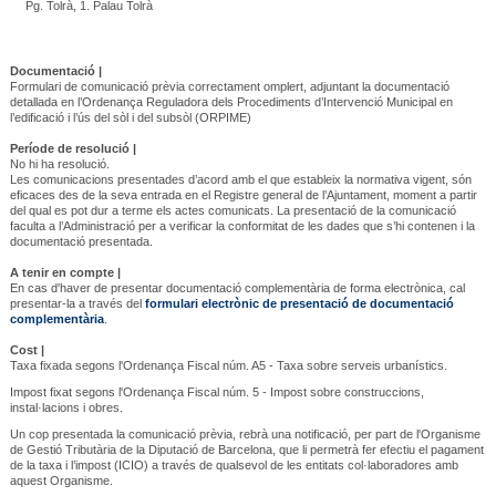
Pg. Tolrà, 1. Palau Tolrà
Documentació |
Formulari de comunicació prèvia correctament omplert, adjuntant la documentació
detallada en l’Ordenança Reguladora dels Procediments d’Intervenció Municipal en
l’edificació i l’ús del sòl i del subsòl (ORPIME)
Període de resolució |
No hi ha resolució.
Les comunicacions presentades d’acord amb el que estableix la normativa vigent, són
eficaces des de la seva entrada en el Registre general de l’Ajuntament, moment a partir
del qual es pot dur a terme els actes comunicats. La presentació de la comunicació
faculta a l’Administració per a verificar la conformitat de les dades que s’hi contenen i la
documentació presentada.
A tenir en compte |
En cas d'haver de presentar documentació complementària de forma electrònica, cal
presentar-la a través del
formulari electrònic de presentació de documentació
complementària
.
Cost |
Taxa fixada segons
l'Ordenança Fiscal
núm. A5 - Taxa sobre serveis urbanístics.
Impost fixat segons
l'Ordenança Fiscal
núm. 5 - Impost sobre construccions,
instal·lacions i obres.
Un cop presentada la comunicació prèvia, rebrà una notificació, per part de l'Organisme
de Gestió Tributària de la Diputació de Barcelona, que li permetrà fer efectiu el pagament
de la taxa i l’impost (ICIO) a través de qualsevol de les entitats col·laboradores amb
aquest Organisme.