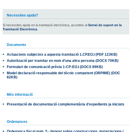
Necessites ajuda?
Si necessites ajuda en la tramitació electrònica, accedeix al
Servei de suport en la
Tramitació Electrònica
.
Documents
Actuacions subjectes a aquesta tramitació 1.CP.EO.I (PDF 123KB)
Autorització per tramitar en nom d'una altra persona (DOCX 70KB)
Formulari de comunicació prèvia 1-CP-EO.I (DOCX 89KB)
Model declaració responsable del tècnic competent (ORPIME) (DOC
82KB)
Més informació
Presentació de documentació complementària d'expedients ja iniciats
Ordenances
Ordenança fiscal num. 5 - Impost sobre construccions, instal·lacions i