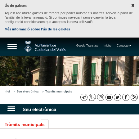
Ús de galetes
Aquest lloc utilitza galetes de tercers per poder millorar els nostres serveis a partir de
l'anàlisi de la teva navegació. Si continues navegant sense canviar la teva
configuració considerarem que acceptes la seva utilització.
Més informació sobre l'ús de les galetes
Google Translate
Inici
Contacte
Inici
Seu electrònica
Tràmits municipals
Seu electrònica
Tràmits municipals