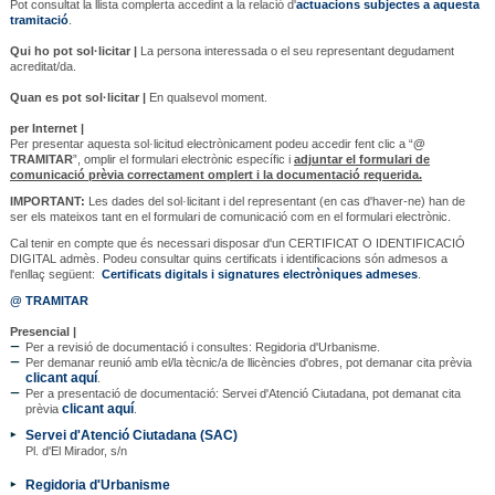
Pot consultat la llista complerta accedint a la relació d'
actuacions subjectes a aquesta
tramitació
.
Qui ho pot sol·licitar |
La persona interessada o el seu representant degudament
acreditat/da.
Quan es pot sol·licitar |
En qualsevol moment.
per Internet |
Per presentar aquesta sol·licitud electrònicament podeu accedir fent clic a “
@
TRAMITAR
”, omplir el formulari electrònic específic i
a
djuntar el formulari de
comunicació prèvia correctament omplert i la documentació requerida.
IMPORTANT:
Les dades del sol·licitant i del representant (en cas d'haver-ne) han de
ser els mateixos tant en el formulari de comunicació com en el formulari electrònic.
Cal tenir en compte que és necessari disposar d'un CERTIFICAT O IDENTIFICACIÓ
DIGITAL admès. Podeu consultar quins certificats i identificacions són admesos a
l'enllaç següent:
Certificats digitals i signatures electròniques admeses
.
@ TRAMITAR
Presencial |
Per a revisió de documentació i consultes: Regidoria d'Urbanisme.
Per demanar reunió amb el/la tècnic/a de llicències d'obres, pot demanar cita prèvia
clicant aquí
.
Per a presentació de documentació: Servei d'Atenció Ciutadana, pot demanat cita
clicant aquí
prèvia
.
Servei d'Atenció Ciutadana (SAC)
Pl. d'El Mirador, s/n
Regidoria d'Urbanisme