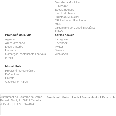
Deixalleria Municipal
El Mirador
Escola d'Adults
Escola de Música
Ludoteca Municipal
Oficina Local d'Habitatge
OMIC
Organisme de Gestió Tributària
PIPAD
Promoció de la Vila
Xarxes socials
Agenda
Instagram
Àrees d'esbarjo
Facebook
Llocs d'interès
Twitter
Itineraris
Youtube
Comerços, restaurants i serveis
WhatsApp
privats
Miscel·lània
Predicció meteorològica
Defuncions
Entitats
Castellar en xifres
Ajuntament de Castellar del Vallès ·
Avís legal
Sobre el web
Accessibilitat
Mapa web
Passeig Tolrà, 1 | 08211 Castellar
del Vallès | Tel. 93 714 40 40