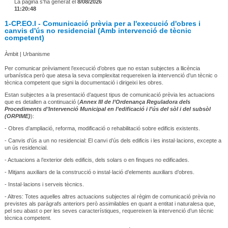
La pàgina s'ha generat el
8/08/2026
11:20:48
1-CP.EO.I - Comunicació prèvia per a l'execució d'obres i
canvis d'ús no residencial (Amb intervenció de tècnic
competent)
Àmbit | Urbanisme
Per comunicar prèviament l’execució d’obres que no estan subjectes a llicència
urbanística però que atesa la seva complexitat requereixen la intervenció d’un tècnic o
tècnica competent que signi la documentació i dirigeixi les obres.
Estan subjectes a la presentació d’aquest tipus de comunicació prèvia les actuacions
que es detallen a continuació (
Annex III de l’Ordenança Reguladora dels
Procediments d’Intervenció Municipal en l’edificació i l’ús del sòl i del subsòl
(ORPIME)
):
- Obres d’ampliació, reforma, modificació o rehabilitació sobre edificis existents.
- Canvis d’ús a un no residencial: El canvi d’ús dels edificis i les instal·lacions, excepte a
un ús residencial.
- Actuacions a l’exterior dels edificis, dels solars o en finques no edificades.
- Mitjans auxiliars de la construcció o instal·lació d’elements auxiliars d’obres.
- Instal·lacions i serveis tècnics.
- Altres: Totes aquelles altres actuacions subjectes al règim de comunicació prèvia no
previstes als paràgrafs anteriors però assimilables en quant a entitat i naturalesa que,
pel seu abast o per les seves característiques, requereixen la intervenció d’un tècnic
tècnica competent.