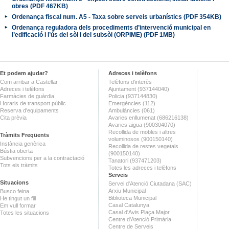
obres (PDF 467KB)
Ordenança fiscal num. A5 - Taxa sobre serveis urbanístics (PDF 354KB)
Ordenança reguladora dels procediments d’intervenció municipal en
l’edificació i l’ús del sòl i del subsòl (ORPIME) (PDF 1MB)
Et podem ajudar?
Adreces i telèfons
Com arribar a Castellar
Telèfons d'interès
Adreces i telèfons
Ajuntament (937144040)
Farmàcies de guàrdia
Policia (937144830)
Horaris de transport públic
Emergències (112)
Reserva d'equipaments
Ambulàncies (061)
Cita prèvia
Avaries enllumenat (686216138)
Avaries aigua (900304070)
Recollida de mobles i altres
Tràmits Freqüents
voluminosos (900150140)
Instància genèrica
Recollida de restes vegetals
Bústia oberta
(900150140)
Subvencions per a la contractació
Tanatori (937471203)
Tots els tràmits
Totes les adreces i telèfons
Serveis
Situacions
Servei d'Atenció Ciutadana (SAC)
Arxiu Municipal
Busco feina
Biblioteca Municipal
He tingut un fill
Casal Catalunya
Em vull formar
Casal d'Avis Plaça Major
Totes les situacions
Centre d'Atenció Primària
Centre de Serveis