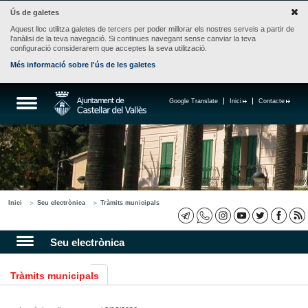
Ús de galetes
Aquest lloc utilitza galetes de tercers per poder millorar els nostres serveis a partir de
l'anàlisi de la teva navegació. Si continues navegant sense canviar la teva
configuració considerarem que acceptes la seva utilització.
Més informació sobre l'ús de les galetes
Google Translate
Inici
Contacte
Inici
Seu electrònica
Tràmits municipals
Seu electrònica
Tràmits municipals