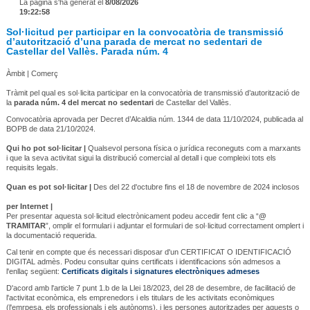
La pàgina s'ha generat el
8/08/2026
19:22:58
Sol·licitud per participar en la convocatòria de transmissió
d’autorització d’una parada de mercat no sedentari de
Castellar del Vallès. Parada núm. 4
Àmbit | Comerç
Tràmit pel qual es sol·licita participar en la convocatòria de transmissió d’autorització de
la
parada núm. 4 del mercat no sedentari
de Castellar del Vallès.
Convocatòria aprovada per Decret d’Alcaldia núm. 1344 de data 11/10/2024, publicada al
BOPB de data 21/10/2024.
Qui ho pot sol·licitar |
Qualsevol persona física o jurídica reconeguts com a marxants
i que la seva activitat sigui la distribució comercial al detall i que compleixi tots els
requisits legals.
Quan es pot sol·licitar |
Des del 22 d'octubre fins el 18 de novembre de 2024 inclosos
per Internet |
Per presentar aquesta sol·licitud electrònicament podeu accedir fent clic a “
@
TRAMITAR
”, omplir el formulari i adjuntar el formulari de sol·licitud correctament omplert i
la documentació requerida.
Cal tenir en compte que és necessari disposar d'un CERTIFICAT O IDENTIFICACIÓ
DIGITAL admès. Podeu consultar quins certificats i identificacions són admesos a
l'enllaç següent:
Certificats digitals i signatures electròniques admeses
D'acord amb l'article 7 punt 1.b de la Llei 18/2023, del 28 de desembre, de facilitació de
l'activitat econòmica, els emprenedors i els titulars de les activitats econòmiques
(l'emrpesa, els professionals i els autònoms), i les persones autoritzades per aquests o