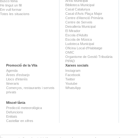
Arxiu Municipal
Busco feina
Biblioteca Municipal
He tingut un fill
Casal Catalunya
Em vull formar
Casal d'Avis Plaça Major
Totes les situacions
Centre d'Atenció Primària
Centre de Serveis
Deixalleria Municipal
El Mirador
Escola d'Adults
Escola de Música
Ludoteca Municipal
Oficina Local d'Habitatge
OMIC
Organisme de Gestió Tributària
PIPAD
Promoció de la Vila
Xarxes socials
Agenda
Instagram
Àrees d'esbarjo
Facebook
Llocs d'interès
Twitter
Itineraris
Youtube
Comerços, restaurants i serveis
WhatsApp
privats
Miscel·lània
Predicció meteorològica
Defuncions
Entitats
Castellar en xifres