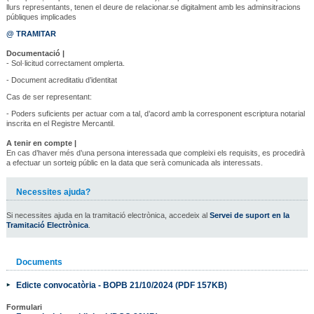
llurs representants, tenen el deure de relacionar.se digitalment amb les adminsitracions
públiques implicades
@ TRAMITAR
Documentació |
- Sol·licitud correctament omplerta.
- Document acreditatiu d’identitat
Cas de ser representant:
- Poders suficients per actuar com a tal, d’acord amb la corresponent escriptura notarial
inscrita en el Registre Mercantil.
A tenir en compte |
En cas d’haver més d’una persona interessada que compleixi els requisits, es procedirà
a efectuar un sorteig públic en la data que serà comunicada als interessats.
Necessites ajuda?
Si necessites ajuda en la tramitació electrònica, accedeix al
Servei de suport en la
Tramitació Electrònica
.
Documents
Edicte convocatòria - BOPB 21/10/2024 (PDF 157KB)
Formulari