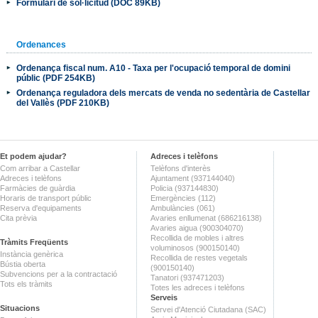
Formulari de sol·licitud (DOC 89KB)
Ordenances
Ordenança fiscal num. A10 - Taxa per l'ocupació temporal de domini
públic (PDF 254KB)
Ordenança reguladora dels mercats de venda no sedentària de Castellar
del Vallès (PDF 210KB)
Et podem ajudar?
Adreces i telèfons
Com arribar a Castellar
Telèfons d'interès
Adreces i telèfons
Ajuntament (937144040)
Farmàcies de guàrdia
Policia (937144830)
Horaris de transport públic
Emergències (112)
Reserva d'equipaments
Ambulàncies (061)
Cita prèvia
Avaries enllumenat (686216138)
Avaries aigua (900304070)
Recollida de mobles i altres
Tràmits Freqüents
voluminosos (900150140)
Instància genèrica
Recollida de restes vegetals
Bústia oberta
(900150140)
Subvencions per a la contractació
Tanatori (937471203)
Tots els tràmits
Totes les adreces i telèfons
Serveis
Situacions
Servei d'Atenció Ciutadana (SAC)