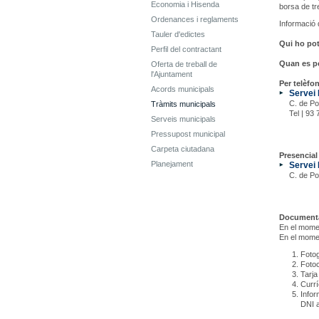
Economia i Hisenda
borsa de tr
Ordenances i reglaments
Informació 
Tauler d'edictes
Qui ho pot 
Perfil del contractant
Quan es pot
Oferta de treball de
l'Ajuntament
Per telèfon
Acords municipals
Servei 
C. de Po
Tràmits municipals
Tel | 93
Serveis municipals
Pressupost municipal
Carpeta ciutadana
Presencial 
Planejament
Servei 
C. de Po
Documenta
En el momen
En el momen
Fotog
Fotoc
Tarja
Currí
Infor
DNI a