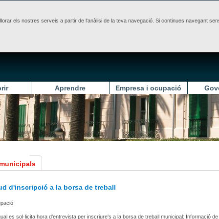
illorar els nostres serveis a partir de l'anàlisi de la teva navegació. Si continues navegant 
rir
Aprendre
Empresa i ocupació
Gov
 municipals
tud d'inscripció a la borsa de treball
upació
ual es sol·licita hora d'entrevista per inscriure's a la borsa de treball municipal: Informació de 