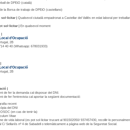
eball de DPEiO (català)
de la Borsa de trabajo de DPEiO (castellano)
sol·licitar |
Qualsevol ciutadà empadronat a Castellar del Vallès en edat laboral per treballar
 sol·licitar |
En qualsevol moment
 |
Local d'Ocupació
rtugal, 2B
 714 40 40 (Whatsapp: 678031933)
|
Local d'Ocupació
rtugal, 2B
ció |
t de fer la demanda cal disposar del DNI.
t de fer l'entrevista cal aportar la següent documentació:
rafia recent
òpia del DNI
 OSOC (en cas de tenir-la)
culum Vitae
me de vida laboral (es pot sol·licitar trucant al 901502050/ 937457430, recollir-lo personalme
l C/ Sellarés nº 4 de Sabadell o telemàticament a pàgina web de la Seguretat Social.