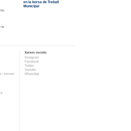
en la borsa de Treball
Municipal
-ho.
 la
Xarxes socials
Instagram
Facebook
Twitter
Youtube
 i serveis
WhatsApp
ca