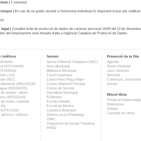
timat |
1 setmana
 compte |
En cas de no poder assistir a l'entrevista individual és important trucar per notificar
uït
 legal |
Complint la llei de protecció de dades de caràcter personal 15/99 del 13 de desembre
es del Departament està donada d'alta a l'agència Catalana de Protecció de Dades.
i telèfons
Serveis
Promoció de la Vila
d'interès
Servei d'Atenció Ciutadana (SAC)
Agenda
nt (937144040)
Arxiu Municipal
Àrees d'esbarjo
(937144830)
Biblioteca Municipal
Llocs d'interès
ies (112)
Casal Catalunya
Itineraris
ies (061)
Casal d'Avis Plaça Major
Comerços, restaurants
enllumenat (686216138)
Centre d'Atenció Primària
privats
aigua (900304070)
Centre de Serveis
 de mobles i altres
Deixalleria Municipal
Miscel·lània
sos (900150140)
El Mirador
Predicció meteorològi
a de restes vegetals
Escola d'Adults
Defuncions
140)
Escola de Música
Entitats
 (937471203)
Ludoteca Municipal
Castellar en xifres
 adreces i telèfons
Oficina Local d'Habitatge
OMIC
Organisme de Gestió Tributària
PIPAD