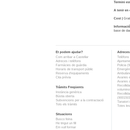
Termini es
A tenir en
Cost |
Grat
Informació
base de dad
Et podem ajudar?
Adreces 
Com arribar a Castellar
Telèfons 
Adreces i telèfons
Ajuntame
Farmàcies de guàrdia
Policia 
Horaris de transport públic
Emergènc
Reserva d'equipaments
Ambulànc
Cita prèvia
Avaries 
Avaries 
Recollida
Tràmits Freqüents
volumino
Instància genèrica
Recollid
Bústia oberta
(900150
Subvencions per a la contractació
Tanatori
Tots els tràmits
Totes les
Situacions
Busco feina
He tingut un fill
Em vull formar