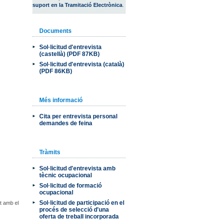
suport en la Tramitació Electrònica
.
Documents
Sol·licitud d'entrevista
(castellà) (PDF 87KB)
Sol·licitud d'entrevista (català)
(PDF 86KB)
Més informació
Cita per entrevista personal
demandes de feina
Tràmits
Sol·licitud d'entrevista amb
tècnic ocupacional
Sol·licitud de formació
ocupacional
Sol·licitud de participació en el
nt amb el
procés de selecció d'una
oferta de treball incorporada