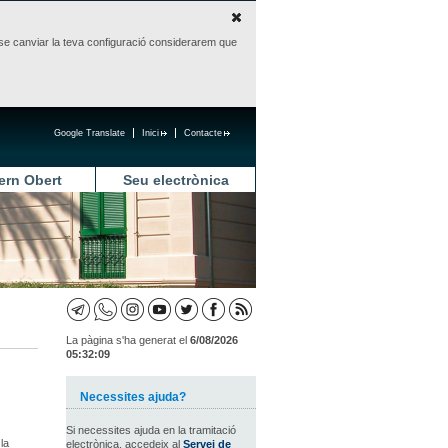
sense canviar la teva configuració considerarem que
Google Translate
Inici
Contacte
ern Obert
Seu electrònica
La pàgina s'ha generat el
6/08/2026
05:32:09
Necessites ajuda?
Si necessites ajuda en la tramitació
la
electrònica, accedeix al
Servei de