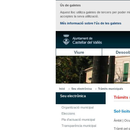
Ús de galetes
Aquest lloc utilitza galetes de tercers per poder m
acceptes la seva utilització.
Més informació sobre l'ús de les galetes
Viure
Descob
Inici
Seu electrònica
Tràmits municipals
Seu electrònica
Tràmits
Organització municipal
Sol·lici
Eleccions
Pla d'actuació municipal
Àmbit | Oc
Transparència municipal
Tràmit pel q