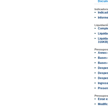
Docum
Indicadors
Indicad
Inform
Liquidació
Compte
Liquida
Liquida
316KB
Pressupos
Annex 
Bases 
Bases 
Despes
Despes
Despes
Ingres
Presen
Pressupos
Estat e
Modific