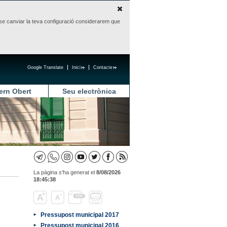
sense canviar la teva configuració considerarem que
Google Translate
Inici
Contacte
ern Obert
Seu electrònica
La pàgina s'ha generat el
8/08/2026
18:45:38
Pressupost municipal 2017
Pressupost municipal 2016