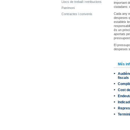
Llocs de treball i retribucions
important d
ciutadans: 
Patrimoni
Cada any el
Contractes i convenis
despeses qu
estableix l
responsabil
és un princ
aportats pe
pressupost d
El pressupos
despeses s
Més in
Audiènc
fiscals
Complim
Cost de
Endeut
Indicad
Represe
Termin