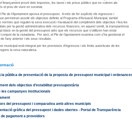
el finançament prové dels impostos, les taxes i els preus públics que es cobren als
és el preu de viure en societat.
 Ple de l'Ajuntament aprova el pressupost. A més de fer explícits els ingressos i
e permetran assolir els objectius definits al Programa d'Actuació Municipal, també
es normes que regulen la seva execució i l'avaluació del compliment dels objectius i fixa les
itats per la gestió administrativa dels recursos financers; en aquest sentit, la transparència
ipi bàsic en la gestió del pressupost atès que els recursos que s'utilitzen han estat
l conjunt de la ciutadania. Per això, el Ple de l'ajuntament examina com s'ha gestionat el
e l'any anterior i els seus resultats.
t municipal està integrat per les previsions d'ingressos i els límits autoritzats de les
egons la seva naturalesa.
formació
ia pública de presentació de la proposta de pressupost municipal i ordenance
ent dels objectius d’estabilitat pressupostària
 les campanyes institucionals
ament
ors del pressupost i comparativa amb altres municipis
ntació gràfica del pressupost i dades obertes - Portal de Transparència
i de pagament a proveïdors