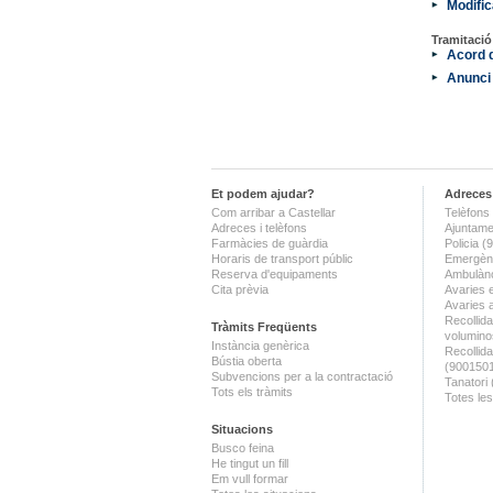
Modifi
Tramitaci
Acord d
Anunci 
Et podem ajudar?
Adreces 
Com arribar a Castellar
Telèfons 
Adreces i telèfons
Ajuntame
Farmàcies de guàrdia
Policia 
Horaris de transport públic
Emergènc
Reserva d'equipaments
Ambulànc
Cita prèvia
Avaries 
Avaries 
Recollida
Tràmits Freqüents
volumino
Instància genèrica
Recollid
Bústia oberta
(900150
Subvencions per a la contractació
Tanatori
Tots els tràmits
Totes les
Situacions
Busco feina
He tingut un fill
Em vull formar