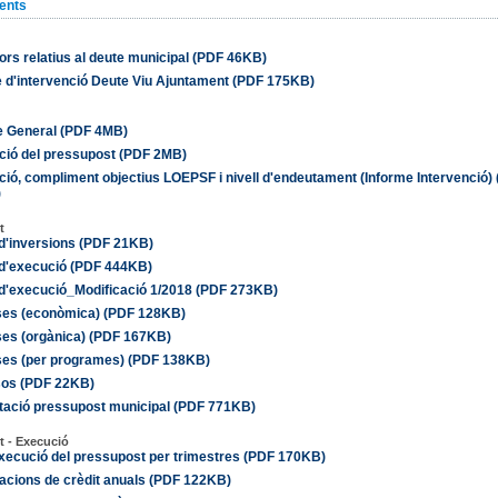
ents
ors relatius al deute municipal (PDF 46KB)
e d'intervenció Deute Viu Ajuntament (PDF 175KB)
 General (PDF 4MB)
ció del pressupost (PDF 2MB)
ció, compliment objectius LOEPSF i nivell d'endeutament (Informe Intervenció)
)
t
d'inversions (PDF 21KB)
d'execució (PDF 444KB)
d'execució_Modificació 1/2018 (PDF 273KB)
es (econòmica) (PDF 128KB)
es (orgànica) (PDF 167KB)
es (per programes) (PDF 138KB)
sos (PDF 22KB)
tació pressupost municipal (PDF 771KB)
t - Execució
xecució del pressupost per trimestres (PDF 170KB)
acions de crèdit anuals (PDF 122KB)