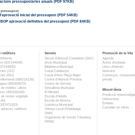
cacions pressupostàries anuals (PDF 97KB)
ó pressupost
'aprovació inicial del pressupost (PDF 54KB)
BOP aprovació definitiva del pressupost (PDF 84KB)
i telèfons
Serveis
Promoció de la Vila
d'interès
Servei d'Atenció Ciutadana (SAC)
Agenda
nt (937144040)
Arxiu Municipal
Àrees d'esbarjo
(937144830)
Biblioteca Municipal
Llocs d'interès
ies (112)
Casal Catalunya
Itineraris
ies (061)
Casal d'Avis Plaça Major
Comerços, restaurants
enllumenat (686216138)
Centre d'Atenció Primària
privats
aigua (900304070)
Centre de Serveis
 de mobles i altres
Deixalleria Municipal
Miscel·lània
sos (900150140)
El Mirador
Predicció meteorològi
a de restes vegetals
Escola d'Adults
Defuncions
140)
Escola de Música
Entitats
 (937471203)
Ludoteca Municipal
Castellar en xifres
 adreces i telèfons
Oficina Local d'Habitatge
OMIC
Organisme de Gestió Tributària
PIPAD