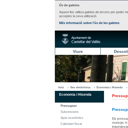
Ús de galetes
Aquest lloc utilitza galetes de tercers per poder m
acceptes la seva utilització.
Més informació sobre l'ús de les galetes
Viure
Descob
Inici
Seu electrònica
Economia i Hisenda
Economia i Hisenda
Pressup
Pressupost
Pressup
Subvencions
Ajuts econòmics
Els pressupo
municipi; h
Calendari fiscal
importància