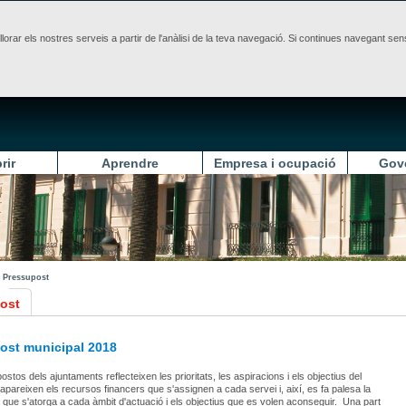
illorar els nostres serveis a partir de l'anàlisi de la teva navegació. Si continues navegant 
rir
Aprendre
Empresa i ocupació
Gov
Pressupost
ost
ost municipal 2018
stos dels ajuntaments reflecteixen les prioritats, les aspiracions i els objectius del
i apareixen els recursos financers que s'assignen a cada servei i, així, es fa palesa la
 que s'atorga a cada àmbit d'actuació i els objectius que es volen aconseguir. Una part