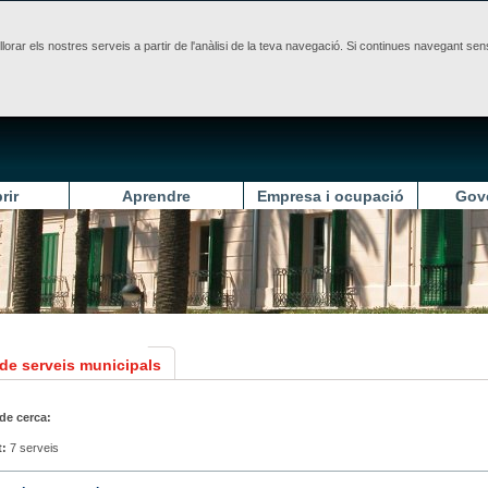
illorar els nostres serveis a partir de l'anàlisi de la teva navegació. Si continues navegant 
rir
Aprendre
Empresa i ocupació
Gov
 de serveis municipals
 de cerca:
t:
7 serveis