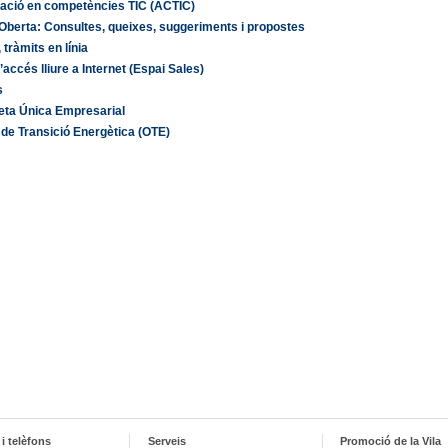
tació en competències TIC (ACTIC)
Oberta: Consultes, queixes, suggeriments i propostes
 tràmits en línia
’accés lliure a Internet (Espai Sales)
s
eta Única Empresarial
 de Transició Energètica (OTE)
i telèfons
Serveis
Promoció de la Vila