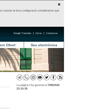
sense canviar la teva configuració considerarem que
Google Translate
Inici
Contacte
ern Obert
Seu electrònica
La pàgina s'ha generat el
7/08/2026
23:16:35