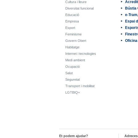
Acredi
Cultura i lleure
Bústia 
Diversitat funcional
e-Tram,
Educació
Espai d
Empresa
Esport
Esport
Finestr
Feminisme
Oficina
Govern Obert
Habitatge
Internet i tecnologies
Medi ambient
Ocupació
Salut
Seguretat
Transport i mobilitat
LGTBIQ+
Et podem ajudar?
Adreces 