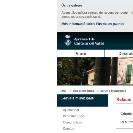
Ús de galetes
Aquest lloc utilitza galetes de tercers per poder m
acceptes la seva utilització.
Més informació sobre l'ús de les galetes
Viure
Descob
Inici
Seu electrònica
Serveis municipals
Serveis municipals
Relació
Ajuntament
Criteris
Benestar social
Resulta
Comunicació
Consum