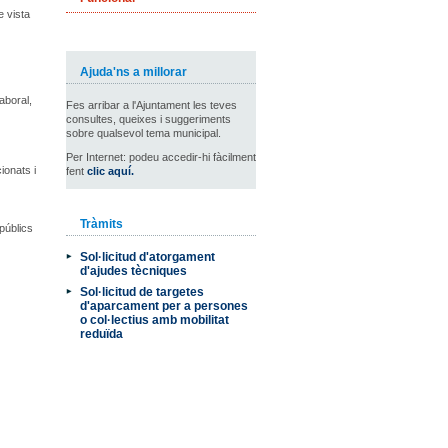
e vista
Ajuda'ns a millorar
aboral,
Fes arribar a l'Ajuntament les teves
consultes, queixes i suggeriments
sobre qualsevol tema municipal.
Per Internet: podeu accedir-hi fàcilment
ionats i
fent
clic aquí.
Tràmits
 públics
Sol·licitud d'atorgament
d'ajudes tècniques
Sol·licitud de targetes
d'aparcament per a persones
o col·lectius amb mobilitat
reduïda