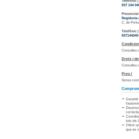
Telefònic |
937 144 04
Presencial 
Regidoria 
C. de Portu
Telefònic |
937144040
Condicion
Consulteu d
Drets i de
Consulteu d
Preu |
Sense cost
Compromis
Garantir
l'autonom
Desenvol
col·lect
Coordinar
tots els 
Oferir un
que es vu