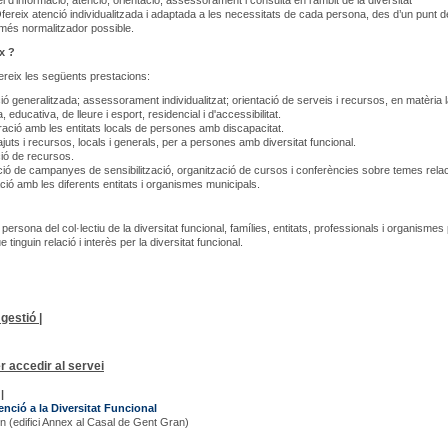
i d’informació, atenció, orientació, assessorament i consulta en l'àmbit de la diversitat
Ofereix atenció individualitzada i adaptada a les necessitats de cada persona, des d’un punt d
l més normalitzador possible.
x ?
fereix les següents prestacions:
ió generalitzada; assessorament individualitzat; orientació de serveis i recursos, en matèria l
, educativa, de lleure i esport, residencial i d'accessibilitat.
ració amb les entitats locals de persones amb discapacitat.
ajuts i recursos, locals i generals, per a persones amb diversitat funcional.
ió de recursos.
ció de campanyes de sensibilització, organització de cursos i conferències sobre temes relac
ció amb les diferents entitats i organismes municipals.
persona del col·lectiu de la diversitat funcional, famílies, entitats, professionals i organismes
e tinguin relació i interès per la diversitat funcional.
gestió |
r accedir al servei
|
enció a la Diversitat Funcional
s/n (edifici Annex al Casal de Gent Gran)