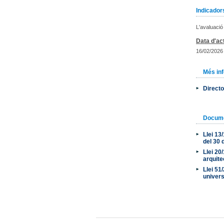
Indicadors
L'avaluació
Data d'act
16/02/2026
Més in
Directo
Docum
Llei 13
del 30 
Llei 20
arquit
Llei 51
univers