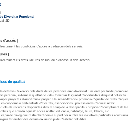
0
|
de Diversitat Funcional
gal, 2D
s d'accés |
irectament les condicions d'accés a cadascun dels serveis.
ures |
irectament els drets i deures de l’usuari a cadascun dels serveis.
os de qualitat
 la defensa i l'exercici dels drets de les persones amb diversitat funcional per tal de promoure
ia personal, millorar la qualitat de vida i fomentar la igualtat d'oportunitats d'aquest col·lectiu.
upar projectes d'àmbit municipal per a la sensibilització i promoció d'igualtat de drets d'aque
iu en cooperació amb entitats d'afectats, associacions i professionals d'aquest àmbit.
 tots els recursos disponibles dins el camp de la discapacitat i propiciar l'acompliment de la l
àmbits que envolta aquest: accessibilitat, educació, habitatge, lleure, laboral, etc.
 espai de diàleg que resta obert com a suport per a totes les iniciatives particulars i comunità
lguin fer arribar des del mateix municipi de Castellar del Vallès.