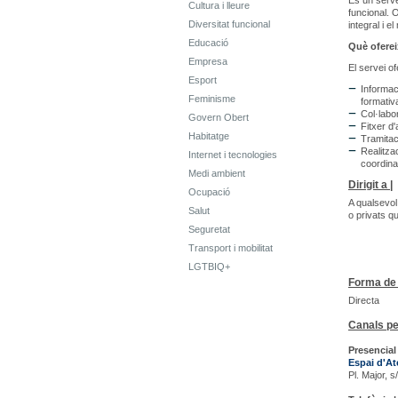
És un serve
Cultura i lleure
funcional. 
Diversitat funcional
integral i e
Educació
Què oferei
Empresa
El servei o
Esport
Informac
Feminisme
formativa
Col·labo
Govern Obert
Fitxer d'
Habitatge
Tramitac
Realitza
Internet i tecnologies
coordina
Medi ambient
Dirigit a |
Ocupació
A qualsevol 
Salut
o privats qu
Seguretat
Transport i mobilitat
LGTBIQ+
Forma de 
Directa
Canals pe
Presencial 
Espai d'At
Pl. Major, 