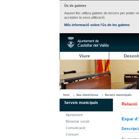
Ús de galetes
Aquest lloc utilitza galetes de tercers per poder m
acceptes la seva utilització.
Més informació sobre l'ús de les galetes
Viure
Descob
Inici
Seu electrònica
Serveis municipals
Serveis municipals
Relació
Ajuntament
Espai d'
Benestar social
Comunicació
Descripci
Consum